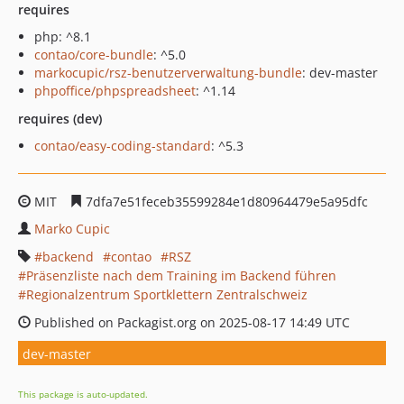
requires
php: ^8.1
contao/core-bundle
: ^5.0
markocupic/rsz-benutzerverwaltung-bundle
: dev-master
phpoffice/phpspreadsheet
: ^1.14
requires (dev)
contao/easy-coding-standard
: ^5.3
MIT
7dfa7e51feceb35599284e1d80964479e5a95dfc
Marko Cupic
backend
contao
RSZ
Präsenzliste nach dem Training im Backend führen
Regionalzentrum Sportklettern Zentralschweiz
Published on Packagist.org on 2025-08-17 14:49 UTC
dev-master
This package is auto-updated.