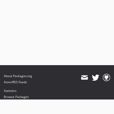
About Packagist.org
Atom/RSS Feeds
Statistics
Browse Packages
API
Mirrors