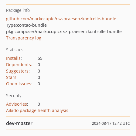
Package info
github.com/markocupic/rsz-praesenzkontrolle-bundle
Type:
contao-bundle
pkg:composer/markocupic/rsz-praesenzkontrolle-bundle
Transparency log
Statistics
Installs
:
55
Dependents
:
0
Suggesters
:
0
Stars
:
0
Open Issues
:
0
Security
Advisories
:
0
Aikido package health analysis
dev-master
2024-08-17 12:42 UTC