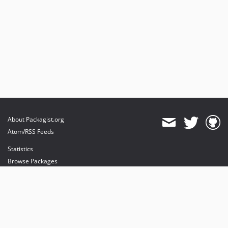
About Packagist.org
Atom/RSS Feeds
Statistics
Browse Packages
API
Mirrors
Status
Dashboard