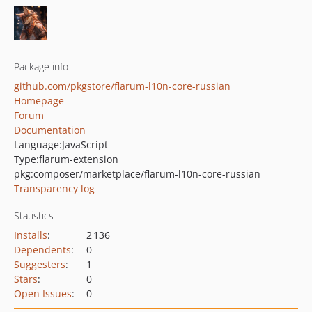
Package info
github.com/pkgstore/flarum-l10n-core-russian
Homepage
Forum
Documentation
Language:
JavaScript
Type:
flarum-extension
pkg:composer/marketplace/flarum-l10n-core-russian
Transparency log
Statistics
Installs
:
2 136
Dependents
:
0
Suggesters
:
1
Stars
:
0
Open Issues
:
0