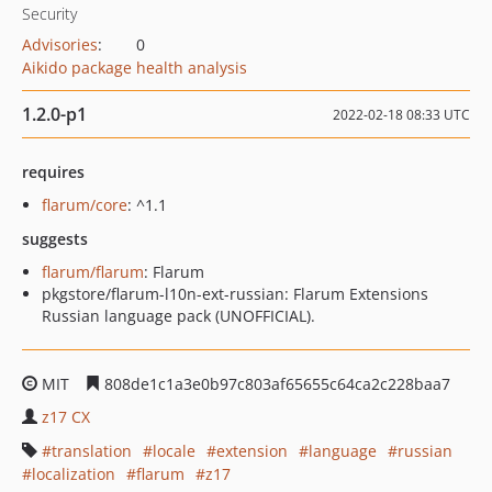
Security
Advisories
:
0
Aikido package health analysis
1.2.0-p1
2022-02-18 08:33 UTC
requires
flarum/core
: ^1.1
suggests
flarum/flarum
: Flarum
pkgstore/flarum-l10n-ext-russian: Flarum Extensions
Russian language pack (UNOFFICIAL).
MIT
808de1c1a3e0b97c803af65655c64ca2c228baa7
z17 CX
translation
locale
extension
language
russian
localization
flarum
z17