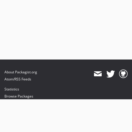
About Packagist.org
Atom/RSS Feeds
Statistics
Browse Packages
API
Mirrors
Status
Dashboard