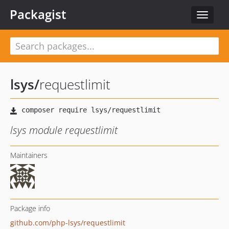
Packagist
Toggle
navigat
lsys
/
requestlimit
lsys module requestlimit
Maintainers
Package info
github.com/php-lsys/requestlimit