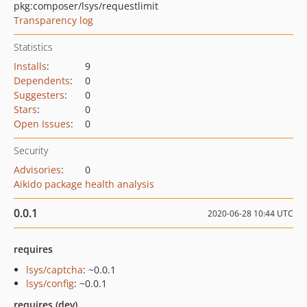
pkg:composer/lsys/requestlimit
Transparency log
Statistics
Installs
:
9
Dependents
:
0
Suggesters
:
0
Stars
:
0
Open Issues
:
0
Security
Advisories
:
0
Aikido package health analysis
0.0.1
2020-06-28 10:44 UTC
requires
lsys/captcha
: ~0.0.1
lsys/config
: ~0.0.1
requires (dev)