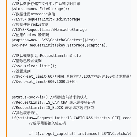
//默认数据存储在文件中,在系统临时目录

$storage=new FileStorage();

//数据使用memcache存储

//LSYS\RequestLimit\RedisStorage

//数据使用redis存储

//LSYS\RequestLimit\MemcacheStorage

//使用Geetest验证吗

$captcha=new LSYS\Captcha\Geetest($key);

$vc=new RequestLimit($key,$storage,$captcha);

//默认规则参见:RequestLimit::$rule 

//清除已设置规则

//$vc->clear_limit();

//设置规则

//$vc->set_limit(60/*时间,单位秒*/,100/*指超过100次请求屏蔽*
//$vc->set_limit(600,1000,500);

$status=$vc->is();//得到当前请求的状态

//RequestLimit::IS_CAPTCHA 表示需要验证码

//RequestLimit::IS_BLOCK 表示请求超过限制

//其他表示通过

if($status==RequestLimit::IS_CAPTCHA&&!isset($_GET['code'])
	//提示需要输入验证码

	if ($vc->get_captcha() instanceof LSYS\Captcha\Geetest) {
