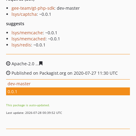
gee-team/gt-php-sdk
: dev-master
lsys/captcha
: ~0.0.1
suggests
lsys/memcache
: ~0.0.1
lsys/memcached
: ~0.0.1
lsys/redis
: ~0.0.1
Apache-2.0
d000bfcb27c9c0d7be9e57eb103b9337e853d
Published on Packagist.org on 2020-07-27 11:30 UTC
dev-master
0.0.1
This package is auto-updated.
Last update: 2026-07-28 00:39:52 UTC