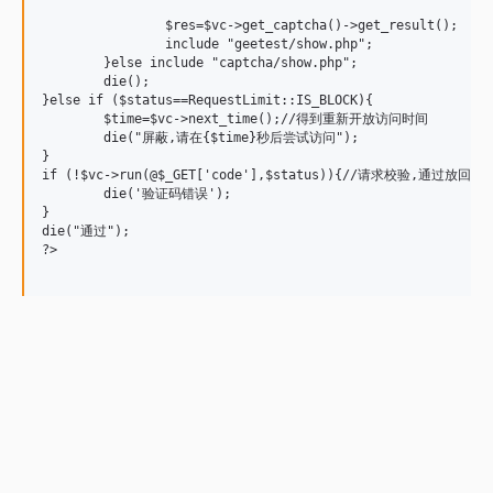
		$res=$vc->get_captcha()->get_result();

		include "geetest/show.php";

	}else include "captcha/show.php";

	die();

}else if ($status==RequestLimit::IS_BLOCK){

        $time=$vc->next_time();//得到重新开放访问时间

	die("屏蔽,请在{$time}秒后尝试访问");

}

if (!$vc->run(@$_GET['code'],$status)){//请求校验,通过放回tru
	die('验证码错误');

}

die("通过");

?>
