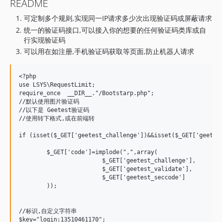
README
可定制多个规则,实现同一IP请求多少次出现验证码或屏蔽请求
统一的验证码接口,可以接入你的想要的任何验证码类库或自
行实现验证码
可以用在如注册,手机验证码获取等页面,防止机器人请求
<?php

use LSYS\RequestLimit;

require_once  __DIR__."/Bootstarp.php";

//默认使用图片验证码

//以下是 Geetest验证码

//使用转下格式,或在前端转

if (isset($_GET['geetest_challenge'])&&isset($_GET['geetest
	$_GET['code']=implode(",",array(

			$_GET['geetest_challenge'],

			$_GET['geetest_validate'],

			$_GET['geetest_seccode']

	));

//标识,自定义字符串

$key="login:13510461170";
