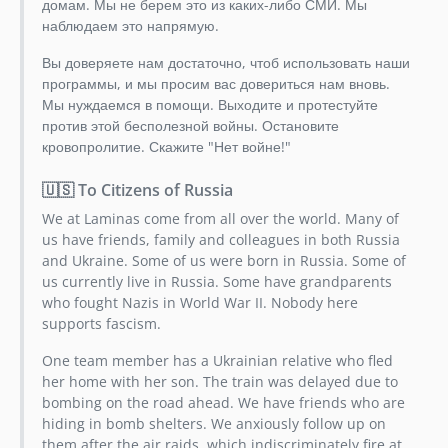
домам. Мы не берем это из каких-либо СМИ. Мы
наблюдаем это напрямую.
Вы доверяете нам достаточно, чтоб использовать наши
программы, и мы просим вас довериться нам вновь.
Мы нуждаемся в помощи. Выходите и протестуйте
против этой бесполезной войны. Остановите
кровопролитие. Скажите "Нет войне!"
🇺🇸 To Citizens of Russia
We at Laminas come from all over the world. Many of
us have friends, family and colleagues in both Russia
and Ukraine. Some of us were born in Russia. Some of
us currently live in Russia. Some have grandparents
who fought Nazis in World War II. Nobody here
supports fascism.
One team member has a Ukrainian relative who fled
her home with her son. The train was delayed due to
bombing on the road ahead. We have friends who are
hiding in bomb shelters. We anxiously follow up on
them after the air raids, which indiscriminately fire at