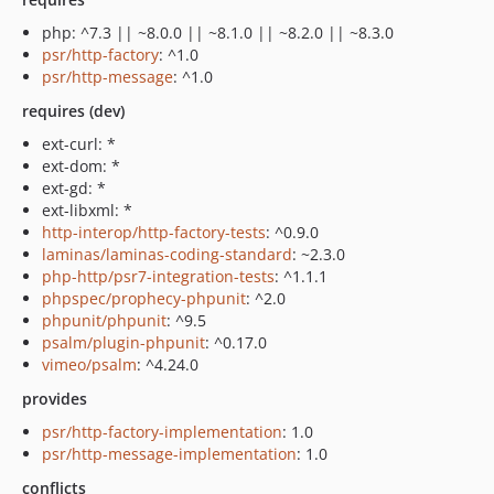
php: ^7.3 || ~8.0.0 || ~8.1.0 || ~8.2.0 || ~8.3.0
psr/http-factory
: ^1.0
psr/http-message
: ^1.0
requires (dev)
ext-curl: *
ext-dom: *
ext-gd: *
ext-libxml: *
http-interop/http-factory-tests
: ^0.9.0
laminas/laminas-coding-standard
: ~2.3.0
php-http/psr7-integration-tests
: ^1.1.1
phpspec/prophecy-phpunit
: ^2.0
phpunit/phpunit
: ^9.5
psalm/plugin-phpunit
: ^0.17.0
vimeo/psalm
: ^4.24.0
provides
psr/http-factory-implementation
: 1.0
psr/http-message-implementation
: 1.0
conflicts