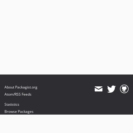
About Packagist.org
Atom/RSS Feeds
Statistics
Browse Packages
API
Mirrors