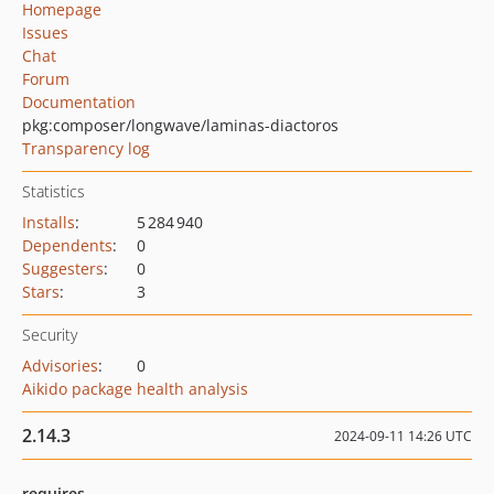
Homepage
Issues
Chat
Forum
Documentation
pkg:composer/longwave/laminas-diactoros
Transparency log
Statistics
Installs
:
5 284 940
Dependents
:
0
Suggesters
:
0
Stars
:
3
Security
Advisories
:
0
Aikido package health analysis
2.14.3
2024-09-11 14:26 UTC
requires