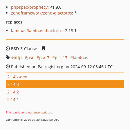
phpspec/prophecy
: <1.9.0
zendframework/zend-diactoros
: *
replaces
laminas/laminas-diactoros
: 2.18.1
BSD-3-Clause
2bd6b47a090ae924ecc298657d01f8a462f7
http
psr
psr-7
psr-17
laminas
Published on Packagist.org on 2024-09-12 03:46 UTC
2.14.x-dev
2.14.3
2.14.2
2.14.1
This package is
not
auto-updated
.
Last update: 2026-07-30 12:27:50 UTC