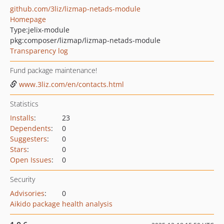
github.com/3liz/lizmap-netads-module
Homepage
Type:
jelix-module
pkg:composer/lizmap/lizmap-netads-module
Transparency log
Fund package maintenance!
www.3liz.com/en/contacts.html
Statistics
Installs
:
23
Dependents
:
0
Suggesters
:
0
Stars
:
0
Open Issues
:
0
Security
Advisories
:
0
Aikido package health analysis