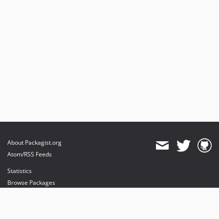
About Packagist.org
Atom/RSS Feeds
Statistics
Browse Packages
API
Mirrors