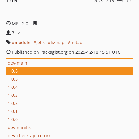
1.0.6
2025-12-18 15:50 UTC
MPL-2.0
06469bd506522604b00d9e6d37f372e641a925fa
3Liz
module
jelix
lizmap
netads
Published on Packagist.org on 2025-12-18 15:51 UTC
dev-main
1.0.6
1.0.5
1.0.4
1.0.3
1.0.2
1.0.1
1.0.0
dev-minifix
dev-check-api-return