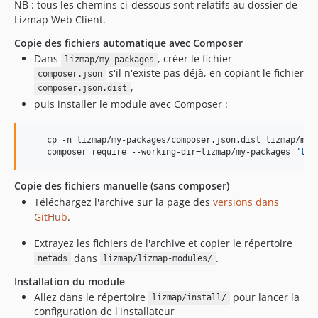
NB : tous les chemins ci-dessous sont relatifs au dossier de
Lizmap Web Client.
Copie des fichiers automatique avec Composer
Dans
, créer le fichier
lizmap/my-packages
s'il n'existe pas déjà, en copiant le fichier
composer.json
,
composer.json.dist
puis installer le module avec Composer :
    cp -n lizmap/my-packages/composer.json.dist lizmap/my-p
    composer require --working-dir=lizmap/my-packages 
"
liz
Copie des fichiers manuelle (sans composer)
Téléchargez l'archive sur la page des
versions dans
GitHub
.
Extrayez les fichiers de l'archive et copier le répertoire
dans
.
netads
lizmap/lizmap-modules/
Installation du module
Allez dans le répertoire
pour lancer la
lizmap/install/
configuration de l'installateur