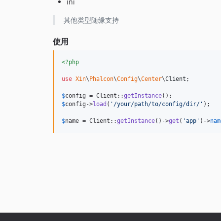
ini
其他类型随缘支持
使用
<?php
use
Xin
\
Phalcon
\
Config
\
Center
\
Client
;

$
config
 = Client::
getInstance
$
config
->
load
(
'
/your/path/to/config/dir/
'
);

$
name
 = Client::
getInstance
()->
get
(
'
app
'
)->
nam