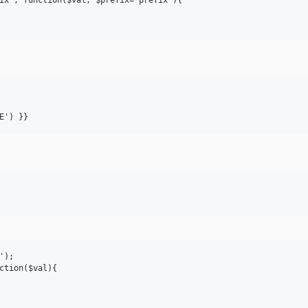
);

ction($val){
