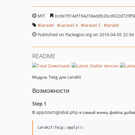
MIT
bcde7914ef194218addb26cd022d729f5
laravel
Laravel 4
laravel 5
larakit
Published on Packagist.org on 2016-04-05 22:34
README
Модуль Twig для Larakit
Возможности
Step 1
В app/start/global.php в самый конец файла доба