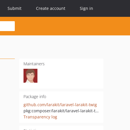
Submit
Create account
Sign in
Maintainers
Package info
github.com/larakit/laravel-larakit-twig
pkg:composer/larakit/laravel-larakit-twig
Transparency log