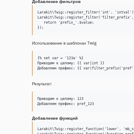
Добавление фильтров
Larakit\Twig::register_filter('int', 'intval');
Larakit\Twig::register_filter('filter_prefix',
   return 'prefix_'.$value;

Использование в шаблонах Twig
{% set var = '123a' %}

Приводим к целому: {{ var|int }}

Результат:
Приводим к целому: 123

Добавление функций
Larakit\Twig::register_function('lower', 'mb_s
Larakit\Twig::register_function('function_pref