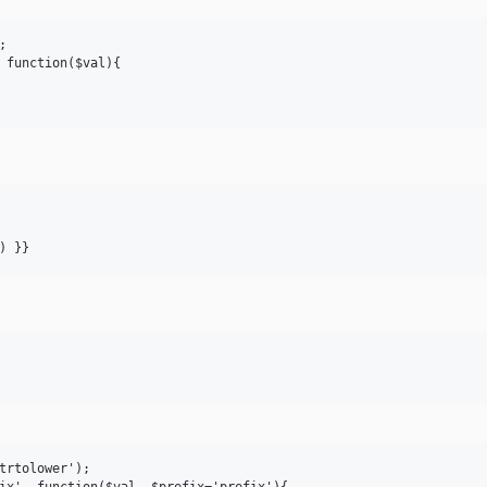


 function($val){

trtolower');

ix', function($val, $prefix='prefix'){
