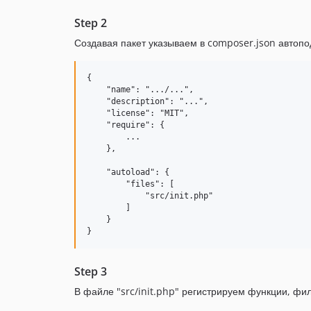
Step 2
Создавая пакет указываем в composer.json автоп
{

    "name": ".../...",

    "description": "...",

    "license": "MIT",

    "require": {

        ...

    },

    "autoload": {

        "files": [

            "src/init.php"

        ]

    }

Step 3
В файле "src/init.php" регистрируем функции, фи