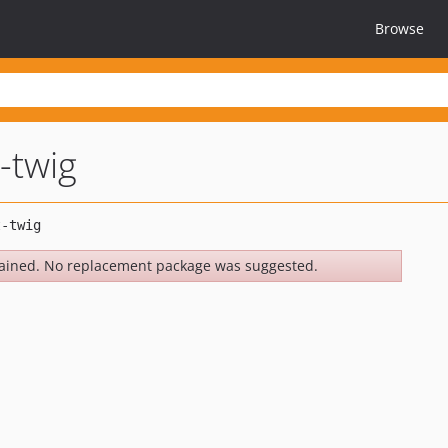
Browse
t-twig
ained. No replacement package was suggested.