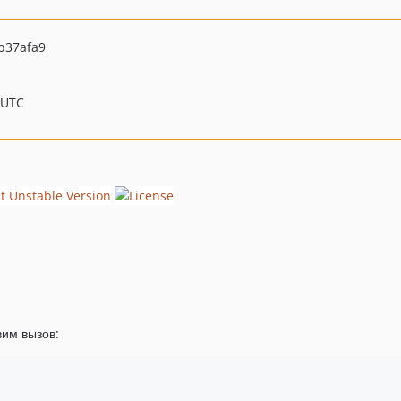
b37afa9
 UTC
вим вызов: