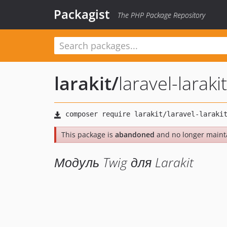
Packagist
The PHP Package Repository
larakit
/
laravel-laraki
This package is
abandoned
and no longer maint
Модуль Twig для Larakit