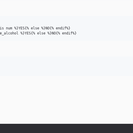
is num %}YES{% else %}NO{% endif%}
