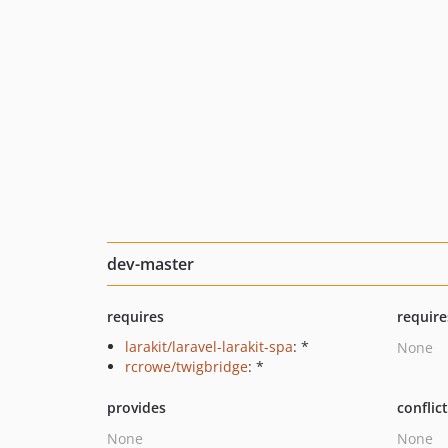
dev-master
requires
require
larakit/laravel-larakit-spa
: *
None
rcrowe/twigbridge
: *
provides
conflic
None
None