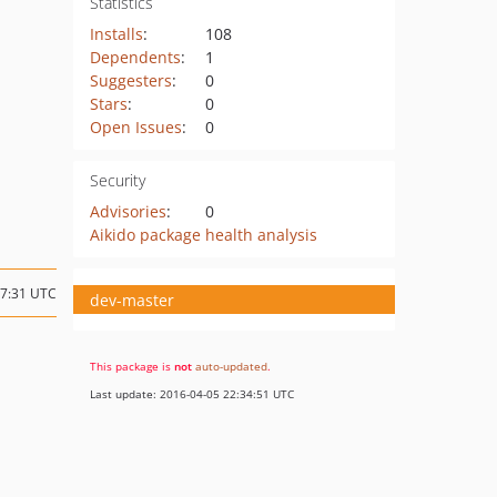
Statistics
Installs
:
108
Dependents
:
1
Suggesters
:
0
Stars
:
0
Open Issues
:
0
Security
Advisories
:
0
Aikido package health analysis
17:31 UTC
dev-master
This package is
not
auto-updated
.
Last update: 2016-04-05 22:34:51 UTC