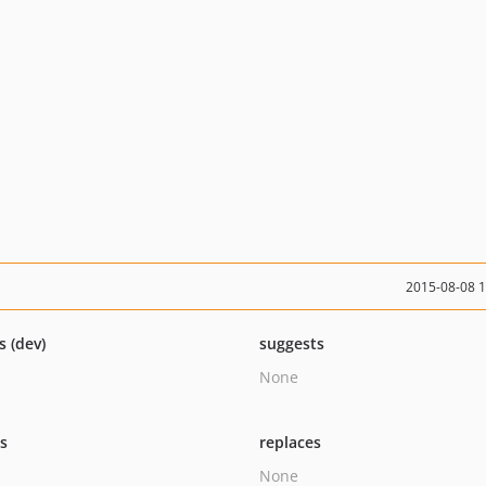
2015-08-08 
s (dev)
suggests
None
ts
replaces
None