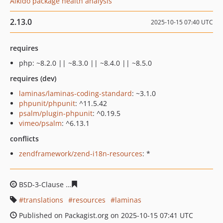
Aikido package health analysis
2.13.0
2025-10-15 07:40 UTC
requires
php: ~8.2.0 || ~8.3.0 || ~8.4.0 || ~8.5.0
requires (dev)
laminas/laminas-coding-standard
: ~3.1.0
phpunit/phpunit
: ^11.5.42
psalm/plugin-phpunit
: ^0.19.5
vimeo/psalm
: ^6.13.1
conflicts
zendframework/zend-i18n-resources
: *
BSD-3-Clause
6709bdccd7d884f9c68fd2d193ad428f1d1ff
translations
resources
laminas
Published on Packagist.org on 2025-10-15 07:41 UTC