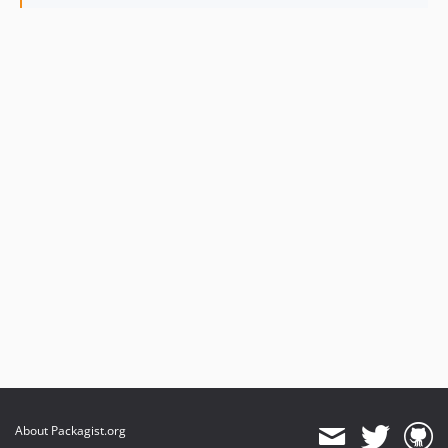
2.1.3
2.1.2
2.1.1
2.1.0
2.0.8
2.0.7
2.0.6
2.0.5
2.0.4
2.0.3
2.0.2
2.0.1
2.0.0
About Packagist.org