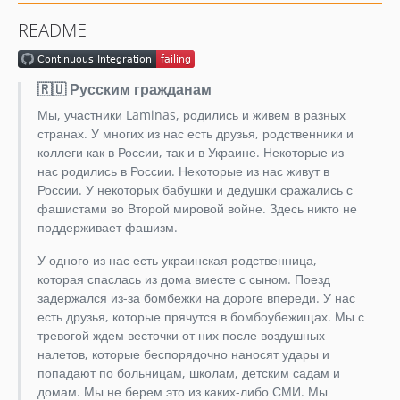
2.6.0
README
2.5.2
2.5.1
2.5.0
🇷🇺 Русским гражданам
2.4.13
Мы, участники Laminas, родились и живем в разных
2.4.12
странах. У многих из нас есть друзья, родственники и
2.4.11
коллеги как в России, так и в Украине. Некоторые из
нас родились в России. Некоторые из нас живут в
2.4.10
России. У некоторых бабушки и дедушки сражались с
2.4.9
фашистами во Второй мировой войне. Здесь никто не
2.4.8
поддерживает фашизм.
2.4.7
У одного из нас есть украинская родственница,
2.4.6
которая спаслась из дома вместе с сыном. Поезд
2.4.5
задержался из-за бомбежки на дороге впереди. У нас
2.4.4
есть друзья, которые прячутся в бомбоубежищах. Мы с
тревогой ждем весточки от них после воздушных
2.4.3
налетов, которые беспорядочно наносят удары и
2.4.2
попадают по больницам, школам, детским садам и
2.4.1
домам. Мы не берем это из каких-либо СМИ. Мы