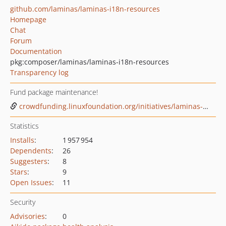
github.com/laminas/laminas-i18n-resources
Homepage
Chat
Forum
Documentation
pkg:composer/laminas/laminas-i18n-resources
Transparency log
Fund package maintenance!
crowdfunding.linuxfoundation.org/initiatives/laminas-project
Statistics
Installs
:
1 957 954
Dependents
:
26
Suggesters
:
8
Stars
:
9
Open Issues
:
11
Security
Advisories
:
0