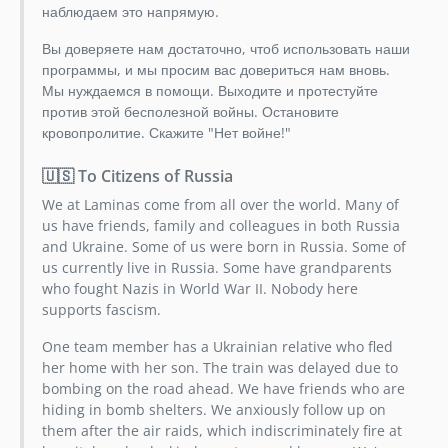
2.4.0
наблюдаем это напрямую.
2.4.0rc7
Вы доверяете нам достаточно, чтоб использовать наши
2.4.0rc6
программы, и мы просим вас довериться нам вновь.
2.4.0rc5
Мы нуждаемся в помощи. Выходите и протестуйте
2.4.0rc4
против этой бесполезной войны. Остановите
кровопролитие. Скажите "Нет войне!"
2.4.0rc3
2.4.0rc2
🇺🇸 To Citizens of Russia
2.4.0rc1
We at Laminas come from all over the world. Many of
2.3.9
us have friends, family and colleagues in both Russia
2.3.8
and Ukraine. Some of us were born in Russia. Some of
2.3.7
us currently live in Russia. Some have grandparents
who fought Nazis in World War II. Nobody here
2.3.6
supports fascism.
2.3.5
2.3.4
One team member has a Ukrainian relative who fled
her home with her son. The train was delayed due to
2.3.3
bombing on the road ahead. We have friends who are
2.3.2
hiding in bomb shelters. We anxiously follow up on
2.3.1
them after the air raids, which indiscriminately fire at