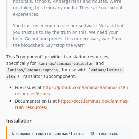
2.3.0
hospitals, schools, kindergartens and houses. We're
not taking this from any media. These are our actual
2.2.10
experiences.
2.2.9
2.2.8
You trust us enough to use our software. We ask that
you trust us to say the truth on this. We need your
2.2.7
help. Go out and protest this unnecessary war. Stop
2.2.6
the bloodshed. Say "stop the war!"
2.2.5
This "component" provides translation resources,
2.2.4
specifically for
and
laminas/laminas-validator
2.2.3
, for use with
laminas/laminas-captcha
laminas/laminas-
2.2.2
's Translator subcomponent.
i18n
2.2.1
File issues at
https://github.com/laminas/laminas-i18n-
2.2.0
resources/issues
2.2.0rc3
Documentation is at
https://docs.laminas.dev/laminas-
2.2.0rc2
i18n-resources/
2.2.0rc1
Installation
2.1.6
2.1.5
$ 
composer require laminas/laminas-i18n-resources
2.1.4