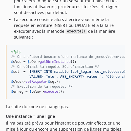
pourra être bloquée sur un serveur mutualisé où les
fonctions utilisateurs, procédures stockées et triggers
sont désactivés par défaut;
La seconde consiste alors à écrire vous-même la
requête en écriture INSERT ou UPDATE et à la faire
exécuter avec la méthode
de la manière
execute()
suivante :
<?php
/* On a d'abord besoin d'une instance de jemdev\dbrm\vue *
$
oVue
 = 
$
oDb
->
getDbrmInstance
/* On définit la requête SQL d'insertion */
$
sql
  = 
"
INSERT INTO matable (col_login, col_motdepasse)
"
. 
"
VALUES('Toto', AES_ENCRYPT('valeur', 'Clé de chif
$
oVue
->
setRequete
(
$
sql
/* Exécution de la requête. */
$
enreg
 = 
$
oVue
->
execute
();
La suite du code ne change pas.
Une instance = une ligne
Il n'a pas été prévu pour l'instant de pouvoir effectuer une
mise à jour ou encore une suppression de lignes multiples