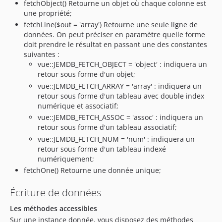
fetchObject() Retourne un objet où chaque colonne est
une propriété;
fetchLine($out = 'array') Retourne une seule ligne de
données. On peut préciser en paramètre quelle forme
doit prendre le résultat en passant une des constantes
suivantes :
vue::JEMDB_FETCH_OBJECT = 'object' : indiquera un
retour sous forme d'un objet;
vue::JEMDB_FETCH_ARRAY = 'array' : indiquera un
retour sous forme d'un tableau avec double index
numérique et associatif;
vue::JEMDB_FETCH_ASSOC = 'assoc' : indiquera un
retour sous forme d'un tableau associatif;
vue::JEMDB_FETCH_NUM = 'num' : indiquera un
retour sous forme d'un tableau indexé
numériquement;
fetchOne() Retourne une donnée unique;
Écriture de données
Les méthodes accessibles
Sur une instance donnée, vous disposez des méthodes