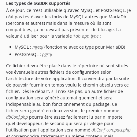
Les types de SGBDR supportés
À ce jour, ce n'est utilisable qu'avec MySQL et PostGreSQL. Je
n'ai pas testé avec les forks de MySQL autres que MariaDb
(percona et autres) mais dans la mesure où ils sont
compatibles, ça ne devrait pas présenter de blocage. La
valeur à utiliser pour la variable
$db_app_type
:
MySQL :
mysql
(fonctionne avec ce type pour MariaDB)
PostGreSQL :
pgsql
Ce fichier devra être placé dans le répertoire où sont situés
vos éventuels autres fichiers de configuration selon
l'architecture de votre application. Il conviendra par la suite
de pouvoir fournir en temps voulu le chemin absolu vers ce
fichier. Dès le départ, s'il n'existe pas, un autre fichier de
configuration sera généré automatiquement et sera
indispensable au bon fonctionnement du package. Ce
fichier sera généré en deux version, le premier nommé
dbConf.php
pourra être assez facilement lu par n'importe
quel développeur, le second qui sera privilégié pour
l'utilisation par l'application sera nommé
dbConf_compact.php
et correspondra strictement au même contenu mais