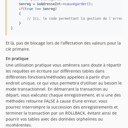
$
enreg
 = 
$
oAdresseInt
->
sauvegarder
();

if
(
true
 !== 
$
enreg
)

    {

// Ici, le code permettant la gestion de l'erreur 
    }

}
Et là, pas de blocage lors de l'affectation des valeurs pour la
clé primaire.
En pratique
Une utilisation pratique vous amènera sans doute à répartir
les requêtes en écriture sur différentes tables dans
différentes fonctions/méthodes appelées à partir d'un
endroit unique, ce qui vous permettra d'utiliser au besoin le
mode transactionnel. En démarrant la transaction au
départ, vous exécutez chaque enregistrement, et si une des
méthodes retourne FALSE à cause d'une erreur, vous
pourrez interrompre la succession des enregistrements et
terminer la transaction par un ROLLBACK, évitant ainsi de
pourrir vos tables avec des données orphelines ou
incohérentes.