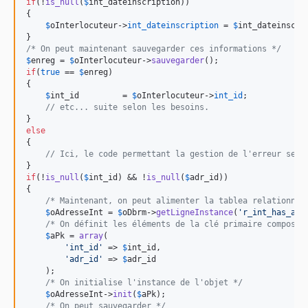
if
(!
is_null
(
$
int_dateinscription
))

{

$
oInterlocuteur
->
int_dateinscription
 = 
$
int_dateinscri
/* On peut maintenant sauvegarder ces informations */
$
enreg
 = 
$
oInterlocuteur
->
sauvegarder
if
(
true
 == 
$
enreg
)

{

$
int_id
         = 
$
oInterlocuteur
->
int_id
;

// etc... suite selon les besoins.
else
{

// Ici, le code permettant la gestion de l'erreur selo
if
(!
is_null
(
$
int_id
) && !
is_null
(
$
adr_id
))

{

/* Maintenant, on peut alimenter la tablea relationnel
$
oAdresseInt
 = 
$
oDbrm
->
getLigneInstance
(
'
r_int_has_adr
/* On définit les éléments de la clé primaire composit
$
aPk
 = 
array
(

'
int_id
'
 => 
$
int_id
,

'
adr_id
'
 => 
$
adr_id
    );

/* On initialise l'instance de l'objet */
$
oAdresseInt
->
init
(
$
aPk
);

/* On peut sauvegarder */