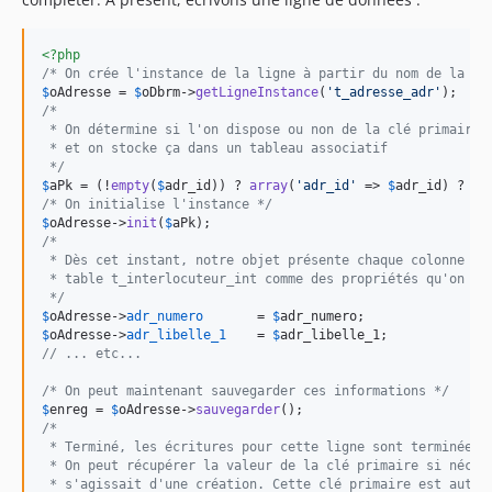
<?php
/* On crée l'instance de la ligne à partir du nom de la ta
$
oAdresse
 = 
$
oDbrm
->
getLigneInstance
(
'
t_adresse_adr
'
/*
 * On détermine si l'on dispose ou non de la clé primaire 
 * et on stocke ça dans un tableau associatif
 */
$
aPk
 = (!
empty
(
$
adr_id
)) ? 
array
(
'
adr_id
'
 => 
$
adr_id
) ? 
nu
/* On initialise l'instance */
$
oAdresse
->
init
(
$
aPk
/*
 * Dès cet instant, notre objet présente chaque colonne de
 * table t_interlocuteur_int comme des propriétés qu'on pe
 */
$
oAdresse
->
adr_numero
       = 
$
adr_numero
$
oAdresse
->
adr_libelle_1
    = 
$
adr_libelle_1
// ... etc...
/* On peut maintenant sauvegarder ces informations */
$
enreg
 = 
$
oAdresse
->
sauvegarder
/*
 * Terminé, les écritures pour cette ligne sont terminées.
 * On peut récupérer la valeur de la clé primaire si néces
 * s'agissait d'une création. Cette clé primaire est autom