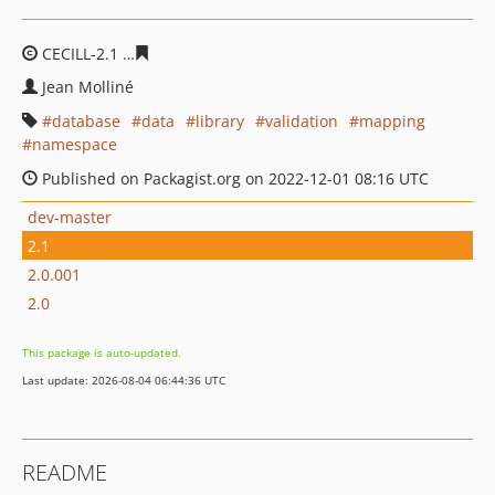
CECILL-2.1
8062c2ecb5a3733aee69e76aaa5d74e332fb4d
Jean Molliné
database
data
library
validation
mapping
namespace
Published on Packagist.org on 2022-12-01 08:16 UTC
dev-master
2.1
2.0.001
2.0
This package is auto-updated.
Last update: 2026-08-04 06:44:36 UTC
README