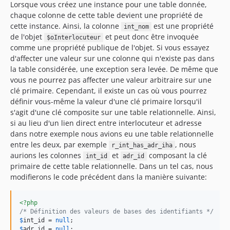
Lorsque vous créez une instance pour une table donnée,
chaque colonne de cette table devient une propriété de
cette instance. Ainsi, la colonne
est une propriété
int_nom
de l'objet
et peut donc être invoquée
$oInterlocuteur
comme une propriété publique de l'objet. Si vous essayez
d'affecter une valeur sur une colonne qui n'existe pas dans
la table considérée, une exception sera levée. De même que
vous ne pourrez pas affecter une valeur arbitraire sur une
clé primaire. Cependant, il existe un cas où vous pourrez
définir vous-même la valeur d'une clé primaire lorsqu'il
s'agit d'une clé composite sur une table relationnelle. Ainsi,
si au lieu d'un lien direct entre interlocuteur et adresse
dans notre exemple nous avions eu une table relationnelle
entre les deux, par exemple
, nous
r_int_has_adr_iha
aurions les colonnes
et
composant la clé
int_id
adr_id
primaire de cette table relationnelle. Dans un tel cas, nous
modifierons le code précédent dans la manière suivante:
<?php
/* Définition des valeurs de bases des identifiants */
$
int_id
 = 
null
$
adr_id
 = 
null
;
