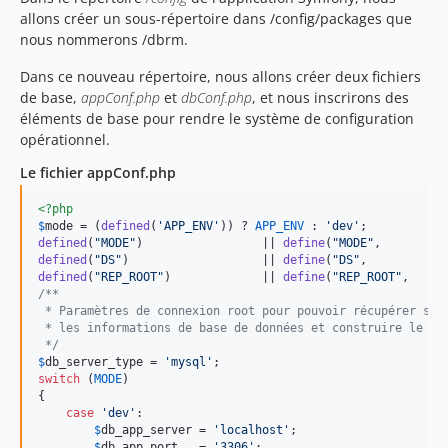
allons créer un sous-répertoire dans /config/packages que
nous nommerons /dbrm.
Dans ce nouveau répertoire, nous allons créer deux fichiers
de base,
appConf.php
et
dbConf.php
, et nous inscrirons des
éléments de base pour rendre le système de configuration
opérationnel.
Le fichier appConf.php
<?php
$
mode
 = (
defined
(
'
APP_ENV
'
)) ? 
APP_ENV
 : 
'
dev
'
defined
(
"
MODE
"
)                 || 
define
(
"
MODE
"
,         
defined
(
"
DS
"
)                   || 
define
(
"
DS
"
,           
defined
(
"
REP_ROOT
"
)             || 
define
(
"
REP_ROOT
"
,     
/**
 * Paramètres de connexion root pour pouvoir récupérer si 
 * les informations de base de données et construire le fi
 */
$
db_server_type
 = 
'
mysql
'
switch
 (
MODE
)

{

case
'
dev
'
:

$
db_app_server
 = 
'
localhost
'
;

$
db_app_port
   = 
'
3306
'
;
