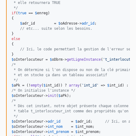
 * elle retournera TRUE
 */
if
(
true
 == 
$
enreg
)

{

$
adr_id
         = 
$
oAdresse
->
adr_id
;

// etc... suite selon les besoins.
else
{

// Ici, le code permettant la gestion de l'erreur selo
$
oInterlocuteur
 = 
$
oDbrm
->
getLigneInstance
(
'
t_interlocuteu
/*
 * On détermine si l'on dispose ou non de la clé primaire 
 * et on stocke ça dans un tableau associatif
 */
$
aPk
 = (!
empty
(
$
int_id
)) ? 
array
(
'
int_id
'
 => 
$
int_id
) : 
nu
/* On initialise l'instance */
$
oInterlocuteur
->
init
(
$
aPk
/*
 * Dès cet instant, notre objet présente chaque colonne de
 * table t_interlocuteur_int comme des propriétés qu'on pe
 */
$
oInterlocuteur
->
adr_id
     = 
$
adr_id
;      
// Ici, on ali
$
oInterlocuteur
->
int_nom
    = 
$
int_nom
$
oInterlocuteur
->
int_prenom
 = 
$
int_prenom