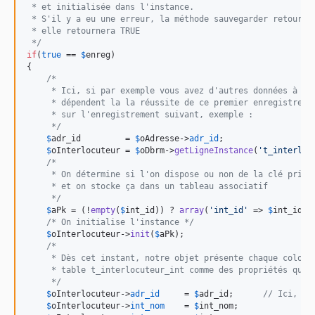
 * et initialisée dans l'instance.
 * S'il y a eu une erreur, la méthode sauvegarder retourne
 * elle retournera TRUE
 */
if
(
true
 == 
$
enreg
)

{

/*
     * Ici, si par exemple vous avez d'autres données à en
     * dépendent la la réussite de ce premier enregistreme
     * sur l'enregistrement suivant, exemple :
     */
$
adr_id
         = 
$
oAdresse
->
adr_id
;

$
oInterlocuteur
 = 
$
oDbrm
->
getLigneInstance
(
'
t_interloc
/*
     * On détermine si l'on dispose ou non de la clé prima
     * et on stocke ça dans un tableau associatif
     */
$
aPk
 = (!
empty
(
$
int_id
)) ? 
array
(
'
int_id
'
 => 
$
int_id
) 
/* On initialise l'instance */
$
oInterlocuteur
->
init
(
$
aPk
);

/*
     * Dès cet instant, notre objet présente chaque colonn
     * table t_interlocuteur_int comme des propriétés qu'o
     */
$
oInterlocuteur
->
adr_id
     = 
$
adr_id
;      
// Ici, on
$
oInterlocuteur
->
int_nom
    = 
$
int_nom
;
