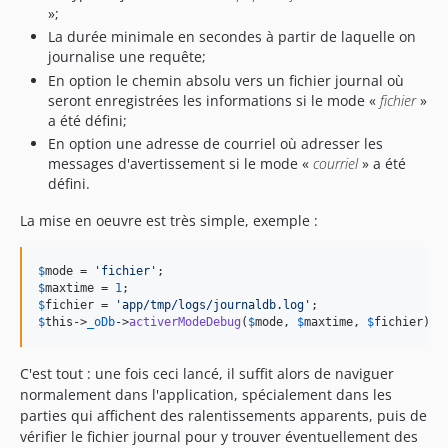
»;
La durée minimale en secondes à partir de laquelle on
journalise une requête;
En option le chemin absolu vers un fichier journal où
seront enregistrées les informations si le mode «
fichier
»
a été défini;
En option une adresse de courriel où adresser les
messages d'avertissement si le mode «
courriel
» a été
défini.
La mise en oeuvre est très simple, exemple :
$
mode
 = 
'
fichier
'
$
maxtime
 = 
1
$
fichier
 = 
'
app/tmp/logs/journaldb.log
'
$
this
->
_oDb
->
activerModeDebug
(
$
mode
, 
$
maxtime
, 
$
fichier
);
C'est tout : une fois ceci lancé, il suffit alors de naviguer
normalement dans l'application, spécialement dans les
parties qui affichent des ralentissements apparents, puis de
vérifier le fichier journal pour y trouver éventuellement des