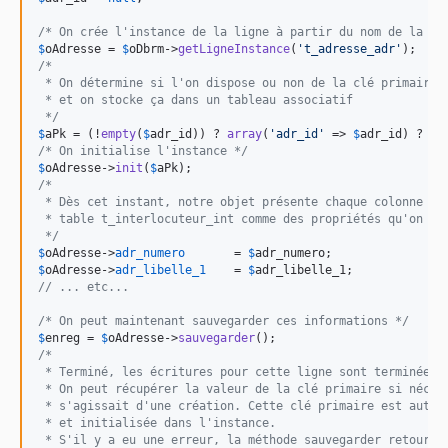
/* On crée l'instance de la ligne à partir du nom de la ta
$
oAdresse
 = 
$
oDbrm
->
getLigneInstance
(
'
t_adresse_adr
'
/*
 * On détermine si l'on dispose ou non de la clé primaire 
 * et on stocke ça dans un tableau associatif
 */
$
aPk
 = (!
empty
(
$
adr_id
)) ? 
array
(
'
adr_id
'
 => 
$
adr_id
) ? 
nu
/* On initialise l'instance */
$
oAdresse
->
init
(
$
aPk
/*
 * Dès cet instant, notre objet présente chaque colonne de
 * table t_interlocuteur_int comme des propriétés qu'on pe
 */
$
oAdresse
->
adr_numero
       = 
$
adr_numero
$
oAdresse
->
adr_libelle_1
    = 
$
adr_libelle_1
// ... etc...
/* On peut maintenant sauvegarder ces informations */
$
enreg
 = 
$
oAdresse
->
sauvegarder
/*
 * Terminé, les écritures pour cette ligne sont terminées.
 * On peut récupérer la valeur de la clé primaire si néces
 * s'agissait d'une création. Cette clé primaire est autom
 * et initialisée dans l'instance.
 * S'il y a eu une erreur, la méthode sauvegarder retourne