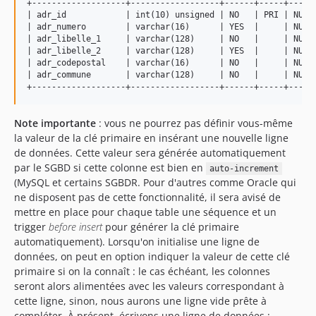
+-------------------+------------------+------+-----+------
| adr_id            | int(10) unsigned | NO   | PRI | NULL 
| adr_numero        | varchar(16)      | YES  |     | NULL 
| adr_libelle_1     | varchar(128)     | NO   |     | NULL 
| adr_libelle_2     | varchar(128)     | YES  |     | NULL 
| adr_codepostal    | varchar(16)      | NO   |     | NULL 
| adr_commune       | varchar(128)     | NO   |     | NULL 
Note importante
: vous ne pourrez pas définir vous-même
la valeur de la clé primaire en insérant une nouvelle ligne
de données. Cette valeur sera générée automatiquement
par le SGBD si cette colonne est bien en
auto-increment
(MySQL et certains SGBDR. Pour d'autres comme Oracle qui
ne disposent pas de cette fonctionnalité, il sera avisé de
mettre en place pour chaque table une séquence et un
trigger
before insert
pour générer la clé primaire
automatiquement). Lorsqu'on initialise une ligne de
données, on peut en option indiquer la valeur de cette clé
primaire si on la connaît : le cas échéant, les colonnes
seront alors alimentées avec les valeurs correspondant à
cette ligne, sinon, nous aurons une ligne vide prête à
compléter. À présent, écrivons une ligne de données :