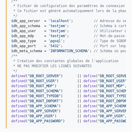
/**
 * Fichier de configuration des paramètres de connexion à 
 * Ce fichier est généré automatiquement lors de la phase 
 */
$
db_app_server
  = 
'
localhost
'
;          
// Adresse du serv
$
db_app_schema
  = 
'
testjem
'
;            
// Schéma à cartog
$
db_app_user
    = 
'
testjem
'
;            
// Utilisateur de 
$
db_app_mdp
     = 
'
testjem
'
;            
// Mot-de-passe de
$
db_app_type
    = 
'
pgsql
'
;              
// Type de SGBDR, 
$
db_app_port
    = 
'
5432
'
;               
// Port sur lequel
$
db_meta_schema
 = 
'
INFORMATION_SCHEMA
'
; 
// Schéma où pourr
/**
 * Création des constantes globales de l'application
 * NE PAS MODIFIER LES LIGNES SUIVANTES
 */
defined
(
"
DB_ROOT_SERVER
"
)       || 
define
(
"
DB_ROOT_SERVER
"
defined
(
"
DB_ROOT_USER
"
)         || 
define
(
"
DB_ROOT_USER
"
, 
defined
(
"
DB_ROOT_MDP
"
)          || 
define
(
"
DB_ROOT_MDP
"
,  
defined
(
"
DB_ROOT_SCHEMA
"
)       || 
define
(
"
DB_ROOT_SCHEMA
"
defined
(
"
DB_ROOT_TYPEDB
"
)       || 
define
(
"
DB_ROOT_TYPEDB
"
defined
(
"
DB_ROOT_DBPORT
"
)       || 
define
(
"
DB_ROOT_DBPORT
"
defined
(
"
DB_APP_SCHEMA
"
)        || 
define
(
"
DB_APP_SCHEMA
"
,
defined
(
"
DB_APP_SERVER
"
)        || 
define
(
"
DB_APP_SERVER
"
,
defined
(
"
DB_APP_USER
"
)          || 
define
(
"
DB_APP_USER
"
,  
defined
(
"
DB_APP_PASSWORD
"
)      || 
define
(
"
DB_APP_PASSWORD