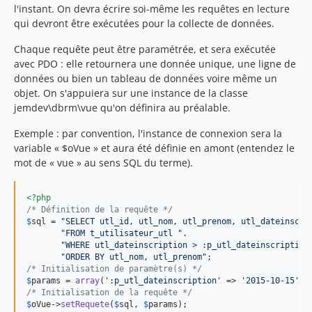
l'instant. On devra écrire soi-même les requêtes en lecture
qui devront être exécutées pour la collecte de données.
Chaque requête peut être paramétrée, et sera exécutée
avec PDO : elle retournera une donnée unique, une ligne de
données ou bien un tableau de données voire même un
objet. On s'appuiera sur une instance de la classe
jemdev\dbrm\vue qu'on définira au préalable.
Exemple : par convention, l'instance de connexion sera la
variable « $oVue » et aura été définie en amont (entendez le
mot de « vue » au sens SQL du terme).
<?php
/* Définition de la requête */
$
sql
 = 
"
SELECT utl_id, utl_nom, utl_prenom, utl_dateinscri
"
FROM t_utilisateur_utl 
"
.

"
WHERE utl_dateinscription > :p_utl_dateinscription
"
ORDER BY utl_nom, utl_prenom
"
/* Initialisation de paramètre(s) */
$
params
 = 
array
(
'
:p_utl_dateinscription
'
 => 
'
2015-10-15
'
/* Initialisation de la requête */
$
oVue
->
setRequete
(
$
sql
, 
$
params