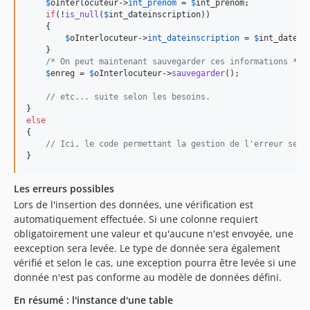
$
oInterlocuteur
->
int_prenom
 = 
$
int_prenom
;

if
(!
is_null
(
$
int_dateinscription
))

    {

$
oInterlocuteur
->
int_dateinscription
 = 
$
int_datein
    }

/* On peut maintenant sauvegarder ces informations */
$
enreg
 = 
$
oInterlocuteur
->
sauvegarder
();

// etc... suite selon les besoins.
else
{

// Ici, le code permettant la gestion de l'erreur selo
}
Les erreurs possibles
Lors de l'insertion des données, une vérification est
automatiquement effectuée. Si une colonne requiert
obligatoirement une valeur et qu'aucune n'est envoyée, une
eexception sera levée. Le type de donnée sera également
vérifié et selon le cas, une exception pourra être levée si une
donnée n'est pas conforme au modèle de données défini.
En résumé : l'instance d'une table