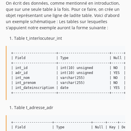
On écrit des données, comme mentionné en introduction,
que sur une seule table à la fois. Pour ce faire, on crée un
objet représentant une ligne de ladite table. Voici d'abord
un exemple schématique : Les tables sur lesquelles
s'appuient notre exemple auront la forme suivante :
Table t_interlocuteur_int
+---------------------+-------------------------+------+---
| Field               | Type                    | Null | Ke
+---------------------+-------------------------+------+---
| int_id              | int(10) unsigned        | NO   | PR
| adr_id              | int(10) unsigned        | YES  | MU
| int_nom             | varchar(255)            | NO   |   
| int_prenom          | varchar(255)            | NO   |   
| int_dateinscription | date                    | YES  |   
Table t_adresse_adr
+-------------------+------------------+------+-----+------
| Field             | Type             | Null | Key | Defau