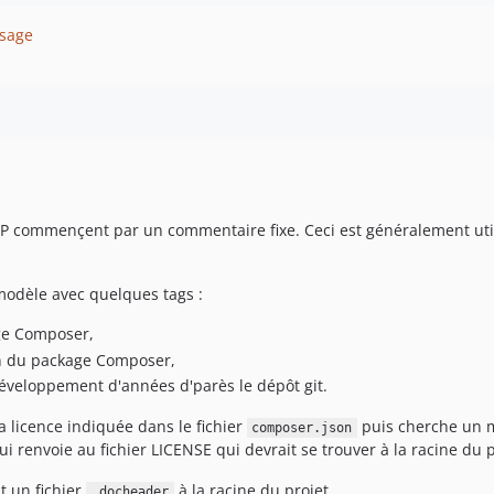
usage
PHP commençent par un commentaire fixe. Ceci est généralement util
modèle avec quelques tags :
ge Composer,
on du package Composer,
éveloppement d'années d'parès le dépôt git.
a licence indiquée dans le fichier
puis cherche un 
composer.json
i renvoie au fichier LICENSE qui devrait se trouver à la racine du p
t un fichier
à la racine du projet.
.docheader