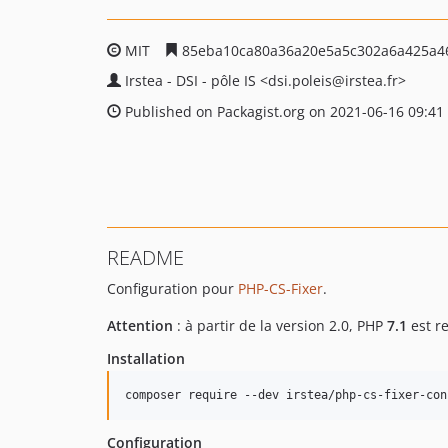
MIT
85eba10ca80a36a20e5a5c302a6a425a4
Irstea - DSI - pôle IS
<dsi.poleis
@irstea.fr>
Published on Packagist.org on 2021-06-16 09:41
README
Configuration pour
PHP-CS-Fixer
.
Attention
: à partir de la version 2.0, PHP
7.1
est re
Installation
Configuration