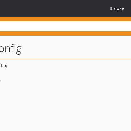
Browse
onfig
.