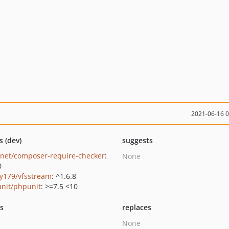
2021-06-16 
s (dev)
suggests
net/composer-require-checker
:
None
0
y179/vfsstream
: ^1.6.8
nit/phpunit
: >=7.5 <10
ts
replaces
None