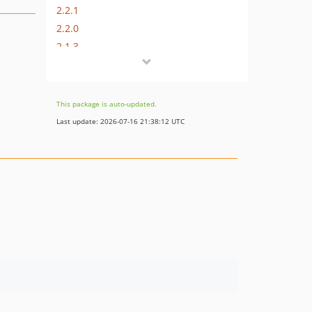
2.2.1
2.2.0
2.1.3
2.1.2
2.1.1
2.1.0
This package is auto-updated.
2.0.0
Last update: 2026-07-16 21:38:12 UTC
1.x-dev
1.0.1
1.0.0
dev-master