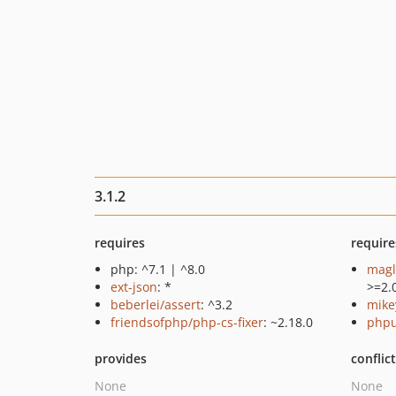
3.1.2
requires
require
php: ^7.1 | ^8.0
magl
ext-json
: *
>=2.
beberlei/assert
: ^3.2
mike
friendsofphp/php-cs-fixer
: ~2.18.0
phpu
provides
conflic
None
None