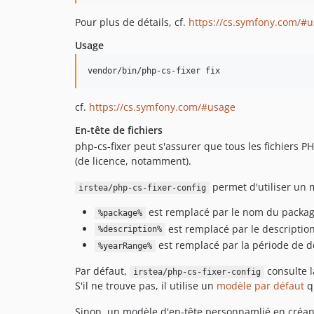
Pour plus de détails, cf.
https://cs.symfony.com/#
Usage
cf.
https://cs.symfony.com/#usage
En-tête de fichiers
php-cs-fixer peut s'assurer que tous les fichiers 
(de licence, notamment).
permet d'utiliser un 
irstea/php-cs-fixer-config
est remplacé par le nom du packa
%package%
est remplacé par le descripti
%description%
est remplacé par la période de d
%yearRange%
Par défaut,
consulte l
irstea/php-cs-fixer-config
S'il ne trouve pas, il utilise un
modèle par défaut
qu
Sinon, un modèle d'en-tête personnamlié en créan