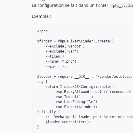
La configuration se fait dans un fichier
.php_cs.di
Exemple :
<?php

$finder = PhpCsFixer\Finder::create()

    ->exclude('vendor')

    ->exclude('var')

    ->files()

    ->name('*.php')

    ->in('.');

$loader = require __DIR__ . '/vendor/autoload.p
try {

    return Irstea\CS\Config::create()

        ->setRiskyAllowed(true) // recommandé 
        ->setIndent('    ')

        ->setLineEnding("\n")

        ->setFinder($finder);

} finally {

    //  Décharge le loader pour éviter des con
    $loader->unregister();
