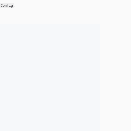
.
\Config