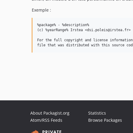
Exemple :
%package% - %description%

(c) %yearRange% Irstea <dsi.poleis@irstea.fr>

For the full copyright and license information
About Packagist.org
Statistics
Atom/RSS Feeds
Browse Packages