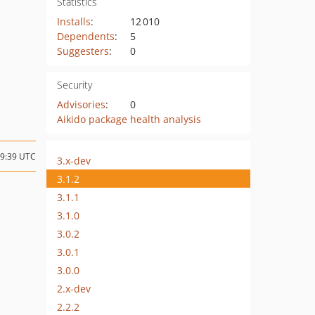
Statistics
Installs
:
12 010
Dependents
:
5
Suggesters
:
0
Security
Advisories
:
0
Aikido package health analysis
09:39 UTC
3.x-dev
3.1.2
3.1.1
3.1.0
3.0.2
3.0.1
3.0.0
2.x-dev
2.2.2