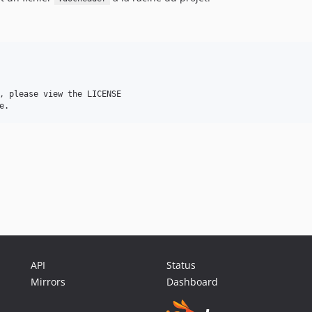
, please view the LICENSE

API
Status
Mirrors
Dashboard