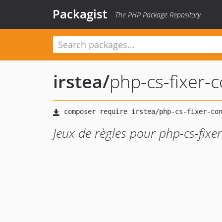
Packagist
The PHP Package Repository
irstea
/
php-cs-fixer-c
Jeux de règles pour php-cs-fixer