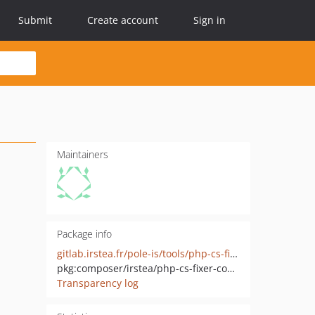
Submit
Create account
Sign in
Maintainers
Package info
gitlab.irstea.fr/pole-is/tools/php-cs-fixer-config.git
pkg:composer/irstea/php-cs-fixer-config
Transparency log