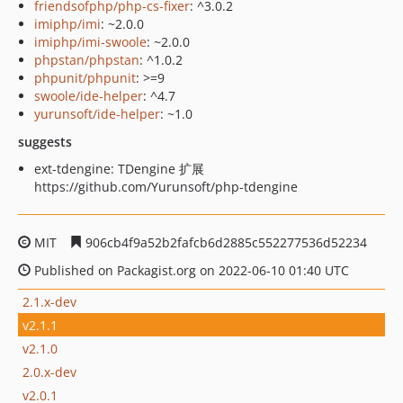
friendsofphp/php-cs-fixer
: ^3.0.2
imiphp/imi
: ~2.0.0
imiphp/imi-swoole
: ~2.0.0
phpstan/phpstan
: ^1.0.2
phpunit/phpunit
: >=9
swoole/ide-helper
: ^4.7
yurunsoft/ide-helper
: ~1.0
suggests
ext-tdengine: TDengine 扩展
https://github.com/Yurunsoft/php-tdengine
MIT
906cb4f9a52b2fafcb6d2885c552277536d52234
Published on Packagist.org on 2022-06-10 01:40 UTC
2.1.x-dev
v2.1.1
v2.1.0
2.0.x-dev
v2.0.1