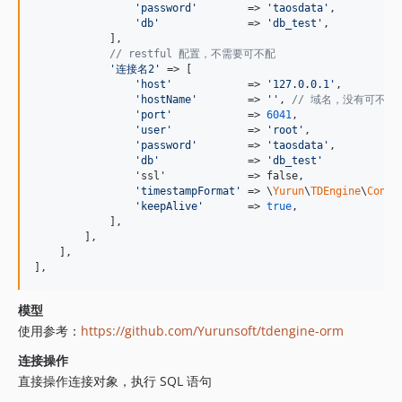
'
password
'
        => 
'
taosdata
'
,

'
db
'
              => 
'
db_test
'
,

            ],

// restful 配置，不需要可不配
'
连接名2
'
 => [

'
host
'
            => 
'
127.0.0.1
'
,

'
hostName
'
        => 
''
, 
// 域名，没有可不填
'
port
'
            => 
6041
,

'
user
'
            => 
'
root
'
,

'
password
'
        => 
'
taosdata
'
,

'
db
'
              => 
'
db_test
'
                'ssl'             => false,

'
timestampFormat
'
 => \
Yurun
\
TDEngine
\
Const
'
keepAlive
'
       => 
true
,

            ],

        ],

    ],

],
模型
使用参考：
https://github.com/Yurunsoft/tdengine-orm
连接操作
直接操作连接对象，执行 SQL 语句