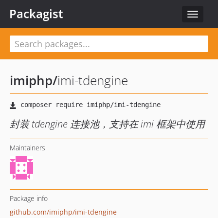
Packagist
Toggle
navigat
imiphp
/
imi-tdengine
封装 tdengine 连接池，支持在 imi 框架中使用
Maintainers
Package info
github.com/imiphp/imi-tdengine