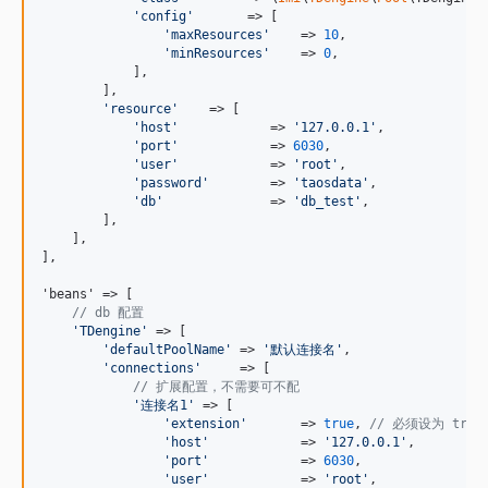
'
config
'
       => [

'
maxResources
'
    => 
10
,

'
minResources
'
    => 
0
,

            ],

        ],

'
resource
'
    => [

'
host
'
            => 
'
127.0.0.1
'
,

'
port
'
            => 
6030
,

'
user
'
            => 
'
root
'
,

'
password
'
        => 
'
taosdata
'
,

'
db
'
              => 
'
db_test
'
,

        ],

    ],

],

'beans' => [

// db 配置
'
TDengine
'
 => [

'
defaultPoolName
'
 => 
'
默认连接名
'
,

'
connections
'
     => [

// 扩展配置，不需要可不配
'
连接名1
'
 => [

'
extension
'
       => 
true
, 
// 必须设为 true
'
host
'
            => 
'
127.0.0.1
'
,

'
port
'
            => 
6030
,

'
user
'
            => 
'
root
'
,
