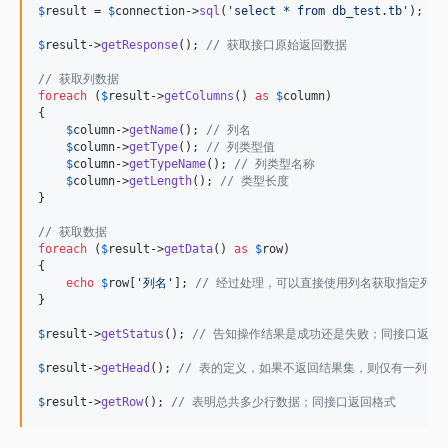
$
result
 = 
$
connection
->
sql
(
'
select * from db_test.tb
'
);

$
result
->
getResponse
(); 
// 获取接口原始返回数据
// 获取列数据
foreach
 (
$
result
->
getColumns
() 
as
$
column
)

{

$
column
->
getName
(); 
// 列名
$
column
->
getType
(); 
// 列类型值
$
column
->
getTypeName
(); 
// 列类型名称
$
column
->
getLength
(); 
// 类型长度
}

// 获取数据
foreach
 (
$
result
->
getData
() 
as
$
row
)

{

echo
$
row
[
'
列名
'
]; 
// 经过处理，可以直接使用列名获取指定列数
}

$
result
->
getStatus
(); 
// 告知操作结果是成功还是失败；同接口返回
$
result
->
getHead
(); 
// 表的定义，如果不返回结果集，则仅有一列“aff
$
result
->
getRow
(); 
// 表明总共多少行数据；同接口返回格式