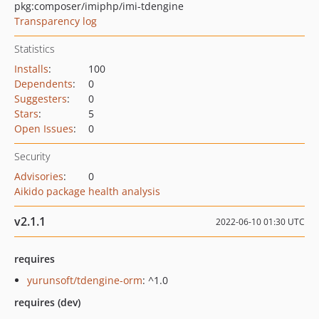
pkg:composer/imiphp/imi-tdengine
Transparency log
Statistics
Installs
:
100
Dependents
:
0
Suggesters
:
0
Stars
:
5
Open Issues
:
0
Security
Advisories
:
0
Aikido package health analysis
v2.1.1
2022-06-10 01:30 UTC
requires
yurunsoft/tdengine-orm
: ^1.0
requires (dev)