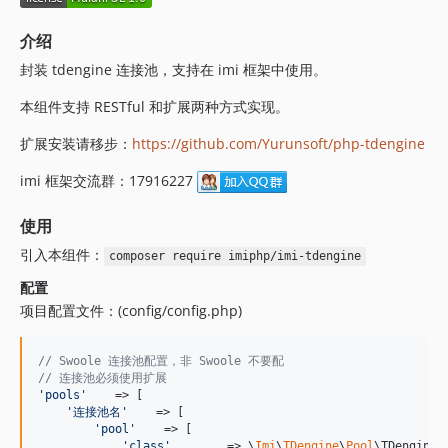
介绍
封装 tdengine 连接池，支持在 imi 框架中使用。
本组件支持 RESTful 和扩展两种方式实现。
扩展安装请移步：
https://github.com/Yurunsoft/php-tdengine
imi 框架交流群：17916227
使用
引入本组件：
composer require imiphp/imi-tdengine
配置
项目配置文件：(config/config.php)
// Swoole 连接池配置，非 Swoole 不要配
// 连接池必须使用扩展
'
pools
'
    => [

'
连接池名
'
    => [

'
pool
'
    => [

'
class
'
        => \
Imi
\
TDengine
\
Pool
\TDengineE