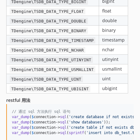
bigint
TDengine\TSDB_DATA_TYPE_BIGINT
float
TDengine\TSDB_DATA_TYPE_FLOAT
double
TDengine\TSDB_DATA_TYPE_DOUBLE
binary
TDengine\TSDB_DATA_TYPE_BINARY
timestamp
TDengine\TSDB_DATA_TYPE_TIMESTAMP
nchar
TDengine\TSDB_DATA_TYPE_NCHAR
utinyint
TDengine\TSDB_DATA_TYPE_UTINYINT
usmallint
TDengine\TSDB_DATA_TYPE_USMALLINT
uint
TDengine\TSDB_DATA_TYPE_UINT
ubigint
TDengine\TSDB_DATA_TYPE_UBIGINT
restful 用法
// 通过 sql 方法执行 sql 语句
var_dump
(
$
connection
->
sql
(
'
create database if not exists d
var_dump
(
$
connection
->
sql
(
'
show databases
'
var_dump
(
$
connection
->
sql
(
'
create table if not exists db_t
var_dump
(
$
connection
->
sql
(
sprintf
(
'
insert into db_test.tb 