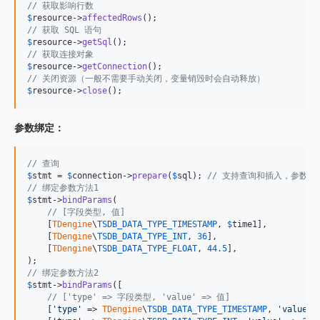
// 获取影响行数
$
resource
->
affectedRows
// 获取 SQL 语句
$
resource
->
getSql
// 获取连接对象
$
resource
->
getConnection
// 关闭资源（一般不需要手动关闭，变量销毁时会自动释放）
$
resource
->
close
();
参数绑定：
// 查询
$
stmt
 = 
$
connection
->
prepare
(
$
sql
); 
// 支持查询和插入，参数用
// 绑定参数方法1
$
stmt
->
bindParams
(

// [字段类型, 值]
    [
TDengine
\
TSDB_DATA_TYPE_TIMESTAMP
, 
$
time1
],

    [
TDengine
\
TSDB_DATA_TYPE_INT
, 
36
],

    [
TDengine
\
TSDB_DATA_TYPE_FLOAT
, 
44.5
],

// 绑定参数方法2
$
stmt
->
bindParams
([

// ['type' => 字段类型, 'value' => 值]
    [
'
type
'
 => 
TDengine
\
TSDB_DATA_TYPE_TIMESTAMP
, 
'
value
'
 