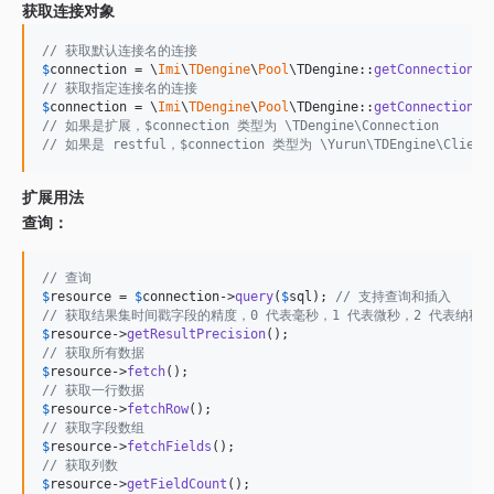
获取连接对象
// 获取默认连接名的连接
$
connection
 = \
Imi
\
TDengine
\
Pool
\TDengine::
getConnection
// 获取指定连接名的连接
$
connection
 = \
Imi
\
TDengine
\
Pool
\TDengine::
getConnection
(
'
// 如果是扩展，$connection 类型为 \TDengine\Connection
// 如果是 restful，$connection 类型为 \Yurun\TDEngine\Client
扩展用法
查询：
// 查询
$
resource
 = 
$
connection
->
query
(
$
sql
); 
// 支持查询和插入
// 获取结果集时间戳字段的精度，0 代表毫秒，1 代表微秒，2 代表纳秒
$
resource
->
getResultPrecision
// 获取所有数据
$
resource
->
fetch
// 获取一行数据
$
resource
->
fetchRow
// 获取字段数组
$
resource
->
fetchFields
// 获取列数
$
resource
->
getFieldCount