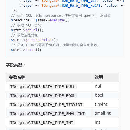
    [
'
type
'
 => 
TDengine
\
TSDB_DATA_TYPE_INT
, 
'
value
'
 => 
36
],
    [
'
type
'
 => 
TDengine
\
TSDB_DATA_TYPE_FLOAT
, 
'
value
'
 => 
4
// 执行 SQL，返回 Resource，使用方法同 query() 返回值
$
resource
 = 
$
stmt
->
execute
// 获取 SQL 语句
$
stmt
->
getSql
// 获取连接对象
$
stmt
->
getConnection
// 关闭（一般不需要手动关闭，变量销毁时会自动释放）
$
stmt
->
close
();
字段类型：
参数名称
说明
null
TDengine\TSDB_DATA_TYPE_NULL
bool
TDengine\TSDB_DATA_TYPE_BOOL
tinyint
TDengine\TSDB_DATA_TYPE_TINYINT
smallint
TDengine\TSDB_DATA_TYPE_SMALLINT
int
TDengine\TSDB_DATA_TYPE_INT