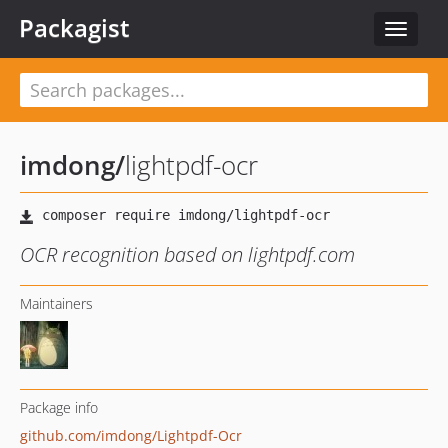
Packagist
Toggle
navigat
imdong
/
lightpdf-ocr
OCR recognition based on lightpdf.com
Maintainers
Package info
github.com/imdong/Lightpdf-Ocr