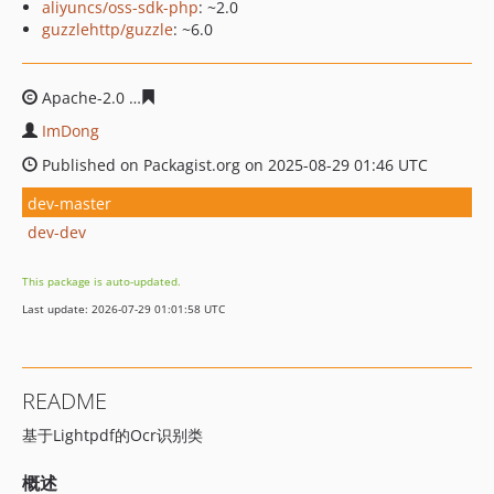
aliyuncs/oss-sdk-php
: ~2.0
guzzlehttp/guzzle
: ~6.0
Apache-2.0
7e85cefaaecd2805d097adaae77e48ea22b99
ImDong
Published on Packagist.org on 2025-08-29 01:46 UTC
dev-master
dev-dev
This package is auto-updated.
Last update: 2026-07-29 01:01:58 UTC
README
基于Lightpdf的Ocr识别类
概述