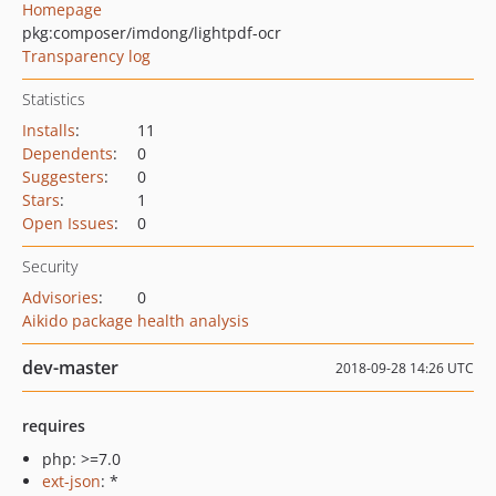
Homepage
pkg:composer/imdong/lightpdf-ocr
Transparency log
Statistics
Installs
:
11
Dependents
:
0
Suggesters
:
0
Stars
:
1
Open Issues
:
0
Security
Advisories
:
0
Aikido package health analysis
dev-master
2018-09-28 14:26 UTC
requires
php: >=7.0
ext-json
: *