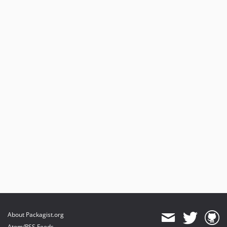
About Packagist.org
Atom/RSS Feeds