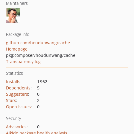
Maintainers
Package info
github.com/houdunwang/cache
Homepage
pkg:composer/houdunwang/cache
Transparency log
Statistics
Installs
:
1 962
Dependents
:
5
Suggesters
:
0
Stars
:
2
Open Issues
:
0
Security
Advisories
:
0
Aikido package health analysis