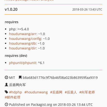
v1.0.20
2018-03-26 13:43 UTC
requires
php: >=5.4.0
houdunwang/arr
: ~1.0
houdunwang/config
: ~1.0
houdunwang/db
: ~1.0
houdunwang/dir
: ~1.0
requires (dev)
phpunit/phpunit
: ^6.1
MIT
b8a683d1776c9f76b46f08a023b863959faa9319
后盾网向军
hdphp
houdunwang
后盾网
后盾人
向军老师
邮件处理
Published on Packagist.org on 2018-03-26 13:44 UTC