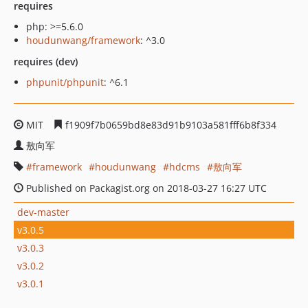
requires
php: >=5.6.0
houdunwang/framework
: ^3.0
requires (dev)
phpunit/phpunit
: ^6.1
MIT
f1909f7b0659bd8e83d91b9103a581fff6b8f334
敖向军
framework
houdunwang
hdcms
敖向军
Published on Packagist.org on 2018-03-27 16:27 UTC
dev-master
v3.0.5
v3.0.3
v3.0.2
v3.0.1