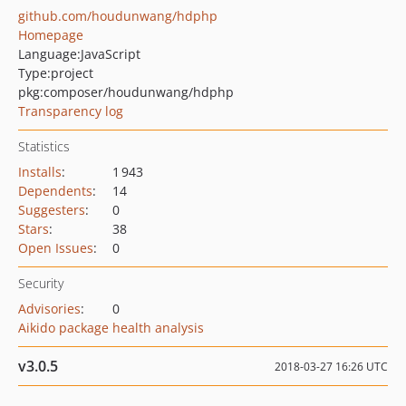
github.com/houdunwang/hdphp
Homepage
Language:
JavaScript
Type:
project
pkg:composer/houdunwang/hdphp
Transparency log
Statistics
Installs
:
1 943
Dependents
:
14
Suggesters
:
0
Stars
:
38
Open Issues
:
0
Security
Advisories
:
0
Aikido package health analysis
v3.0.5
2018-03-27 16:26 UTC