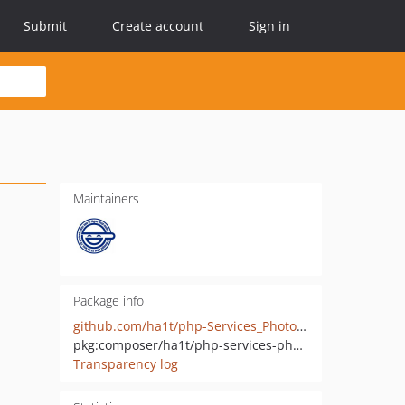
Submit
Create account
Sign in
Maintainers
Package info
github.com/ha1t/php-Services_Photozou
pkg:composer/ha1t/php-services-photozou
Transparency log