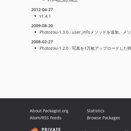
2012-04-27
v1.4.1
2009-08-20
Photozou-1.3.0 : user_infoメソッド
2008-02-27
Photozou-1.2.0 : 写真を1万枚アッ
About Packagist.org
Statistics
Atom/RSS Feeds
Browse Packages