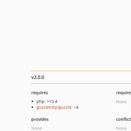
v2.0.0
requires
require
php: >=5.4
None
guzzlehttp/guzzle
: ~4
provides
conflic
None
None