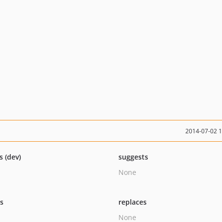
2014-07-02 
s (dev)
suggests
None
ts
replaces
None