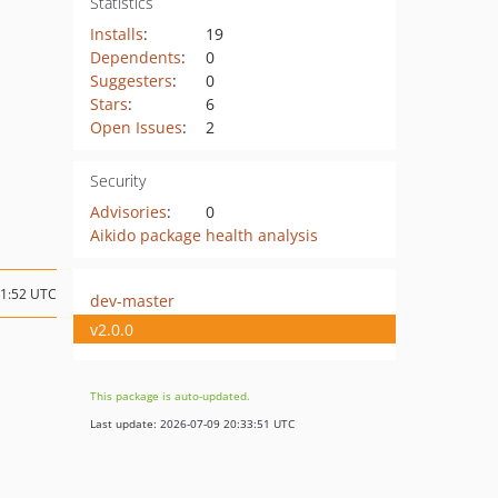
Statistics
Installs
:
19
Dependents
:
0
Suggesters
:
0
Stars
:
6
Open Issues
:
2
Security
Advisories
:
0
Aikido package health analysis
11:52 UTC
dev-master
v2.0.0
This package is auto-updated.
Last update: 2026-07-09 20:33:51 UTC