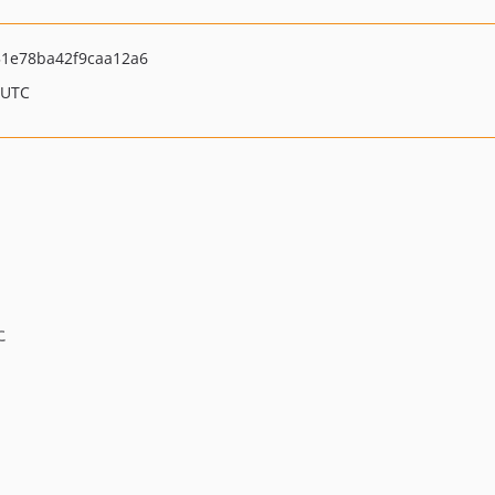
51e78ba42f9caa12a6
 UTC
に