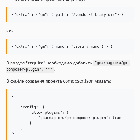
или
В раздел
"require"
необходимо добавить
"gearmagicru/gm-
.
composer-plugin": "*"
В файле создания проекта composer.json указать:
{

    ...,

    "config": {

        "allow-plugins": {

            "gearmagicru/gm-composer-plugin": true

        }

    }
