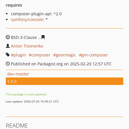
requires
composer-plugin-api: ^2.0
symfony/console
: *
BSD-3-Clause
31bd68326cea55e9e2fb776adf99163f51c6
Anton Tivonenko
plugin
composer
gearmagic
gm-composer
Published on Packagist.org on 2025-02-20 12:57 UTC
dev-master
1.0.0
This package is auto-updated.
Last update: 2026-07-20 15:49:21 UTC
README