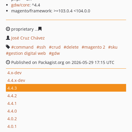
gdw/core
: ^4.4
magento/framework: >=103.0.4 <104.0.0
proprietary
97d2209630ef7e1a98534990c6059116bdf29b
José Cruz Chávez
command
ssh
crud
delete
magento 2
sku
gestion digital web
gdw
Published on Packagist.org on 2026-05-29 17:15 UTC
4.x-dev
4.4.x-dev
4.4.3
4.4.2
4.4.1
4.4.0
4.0.2
4.0.1