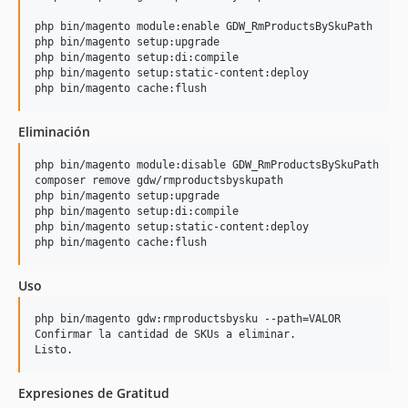
php bin/magento module:enable GDW_RmProductsBySkuPath

php bin/magento setup:upgrade

php bin/magento setup:di:compile

php bin/magento setup:static-content:deploy

Eliminación
php bin/magento module:disable GDW_RmProductsBySkuPath

composer remove gdw/rmproductsbyskupath

php bin/magento setup:upgrade

php bin/magento setup:di:compile

php bin/magento setup:static-content:deploy

Uso
php bin/magento gdw:rmproductsbysku --path=VALOR

Confirmar la cantidad de SKUs a eliminar.

Expresiones de Gratitud