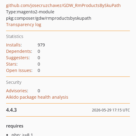
github.com/josecruzchavez/GDW_RmProductsBySkuPath
Type:
magento2-module
pkg:composer/gdw/rmproductsbyskupath
Transparency log
Statistics
Installs
:
979
Dependents
:
0
Suggesters
:
0
Stars
:
0
Open Issues
:
0
Security
Advisories
:
0
Aikido package health analysis
4.4.3
2026-05-29 17:15 UTC
requires
php: >=8.1