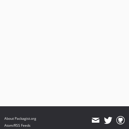
About Packagist.org
Atom/RSS Feeds