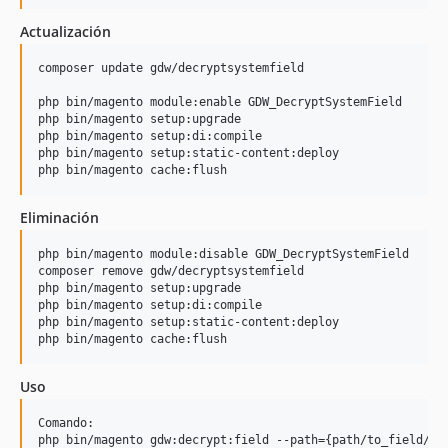
Actualización
composer update gdw/decryptsystemfield

php bin/magento module:enable GDW_DecryptSystemField

php bin/magento setup:upgrade

php bin/magento setup:di:compile

php bin/magento setup:static-content:deploy

Eliminación
php bin/magento module:disable GDW_DecryptSystemField

composer remove gdw/decryptsystemfield

php bin/magento setup:upgrade

php bin/magento setup:di:compile

php bin/magento setup:static-content:deploy

Uso
Comando:

php bin/magento gdw:decrypt:field --path={path/to_field/sys