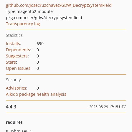
github.com/josecruzchavez/GDW_DecryptSystemField
Type:
magento2-module
pkg:composer/gdw/decryptsystemfield
Transparency log
Statistics
Installs
:
690
Dependents
:
0
Suggesters
:
0
Stars
:
0
Open Issues
:
0
Security
Advisories
:
0
Aikido package health analysis
4.4.3
2026-05-29 17:15 UTC
requires
php: >=8.1