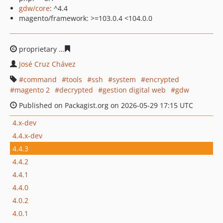
gdw/core
: ^4.4
magento/framework: >=103.0.4 <104.0.0
proprietary
22397f331cba01d49fd86b41719cde8a6a6686
José Cruz Chávez
command
tools
ssh
system
encrypted
magento 2
decrypted
gestion digital web
gdw
Published on Packagist.org on 2026-05-29 17:15 UTC
4.x-dev
4.4.x-dev
4.4.3
4.4.2
4.4.1
4.4.0
4.0.2
4.0.1