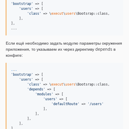
'
bootstrap
'
 => [

'
users
'
 => [

'
class
'
 => \
execut
\
users
\Bootsrap::class,

    ],

],

...
Если ещё необходимо задать модулю параметры окружения
приложения, то указываем их через директиву depends в
конфиге:
.
.
.
'
bootstrap
'
 => [

'
users
'
 => [

'
class
'
 => \
execut
\
users
\Bootsrap::class,

'
depends
'
 => [

'
modules
'
 => [

'
users
'
 => [

'
defaultRoute
'
 => 
'
/users
'
                ],

            ],

        ],

    ],

],
