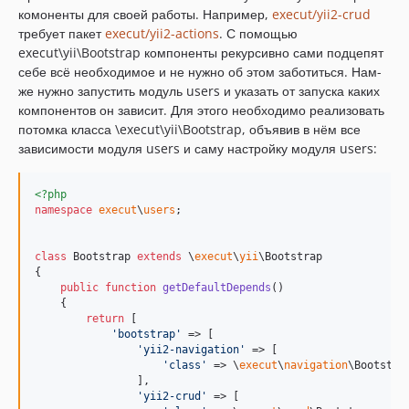
1.5.0
комоненты для своей работы. Например,
execut/yii2-crud
1.4.0
требует пакет
execut/yii2-actions
. С помощью
execut\yii\Bootstrap компоненты рекурсивно сами подцепят
1.3.0
себе всё необходимое и не нужно об этом заботиться. Нам-
1.2.3
же нужно запустить модуль users и указать от запуска каких
1.2.2
компонентов он зависит. Для этого необходимо реализовать
1.2.1
потомка класса \execut\yii\Bootstrap, объявив в нём все
зависимости модуля users и саму настройку модуля users:
1.2.0
1.1.5
1.1.4
<?php
namespace
execut
\
users
;

1.1.3
1.1.2
class
 Bootstrap 
extends
 \
execut
\
yii
\Bootstrap

1.1.0
{

public
function
getDefaultDepends
()

1.0.3.x-dev
    {

1.0.2.x-dev
return
 [

'
bootstrap
'
 => [

dev-mvc-test-support
'
yii2-navigation
'
 => [

'
class
'
 => \
execut
\
navigation
\Bootstrap
                ],

'
yii2-crud
'
 => [
