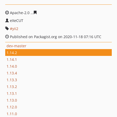
Apache-2.0
8c699f2d604c9db35521d19bb796dfb13603e
eXeCUT
yii2
Published on Packagist.org on 2020-11-18 07:16 UTC
dev-master
1.14.2
1.14.1
1.14.0
1.13.4
1.13.3
1.13.2
1.13.1
1.13.0
1.12.0
1.11.0