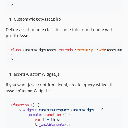
}
CustomWidgetAsset.php
Define asset bundle class in same folder and name with
postfix Asset
class
 CustomWidgetAsset 
extends
 \
execut
\
yii
\
web
\AssetBundle
{

}
assets\CustomWidget.js
If you want javascript functional, create jquery widget file
assets\CustomWidget.js:
(
function
(
)
{
$
.
widget
(
"customNamespace.CustomWidget"
,
{
_create
: 
function
(
)
{
var
t
=
this
;
t
.
_initElements
(
)
;