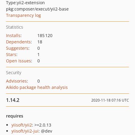
Type:
yii2-extension
pkg:composer/execut/yii2-base
Transparency log
Statistics
Installs
:
185 120
Dependents
:
18
Suggesters
:
0
Stars
:
1
Open Issues
:
0
Security
Advisories
:
0
Aikido package health analysis
1.14.2
2020-11-18 07:16 UTC
requires
yiisoft/yii2
: >=2.0.13
yiisoft/yii2-jui
: @dev