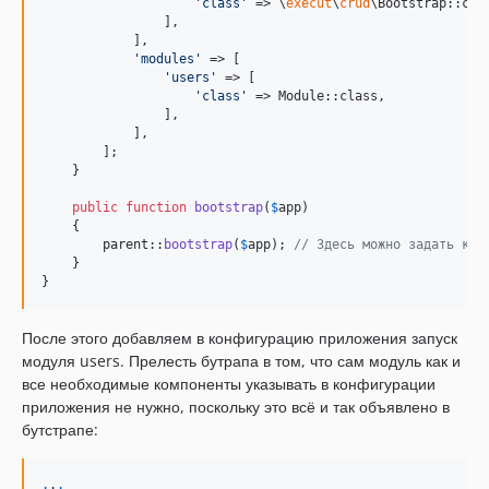
'
class
'
 => \
execut
\
crud
\Bootstrap::clas
                ],

            ],

'
modules
'
 => [

'
users
'
 => [

'
class
'
 => Module::class,

                ],

            ],

        ];

    }

public
function
bootstrap
(
$
app
)

    {

parent
::
bootstrap
(
$
app
); 
// Здесь можно задать код
    }

}
После этого добавляем в конфигурацию приложения запуск
модуля users. Прелесть бутрапа в том, что сам модуль как и
все необходимые компоненты указывать в конфигурации
приложения не нужно, поскольку это всё и так объявлено в
бутстрапе:
.
.
.