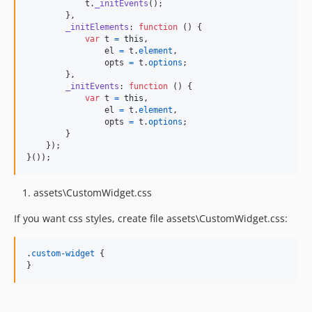
t
.
_initEvents
(
)
;
}
,
_initElements
: 
function
(
)
{
var
t
=
this
,
el
=
t
.
element
,
opts
=
t
.
options
;
}
,
_initEvents
: 
function
(
)
{
var
t
=
this
,
el
=
t
.
element
,
opts
=
t
.
options
;
}
}
)
;
}
(
)
)
;
assets\CustomWidget.css
If you want css styles, create file assets\CustomWidget.css:
.
custom-widget
 {

}