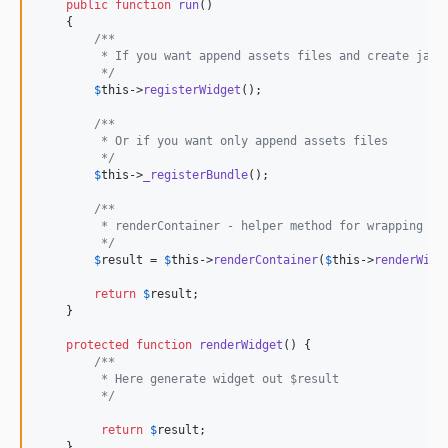
public
function
run
()

    {

/**
         * If you want append assets files and create java
         */
$
this
->
registerWidget
();

/**
         * Or if you want only append assets files
         */
$
this
->
_registerBundle
();

/**
         * renderContainer - helper method for wrapping wi
         */
$
result
 = 
$
this
->
renderContainer
(
$
this
->
renderWidg
return
$
result
;

    }

protected
function
renderWidget
() {

/**
         * Here generate widget out $result
         */
return
$
result
;

    }
