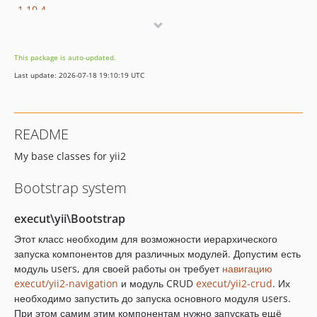
1.10.4
1.10.3
1.10.2
This package is auto-updated.
1.10.1
Last update: 2026-07-18 19:10:19 UTC
1.10.0
1.9.1
1.9.0
README
1.8.1
My base classes for yii2
1.8.0
1.7.0
Bootstrap system
1.6.4
1.6.3
execut\yii\Bootstrap
1.6.2
Этот класс необходим для возможности иерархического
1.6.1
запуска компонентов для различных модулей. Допустим есть
1.6.0
модуль users, для своей работы он требует
навигацию
execut/yii2-navigation
и модуль CRUD
execut/yii2-crud
. Их
1.5.2
необходимо запустить до запуска основного модуля users.
1.5.1
При этом самим этим компонентам нужно запускать ещё