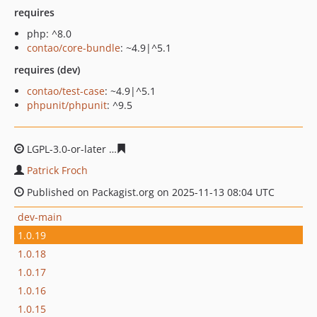
requires
php: ^8.0
contao/core-bundle
: ~4.9|^5.1
requires (dev)
contao/test-case
: ~4.9|^5.1
phpunit/phpunit
: ^9.5
LGPL-3.0-or-later
5e904823075e79d6dbe88695859e3f559c
Patrick Froch
Published on Packagist.org on 2025-11-13 08:04 UTC
dev-main
1.0.19
1.0.18
1.0.17
1.0.16
1.0.15