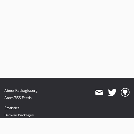
About Packagist.org
Atom/RSS Feeds
Statistics
Browse Packages
API
Mirrors