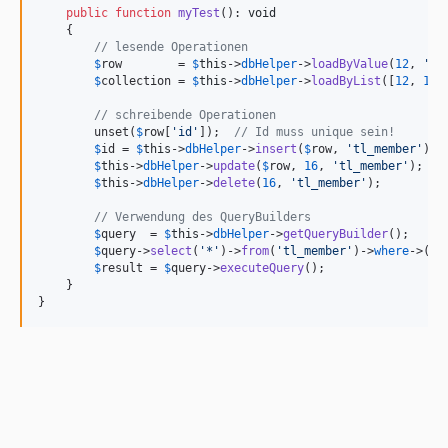
public
function
myTest
(): 
void
    {

// lesende Operationen
$
row
        = 
$
this
->
dbHelper
->
loadByValue
(
12
, 
'
id
$
collection
 = 
$
this
->
dbHelper
->
loadByList
([
12
, 
13
,
// schreibende Operationen
        unset(
$
row
[
'
id
'
]);  
// Id muss unique sein!
$
id
 = 
$
this
->
dbHelper
->
insert
(
$
row
, 
'
tl_member
'
);

$
this
->
dbHelper
->
update
(
$
row
, 
16
, 
'
tl_member
'
);

$
this
->
dbHelper
->
delete
(
16
, 
'
tl_member
'
);

// Verwendung des QueryBuilders
$
query
  = 
$
this
->
dbHelper
->
getQueryBuilder
();

$
query
->
select
(
'
*
'
)->
from
(
'
tl_member
'
)->
where
->
(
'
i
$
result
 = 
$
query
->
executeQuery
();

    }

}