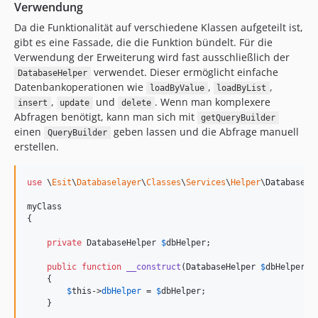
Verwendung
Da die Funktionalität auf verschiedene Klassen aufgeteilt ist,
gibt es eine Fassade, die die Funktion bündelt. Für die
Verwendung der Erweiterung wird fast ausschließlich der
verwendet. Dieser ermöglicht einfache
DatabaseHelper
Datenbankoperationen wie
,
,
loadByValue
loadByList
,
und
. Wenn man komplexere
insert
update
delete
Abfragen benötigt, kann man sich mit
getQueryBuilder
einen
geben lassen und die Abfrage manuell
QueryBuilder
erstellen.
use
 \
Esit
\
Databaselayer
\
Classes
\
Services
\
Helper
\
DatabaseHe
myClass

{

private
 DatabaseHelper 
$
dbHelper
;

public
function
__construct
(
DatabaseHelper
$
dbHelper
)

    {

$
this
->
dbHelper
 = 
$
dbHelper
;

    }
