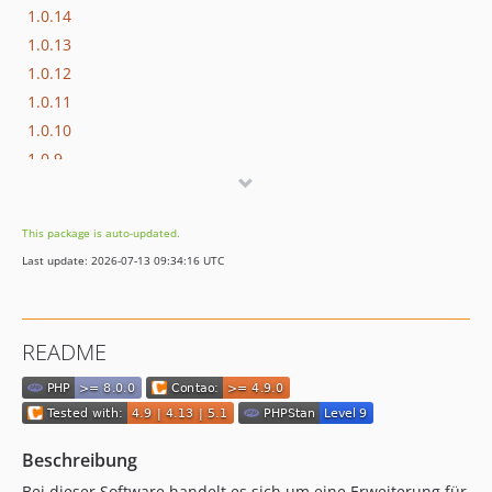
1.0.14
1.0.13
1.0.12
1.0.11
1.0.10
1.0.9
1.0.8
1.0.7
This package is auto-updated.
1.0.6
Last update: 2026-07-13 09:34:16 UTC
1.0.5
1.0.4
1.0.3
README
1.0.2
1.0.1
1.0.0
Beschreibung
Bei dieser Software handelt es sich um eine Erweiterung für