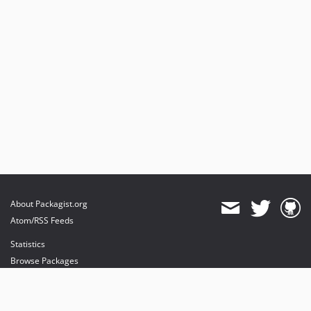
About Packagist.org
Atom/RSS Feeds
Statistics
Browse Packages
API
Mirrors