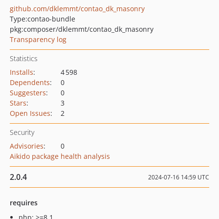
github.com/dklemmt/contao_dk_masonry
Type:
contao-bundle
pkg:composer/dklemmt/contao_dk_masonry
Transparency log
Statistics
Installs
:
4 598
Dependents
:
0
Suggesters
:
0
Stars
:
3
Open Issues
:
2
Security
Advisories
:
0
Aikido package health analysis
2.0.4
2024-07-16 14:59 UTC
requires
php: >=8.1