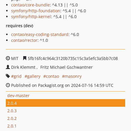
contao/core-bundle
: ^4.13 || ^5.0
symfony/http-foundation
: ^5.4 || ^6.0
symfony/http-kernel
: ^5.4 || ^6.0
requires (dev)
contao/easy-coding-standard
: ^6.0
contao/rector
: ^1.0
MIT
5fb16fc4c964c3120b735c15c3a5efc3a5bb7c08
Dirk Klemmt
Fritz Michael Gschwantner
grid
gallery
contao
masonry
Published on Packagist.org on 2024-07-16 14:59 UTC
dev-master
2.0.4
2.0.3
2.0.2
2.0.1