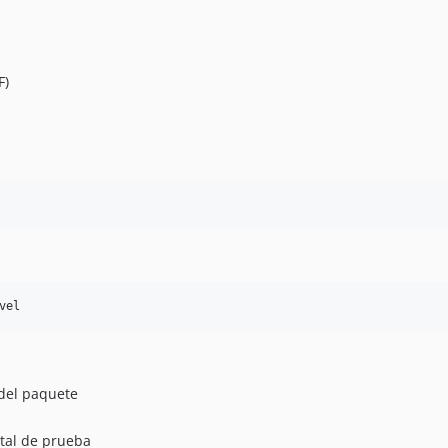
F)
vel
 del paquete
gital de prueba