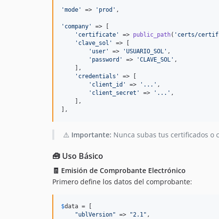
'
mode
'
 => 
'
prod
'
,

'
company
'
 => [

'
certificate
'
 => 
public_path
(
'
certs/certif
'
clave_sol
'
 => [

'
user
'
 => 
'
USUARIO_SOL
'
,

'
password
'
 => 
'
CLAVE_SOL
'
,

    ],

'
credentials
'
 => [

'
client_id
'
 => 
'
...
'
,

'
client_secret
'
 => 
'
...
'
,

    ],

],
⚠️
Importante:
Nunca subas tus certificados o c
🧰 Uso Básico
🧾 Emisión de Comprobante Electrónico
Primero define los datos del comprobante:
$
data
 = [

"
ublVersion
"
 => 
"
2.1
"
,
