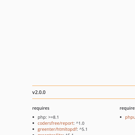
v2.0.0
requires
require
php: >=8.1
phpu
codersfree/report
: ^1.0
greenter/htmltopdf
: ^5.1