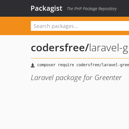
Packagist
The PHP Package Repository
codersfree
/
laravel-
Laravel package for Greenter