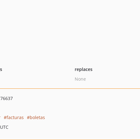
ts
replaces
None
776637
r
facturas
boletas
 UTC