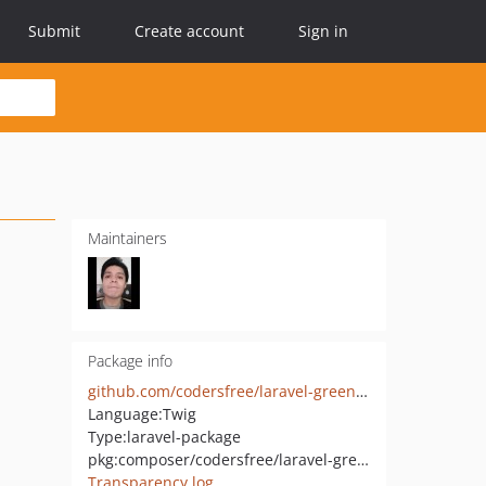
Submit
Create account
Sign in
Maintainers
Package info
github.com/codersfree/laravel-greenter
Language:
Twig
Type:
laravel-package
pkg:composer/codersfree/laravel-greenter
Transparency log