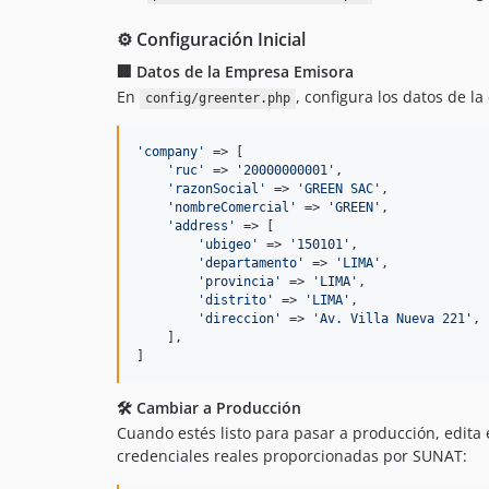
⚙️ Configuración Inicial
🏢 Datos de la Empresa Emisora
En
, configura los datos de l
config/greenter.php
'
company
'
 => [

'
ruc
'
 => 
'
20000000001
'
,

'
razonSocial
'
 => 
'
GREEN SAC
'
,

'
nombreComercial
'
 => 
'
GREEN
'
,

'
address
'
 => [

'
ubigeo
'
 => 
'
150101
'
,

'
departamento
'
 => 
'
LIMA
'
,

'
provincia
'
 => 
'
LIMA
'
,

'
distrito
'
 => 
'
LIMA
'
,

'
direccion
'
 => 
'
Av. Villa Nueva 221
'
,

    ],

]
🛠️ Cambiar a Producción
Cuando estés listo para pasar a producción, edita 
credenciales reales proporcionadas por SUNAT: