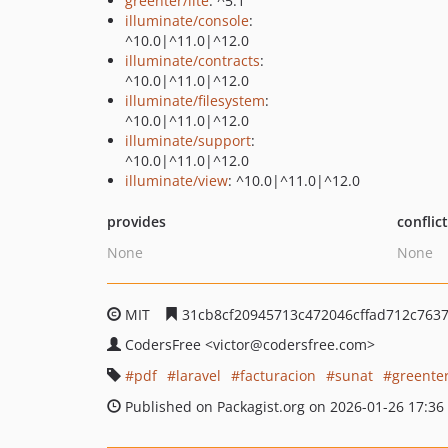
greenter/lite
: ^5.1
illuminate/console
:
^10.0|^11.0|^12.0
illuminate/contracts
:
^10.0|^11.0|^12.0
illuminate/filesystem
:
^10.0|^11.0|^12.0
illuminate/support
:
^10.0|^11.0|^12.0
illuminate/view
: ^10.0|^11.0|^12.0
provides
conflic
None
None
MIT
31cb8cf20945713c472046cffad712c763
CodersFree
<victor
@codersfree.com>
pdf
laravel
facturacion
sunat
greente
Published on Packagist.org on 2026-01-26 17:36