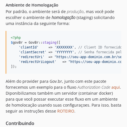
Ambiente de Homologação
Por padrão, o ambiente será de
produção
, mas você pode
escolher o ambiente de
homologação
(staging) solicitando
uma instância da seguinte forma:
<?php
$
govBr
 = GovBr::
staging
([

'
clientId
'
     => 
'
XXXXXXXX
'
, 
// Client ID fornecido p
'
clientSecret
'
 => 
'
YYYYYYYY
'
, 
// Senha fornecida pelo 
'
redirectUri
'
  => 
"
https://seu-app-dominio.com.br/seu-
'
redirectUriLogout
'
   => 
"
https://seu-app-dominio.com.
]);
Além do provider para Gov.br, junto com este pacote
fornecemos um exemplo para o fluxo
Authorization Code
aqui
.
Diponibilizamos também um servidor (containar docker)
para que você possar executar esse fluxo em um ambiente
de homolocação usando suas configuraçoes. Para isso, basta
seguir as instruções desse
ROTEIRO
.
Contribuindo