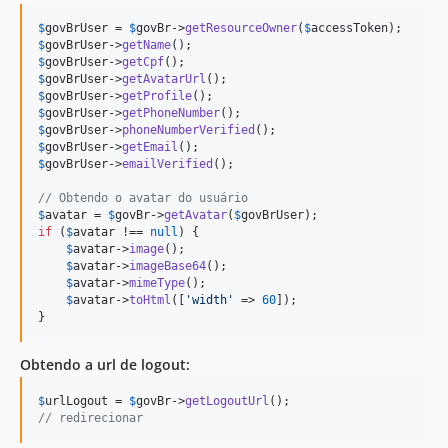
$
govBrUser
 = 
$
govBr
->
getResourceOwner
(
$
accessToken
$
govBrUser
->
getName
$
govBrUser
->
getCpf
$
govBrUser
->
getAvatarUrl
$
govBrUser
->
getProfile
$
govBrUser
->
getPhoneNumber
$
govBrUser
->
phoneNumberVerified
$
govBrUser
->
getEmail
$
govBrUser
->
emailVerified
();

// Obtendo o avatar do usuário
$
avatar
 = 
$
govBr
->
getAvatar
(
$
govBrUser
if
 (
$
avatar
 !== 
null
) {

$
avatar
->
image
();

$
avatar
->
imageBase64
();

$
avatar
->
mimeType
();

$
avatar
->
toHtml
([
'
width
'
 => 
60
]);

}
Obtendo a url de logout:
$
urlLogout
 = 
$
govBr
->
getLogoutUrl
// redirecionar  