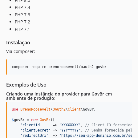
PHP 8.0
PHP 7.4
PHP 7.3
PHP 7.2
PHP 7.1
Instalação
Via composer:
composer require brenoroosevelt/oauth2-govbr 
Exemplos de Uso
Criando uma instância do provider para GovBr em
ambiente de produção:
use
BrenoRoosevelt
\
OAuth2
\
Client
\
GovBr
;

$
govBr
 = 
new
GovBr
([

'
clientId
'
     => 
'
XXXXXXXX
'
, 
// Client ID fornecido p
'
clientSecret
'
 => 
'
YYYYYYYY
'
, 
// Senha fornecida pelo 
'
redirectUri
'
  => 
"
https://seu-app-dominio.com.br/seu-