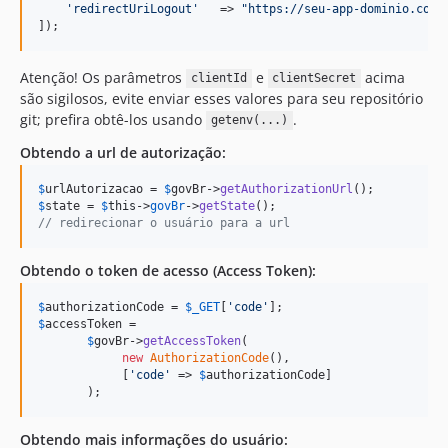
'
redirectUriLogout
'
   => 
"
https://seu-app-dominio.com.
]);
Atenção! Os parâmetros
e
acima
clientId
clientSecret
são sigilosos, evite enviar esses valores para seu repositório
git; prefira obtê-los usando
.
getenv(...)
Obtendo a url de autorização:
$
urlAutorizacao
 = 
$
govBr
->
getAuthorizationUrl
$
state
 = 
$
this
->
govBr
->
getState
// redirecionar o usuário para a url 
Obtendo o token de acesso (Access Token):
$
authorizationCode
 = 
$
_GET
[
'
code
'
$
accessToken
 = 

$
govBr
->
getAccessToken
(

new
AuthorizationCode
(), 

            [
'
code
'
 => 
$
authorizationCode
]

       );
Obtendo mais informações do usuário: