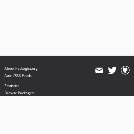
About Packagist.org
Atom/RSS Feeds
Statistics
Browse Packages
API
Mirrors
Status
Dashboard