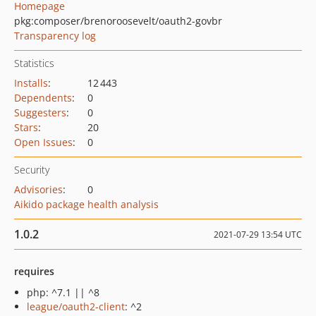
Homepage
pkg:composer/brenoroosevelt/oauth2-govbr
Transparency log
Statistics
Installs
:
12 443
Dependents
:
0
Suggesters
:
0
Stars
:
20
Open Issues
:
0
Security
Advisories
:
0
Aikido package health analysis
1.0.2
2021-07-29 13:54 UTC
requires
php: ^7.1 || ^8
league/oauth2-client
: ^2