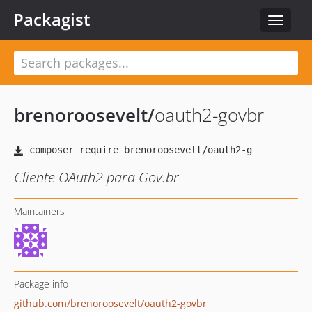
Packagist
Toggle
navigat
brenoroosevelt
/
oauth2-govbr
Cliente OAuth2 para Gov.br
Maintainers
Package info
github.com/brenoroosevelt/oauth2-govbr