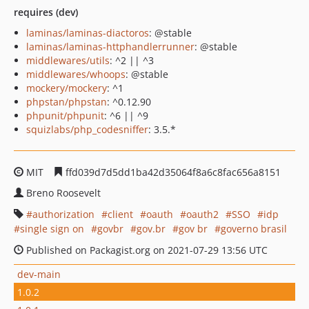
requires (dev)
laminas/laminas-diactoros
: @stable
laminas/laminas-httphandlerrunner
: @stable
middlewares/utils
: ^2 || ^3
middlewares/whoops
: @stable
mockery/mockery
: ^1
phpstan/phpstan
: ^0.12.90
phpunit/phpunit
: ^6 || ^9
squizlabs/php_codesniffer
: 3.5.*
MIT
ffd039d7d5dd1ba42d35064f8a6c8fac656a8151
Breno Roosevelt
authorization
client
oauth
oauth2
SSO
idp
single sign on
govbr
gov.br
gov br
governo brasil
Published on Packagist.org on 2021-07-29 13:56 UTC
dev-main
1.0.2