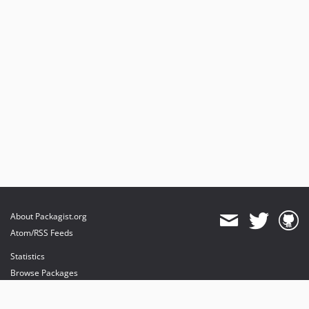
About Packagist.org
Atom/RSS Feeds
Statistics
Browse Packages
API