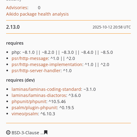
Advisories
:
0
Aikido package health analysis
2.13.0
2025-10-12 20:58 UTC
requires
php: ~8.1.0 || ~8.2.0 || ~8.3.0 || ~8.4.0 || ~8.5.0
psr/http-message
: ^1.0 || ^2.0
psr/http-message-implementation
: ^1.0 || ^2.0
psr/http-server-handler
: ^1.0
requires (dev)
laminas/laminas-coding-standard
: ~3.1.0
laminas/laminas-diactoros
: ^3.6.0
phpunit/phpunit
: ^10.5.46
psalm/plugin-phpunit
: ^0.19.5
vimeo/psalm
: ^6.10.3
BSD-3-Clause
181eaeeb838ad3d80fbbcfb0657a46bc212