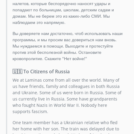
налетов, которые беспорядочно наносят удары и
1.5.0
попадают по больницам, школам, детским садам и
1.4.x-dev
домам. Мы не берем это из каких-либо СМИ. Мы
1.4.0
наблюдаем это напрямую.
1.3.x-dev
Вы доверяете нам достаточно, чтоб использовать наши
1.3.0
программы, и мы просим вас довериться нам вновь.
1.2.x-dev
Мы нуждаемся в помощи. Выходите и протестуйте
1.2.0
против этой бесполезной войны. Остановите
кровопролитие. Скажите "Нет войне!"
1.1.0
1.0.2
🇺🇸 To Citizens of Russia
1.0.1
We at Laminas come from all over the world. Many of
1.0.0
us have friends, family and colleagues in both Russia
and Ukraine. Some of us were born in Russia. Some of
us currently live in Russia. Some have grandparents
who fought Nazis in World War II. Nobody here
supports fascism.
One team member has a Ukrainian relative who fled
her home with her son. The train was delayed due to