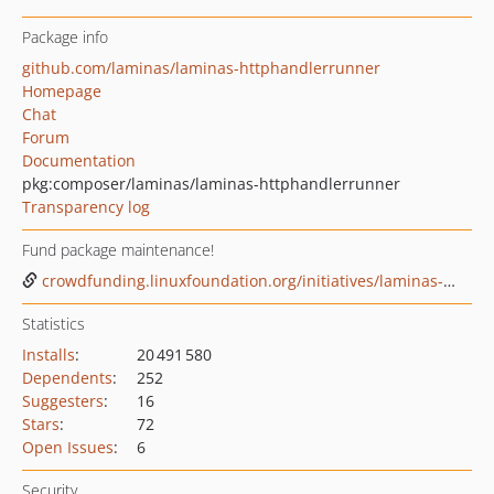
Package info
github.com/laminas/laminas-httphandlerrunner
Homepage
Chat
Forum
Documentation
pkg:composer/laminas/laminas-httphandlerrunner
Transparency log
Fund package maintenance!
crowdfunding.linuxfoundation.org/initiatives/laminas-project
Statistics
Installs
:
20 491 580
Dependents
:
252
Suggesters
:
16
Stars
:
72
Open Issues
:
6
Security