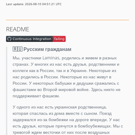
Last update: 2026-08-10 04:51:21 UTC
2.6.x-dev
2.6.1
2.6.0
README
2.5.x-dev
2.5.0
2.4.x-dev
🇷🇺 Русским гражданам
2.4.0
Мы, участники Laminas, родились и живем в разных
2.3.x-dev
странах. У многих из нас есть друзья, родственники и
2.3.0
коллеги как в России, так и в Украине. Некоторые из
нас родились в России. Некоторые из нас живут в
2.2.x-dev
России. У некоторых бабушки и дедушки сражались с
2.2.0
фашистами во Второй мировой войне. Здесь никто не
2.1.x-dev
поддерживает фашизм.
2.1.0
У одного из нас есть украинская родственница,
2.0.x-dev
которая спаслась из дома вместе с сыном. Поезд
2.0.1
задержался из-за бомбежки на дороге впереди. У нас
2.0.0
есть друзья, которые прячутся в бомбоубежищах. Мы с
тревогой ждем весточки от них после воздушных
1.5.x-dev