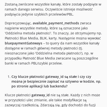
Zostaną zwrócone wszystkie kanały, które zostały podpięte w
ramach danego serwisu. Oczywiście istnieje możliwość
podpięcia jedynie szybkich przelewów/PBL.
Doprecyzowując,
available_payment_methods
zwraca
najpierw wszystkie metody, które są oznaczone jako
'Oddzielna metoda płatności'. To znaczy, że otrzymujemy np.
Płatności Blue Media, BLIK, karty. Następnie można wywołać
bluepaymentGateways
– to query da nam wszystkie kanały
dostępne w ramach głównej metody płatności (tj.
nieoznaczone jako 'Oddzielna metoda płatności'), np. w
przypadku Płatność Blue Media zwracane są poszczególne
banki w ramach PBL/szybki przelew.
Czy klucze płatności gateway_id są stałe i czy czy
można je bezpiecznie zapisać na sztywno w kodzie, np.
po stronie aplikacji lub backendu?
Klucze płatności
gateway_id
nie są stałe. Każdy z nich może
w przyszłości ulec zmianie, ale takie modyfikacje są
zazwyczaj rzadkością. Zdarzają się, gdy dochodzi do fuzji