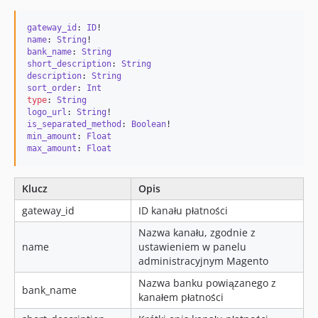
gateway_id
: 
ID
name
: 
String
bank_name
: 
String
short_description
: 
String
description
: 
String
sort_order
: 
Int
type
: 
String
logo_url
: 
String
is_separated_method
: 
Boolean
min_amount
: 
Float
max_amount
: 
Float
Klucz
Opis
gateway_id
ID kanału płatności
Nazwa kanału, zgodnie z
name
ustawieniem w panelu
administracyjnym Magento
Nazwa banku powiązanego z
bank_name
kanałem płatności