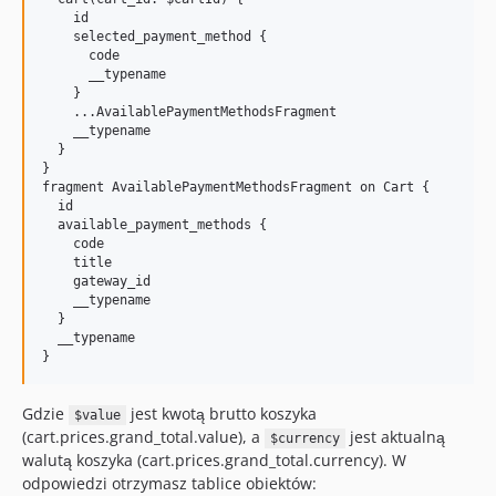
    id

    selected_payment_method {

      code

      __typename

    }

    ...AvailablePaymentMethodsFragment

    __typename

  }

}

fragment AvailablePaymentMethodsFragment on Cart {

  id

  available_payment_methods {

    code

    title

    gateway_id

    __typename

  }

  __typename

Gdzie
jest kwotą brutto koszyka
$value
(cart.prices.grand_total.value), a
jest aktualną
$currency
walutą koszyka (cart.prices.grand_total.currency). W
odpowiedzi otrzymasz tablice obiektów: