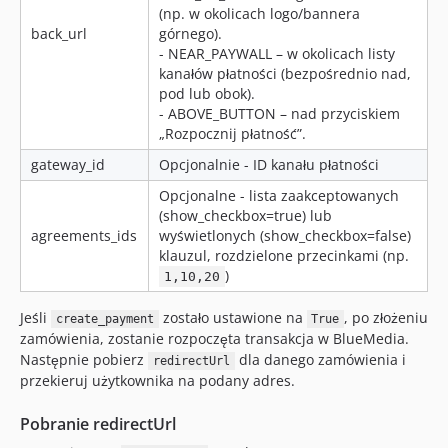
(np. w okolicach logo/bannera
back_url
górnego).
- NEAR_PAYWALL – w okolicach listy
kanałów płatności (bezpośrednio nad,
pod lub obok).
- ABOVE_BUTTON – nad przyciskiem
„Rozpocznij płatność”.
gateway_id
Opcjonalnie - ID kanału płatności
Opcjonalne - lista zaakceptowanych
(show_checkbox=true) lub
agreements_ids
wyświetlonych (show_checkbox=false)
klauzul, rozdzielone przecinkami (np.
)
1,10,20
Jeśli
zostało ustawione na
, po złożeniu
create_payment
True
zamówienia, zostanie rozpoczęta transakcja w BlueMedia.
Następnie pobierz
dla danego zamówienia i
redirectUrl
przekieruj użytkownika na podany adres.
Pobranie redirectUrl