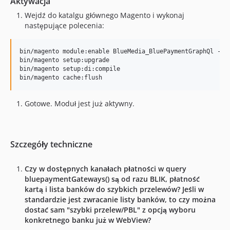
Aktywacja
Wejdź do katalgu głównego Magento i wykonaj
następujące polecenia:
bin/magento module:enable BlueMedia_BluePaymentGraphQl --cl
bin/magento setup:upgrade

bin/magento setup:di:compile

bin/magento cache:flush
Gotowe. Moduł jest już aktywny.
Szczegóły techniczne
Czy w dostępnych kanałach płatności w query
bluepaymentGateways() są od razu BLIK, płatność
kartą i lista banków do szybkich przelewów? Jeśli w
standardzie jest zwracanie listy banków, to czy można
dostać sam "szybki przelew/PBL" z opcją wyboru
konkretnego banku już w WebView?