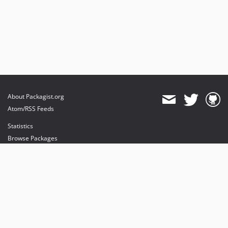
About Packagist.org
Atom/RSS Feeds
Statistics
Browse Packages
API
Mirrors
Status
Dashboard
provides maintenance and hosting