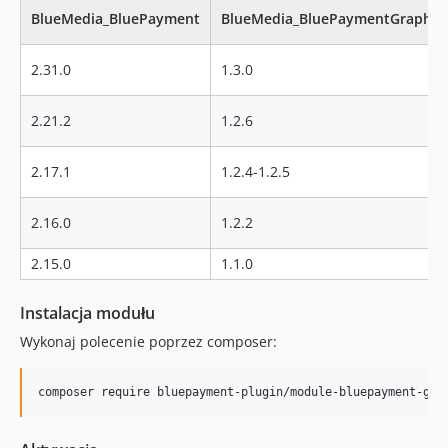
BlueMedia_BluePayment
BlueMedia_BluePaymentGraphQl
2.31.0
1.3.0
2.21.2
1.2.6
2.17.1
1.2.4-1.2.5
2.16.0
1.2.2
2.15.0
1.1.0
Instalacja modułu
Wykonaj polecenie poprzez composer:
composer require bluepayment-plugin/module-bluepayment-gra