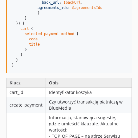
back_url
: 
$backUrl
,

agreements_ids
: 
$agreementsIds
            }

      }

  }) {

cart
 {

selected_payment_method
 {

code
title
      }

    }

  }

} 
Klucz
Opis
cart_id
Identyfikator koszyka
Czy utworzyć transakcję płatniczą w
create_payment
BlueMedia
Informacja, stanowiąca sugestię,
gdzie umieścić klauzule. Aktualne
wartości:
- TOP_OF_PAGE – na górze Serwisu