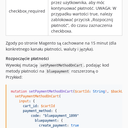
przez użytkownika, aby móc
kontynuować płatność. UWAGA: W
checkbox_required
przypadku wartości true, należy
zablokować przycisk „Rozpocznij
płatność”, do czasu zaznaczenia
checkboxa.
Zgody po stronie Magento są cachowane na 15 minut (dla
konkretnego kanału płatności, waluty i języka).
Rozpoczęcie płatności
Wywołaj mutację
, podając kod
setPymentMethodOnCart
metody płatności na
rozszerzoną o
bluepayment
Przykład:
mutation
setPaymentMethodOnCart
(
$cartId
: 
String
!
, 
$backUrl
setPaymentMethodOnCart
(

input
: {

cart_id
: 
$cartId
payment_method
: {

code
: 
"
bluepayment_1899
"
bluepayment
: {

create_payment
: 
true