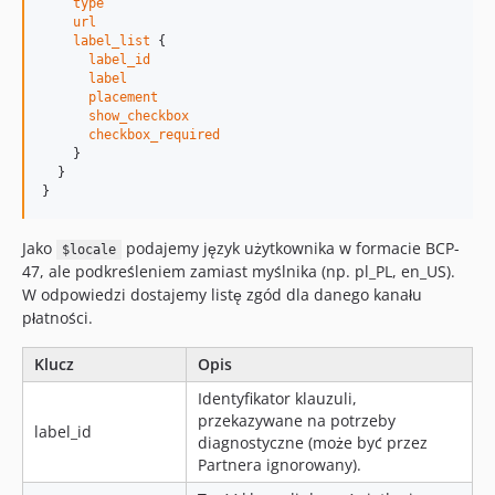
type
url
label_list
 {

label_id
label
placement
show_checkbox
checkbox_required
    }

  }

}
Jako
podajemy język użytkownika w formacie BCP-
$locale
47, ale podkreśleniem zamiast myślnika (np. pl_PL, en_US).
W odpowiedzi dostajemy listę zgód dla danego kanału
płatności.
Klucz
Opis
Identyfikator klauzuli,
przekazywane na potrzeby
label_id
diagnostyczne (może być przez
Partnera ignorowany).