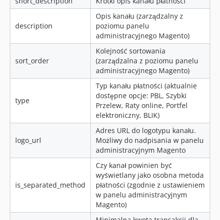
short_description
Krótki opis kanału płatności
Opis kanału (zarządzalny z
description
poziomu panelu
administracyjnego Magento)
Kolejność sortowania
sort_order
(zarządzalna z poziomu panelu
administracyjnego Magento)
Typ kanału płatności (aktualnie
dostępne opcje: PBL, Szybki
type
Przelew, Raty online, Portfel
elektroniczny, BLIK)
Adres URL do logotypu kanału.
logo_url
Możliwy do nadpisania w panelu
administracyjnym Magento
Czy kanał powinien być
wyświetlany jako osobna metoda
is_separated_method
płatności (zgodnie z ustawieniem
w panelu administracyjnym
Magento)
Minimalna kwota transakcji dla