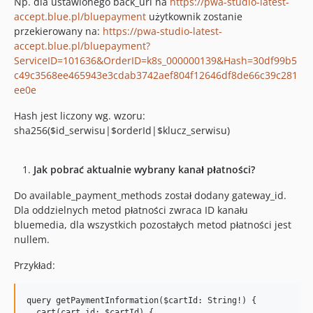
Np. dla ustawionego back_url na
https://pwa-studio-latest-
accept.blue.pl/bluepayment
użytkownik zostanie
przekierowany na:
https://pwa-studio-latest-
accept.blue.pl/bluepayment?
ServiceID=101636&OrderID=k8s_000000139&Hash=30df99b5
c49c3568ee465943e3cdab3742aef804f12646df8de66c39c281
ee0e
Hash jest liczony wg. wzoru:
sha256($id_serwisu|$orderId|$klucz_serwisu)
Jak pobrać aktualnie wybrany kanał płatności?
Do available_payment_methods został dodany gateway_id.
Dla oddzielnych metod płatności zwraca ID kanału
bluemedia, dla wszystkich pozostałych metod płatności jest
nullem.
Przykład:
query getPaymentInformation($cartId: String!) {

  cart(cart_id: $cartId) {
