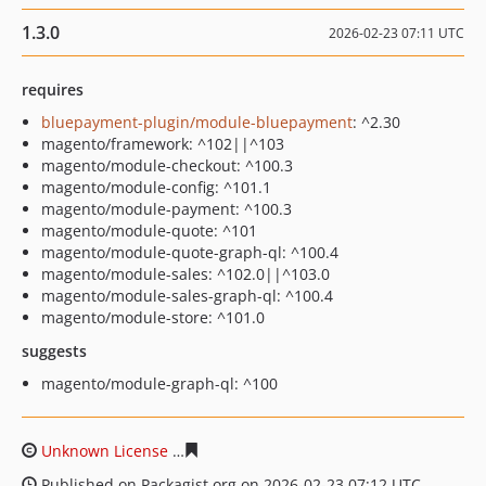
1.3.0
2026-02-23 07:11 UTC
requires
bluepayment-plugin/module-bluepayment
: ^2.30
magento/framework: ^102||^103
magento/module-checkout: ^100.3
magento/module-config: ^101.1
magento/module-payment: ^100.3
magento/module-quote: ^101
magento/module-quote-graph-ql: ^100.4
magento/module-sales: ^102.0||^103.0
magento/module-sales-graph-ql: ^100.4
magento/module-store: ^101.0
suggests
magento/module-graph-ql: ^100
Unknown License
d733f95620d4865d621a72d00e155a10
Published on Packagist.org on 2026-02-23 07:12 UTC