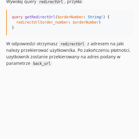
Wywołaj query
, przykła:
redirectUrl
query
getRedirectUrl
(
$orderNumber
: 
String
!
) {

redirectUrl
(
order_number
: 
$orderNumber
)

}
W odpowiedzi otrzymasz
z adresem na jaki
redirectUrl
należy przekierować użytkownika. Po zakończeniu płatności,
użytkownik zostanie przekierowany na adres podany w
parametrze
back_url