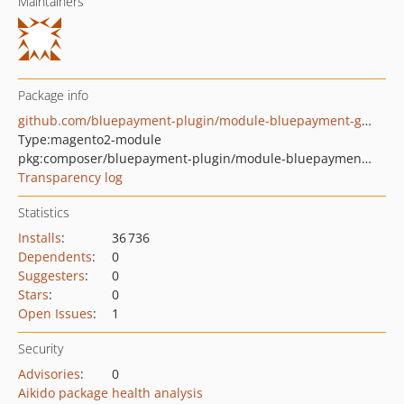
Maintainers
Package info
github.com/bluepayment-plugin/module-bluepayment-graphql
Type:
magento2-module
pkg:composer/bluepayment-plugin/module-bluepayment-graphql
Transparency log
Statistics
Installs
:
36 736
Dependents
:
0
Suggesters
:
0
Stars
:
0
Open Issues
:
1
Security
Advisories
:
0
Aikido package health analysis