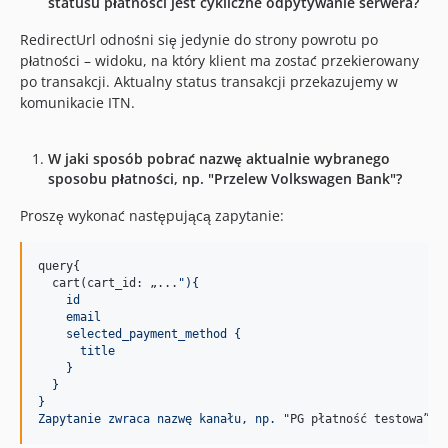
statusu płatności jest cykliczne odpytywanie serwera?
RedirectUrl odnośni się jedynie do strony powrotu po
płatności – widoku, na który klient ma zostać przekierowany
po transakcji. Aktualny status transakcji przekazujemy w
komunikacie ITN.
W jaki sposób pobrać nazwę aktualnie wybranego
sposobu płatności, np. "Przelew Volkswagen Bank"?
Proszę wykonać następującą zapytanie:
query{

  cart(cart_id: „...
"
){
    id
    email
    selected_payment_method {
      title
    }
  }
}
Zapytanie zwraca nazwę kanału, np. 
"
PG płatność testowa”.