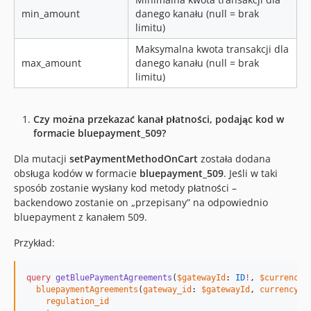
min_amount
danego kanału (null = brak
limitu)
Maksymalna kwota transakcji dla
max_amount
danego kanału (null = brak
limitu)
Czy można przekazać kanał płatności, podając kod w
formacie bluepayment_509?
Dla mutacji
setPaymentMethodOnCart
została dodana
obsługa kodów w formacie
bluepayment_509
. Jeśli w taki
sposób zostanie wysłany kod metody płatności –
backendowo zostanie on „przepisany” na odpowiednio
bluepayment z kanałem 509.
Przykład:
query
getBluePaymentAgreements
(
$gatewayId
: 
ID
!
, 
$currency
:
bluepaymentAgreements
(
gateway_id
: 
$gatewayId
, 
currency
: 
regulation_id