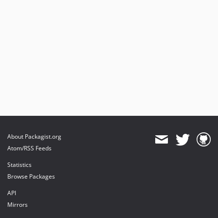
About Packagist.org
Atom/RSS Feeds
Statistics
Browse Packages
API
Mirrors