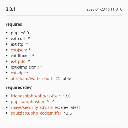
3.3.1
2023-04-23 16:11 UTC
requires
php: ^8.0
ext-curl: *
ext-ftp: *
ext-json
: *
ext-libxml: *
ext-pdo
: *
ext-simplexml: *
ext-zip
: *
abraham/twitteroauth
: @stable
requires (dev)
friendsofphp/php-cs-fixer
: ^3.0
phpstan/phpstan
: ^1.9
roave/security-advisories
: dev-latest
squizlabs/php_codesniffer
: ^3.6