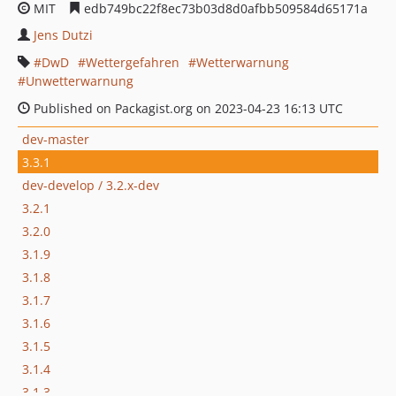
MIT
edb749bc22f8ec73b03d8d0afbb509584d65171a
Jens Dutzi
DwD
Wettergefahren
Wetterwarnung
Unwetterwarnung
Published on Packagist.org on 2023-04-23 16:13 UTC
dev-master
3.3.1
dev-develop / 3.2.x-dev
3.2.1
3.2.0
3.1.9
3.1.8
3.1.7
3.1.6
3.1.5
3.1.4
3.1.3