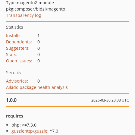
Type:
magento2-module
pkg:composer/bidzi/magento
Transparency log
Statistics
Installs
:
1
Dependents
:
0
Suggesters
:
0
Stars
:
0
Open Issues
:
0
Security
Advisories
:
0
Aikido package health analysis
1.0.0
2026-03-30 20:08 UTC
requires
php: >=7.3.0
guzzlehttp/guzzle
: ^7.0