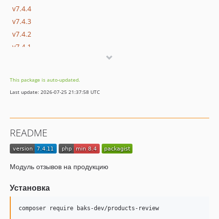
v7.4.4
v7.4.3
v7.4.2
v7.4.1
v7.4.0
v7.3.15
This package is auto-updated.
v7.3.14
Last update: 2026-07-25 21:37:58 UTC
v7.3.13
v7.3.12
v7.3.11
README
v7.3.10
v7.3.9
v7.3.8
Модуль отзывов на продукцию
v7.3.7
v7.3.6
Установка
v7.3.5
composer require baks-dev/products-review
v7.3.3