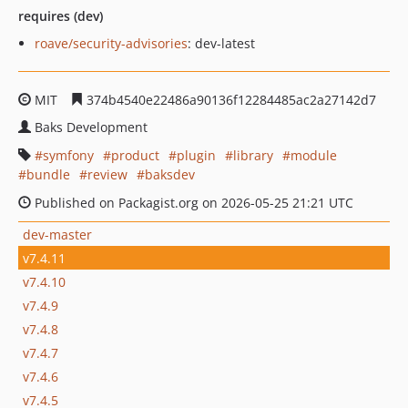
requires (dev)
roave/security-advisories
: dev-latest
MIT
374b4540e22486a90136f12284485ac2a27142d7
Baks Development
symfony
product
plugin
library
module
bundle
review
baksdev
Published on Packagist.org on 2026-05-25 21:21 UTC
dev-master
v7.4.11
v7.4.10
v7.4.9
v7.4.8
v7.4.7
v7.4.6
v7.4.5