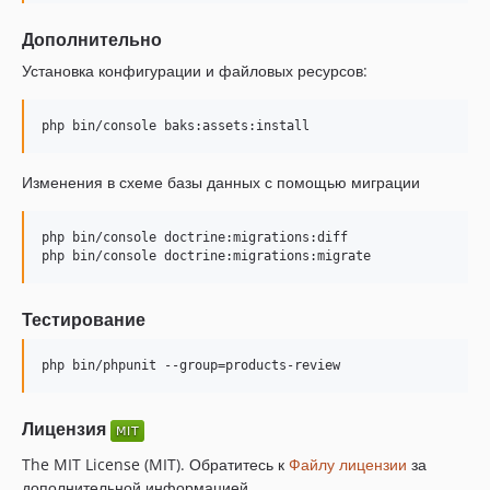
v7.3.2
Дополнительно
v7.3.1
v7.3.0
Установка конфигурации и файловых ресурсов:
v7.2.0
php bin/console baks:assets:install
Изменения в схеме базы данных с помощью миграции
php bin/console doctrine:migrations:diff

php bin/console doctrine:migrations:migrate
Тестирование
php bin/phpunit --group=products-review
Лицензия
The MIT License (MIT). Обратитесь к
Файлу лицензии
за
дополнительной информацией.