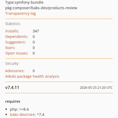
Type:
symfony-bundle
pkg:composer/baks-dev/products-review
Transparency log
Statistics
Installs
:
347
Dependents
:
0
Suggesters
:
0
Stars
:
0
Open Issues
:
0
Security
Advisories
:
0
Aikido package health analysis
v7.4.11
2026-05-25 21:20 UTC
requires
php: >=8.4
baks-dev/core
: ^7.4