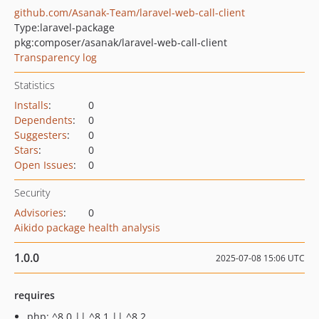
github.com/Asanak-Team/laravel-web-call-client
Type:
laravel-package
pkg:composer/asanak/laravel-web-call-client
Transparency log
Statistics
Installs
:
0
Dependents
:
0
Suggesters
:
0
Stars
:
0
Open Issues
:
0
Security
Advisories
:
0
Aikido package health analysis
1.0.0
2025-07-08 15:06 UTC
requires
php: ^8.0 || ^8.1 || ^8.2