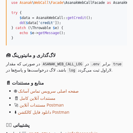
use
Asanak
\
WebCall
\
Facade
\
AsanakWebCallFacade
as
AsanakWeb
try
 {

$
data
 = AsanakWebCall::
getCredit
();

dd
(
$
data
[
'
credit
'
]);

} 
catch
 (
\
Throwable
$
e
) {

echo
$
e
->
getMessage
();

}
🧰 لاگ‌گذاری و مانیتورینگ
برابر
در
در صورتی که مقدار
ASANAK_WEB_CALL_LOG
.env
true
لاراول ثبت می‌گردد.
باشد، لاگ درخواست‌ها و پاسخ‌ها در
log
📄 منابع و مستندات
🌐
صفحه اصلی سرویس تماس آسا‌نک
🧾
مستندات آنلاین کامل
🚀
مستندات آنلاین Postman
⬇️
دانلود فایل کالکشن Postman
🙋‍♂️ پشتیبانی