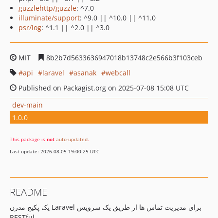
guzzlehttp/guzzle
: ^7.0
illuminate/support
: ^9.0 || ^10.0 || ^11.0
psr/log
: ^1.1 || ^2.0 || ^3.0
MIT
8b2b7d5633636947018b13748c2e566b3f103ceb
api
laravel
asanak
webcall
Published on Packagist.org on 2025-07-08 15:08 UTC
dev-main
1.0.0
This package is
not
auto-updated
.
Last update: 2026-08-05 19:00:25 UTC
README
یک پکیج مدرن Laravel برای مدیریت تماس ها از طریق یک سرویس
RESTful.