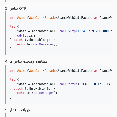
3. تماس OTP
use
Asanak
\
WebCall
\
Facade
\
AsanakWebCallFacade
as
AsanakWeb
try
 {

$
data
 = AsanakWebCall::
callByOtp
(
1234
, 
'
09120000000
'
);

dd
(
$
data
);

} 
catch
 (
\
Throwable
$
e
) {

echo
$
e
->
getMessage
();

}
4. مشاهده وضعیت تماس ها
use
Asanak
\
WebCall
\
Facade
\
AsanakWebCallFacade
as
AsanakWeb
try
 {

$
data
 = AsanakWebCall::
callStatus
([
'
CALL_ID_1
'
, 
'
CALL_
} 
catch
 (
\
Throwable
$
e
) {

echo
$
e
->
getMessage
();

}
5. دریافت اعتبار