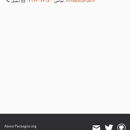
۰۲١۶۴۰۶۳۱۸۰
📞 تماس:
📨 ایمیل:
info@asanak.ir
About Packagist.org