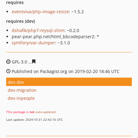
requires
eventviva/php-image-resize
: ~1.5.2
requires (dev)
dshafik/php7-mysql-shim
: ~0.2.0
pear-pear.php.net/html_bbcodeparser2: *
symfony/var-dumper
: ~3.1.0
GPL-3.0
b9fb39f43a78409890a7de96426c1f6c49d5c323
Published on Packagist.org on 2019-02-20 18:46 UTC
dev-dev
dev-migration
dev-inpeople
This package is
not
auto-updated
.
Last update: 2024-10-31 22:42:16 UTC