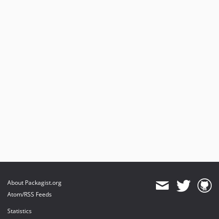
About Packagist.org
Atom/RSS Feeds
Statistics