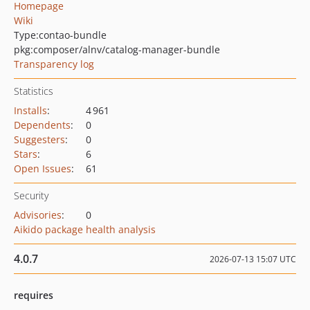
Homepage
Wiki
Type:
contao-bundle
pkg:composer/alnv/catalog-manager-bundle
Transparency log
Statistics
Installs
:
4 961
Dependents
:
0
Suggesters
:
0
Stars
:
6
Open Issues
:
61
Security
Advisories
:
0
Aikido package health analysis
4.0.7
2026-07-13 15:07 UTC
requires