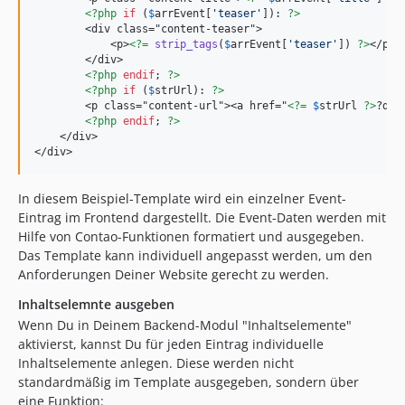
<?php
if
 (
$
arrEvent
[
'
teaser
'
]): 
?>
        <div class="content-teaser">

            <p>
<?=
strip_tags
(
$
arrEvent
[
'
teaser
'
]) 
?>
</p>

        </div>

<?php
endif
; 
?>
<?php
if
 (
$
strUrl
): 
?>
        <p class="content-url"><a href="
<?=
$
strUrl
?>
?dat
<?php
endif
; 
?>
    </div>

</div>
In diesem Beispiel-Template wird ein einzelner Event-
Eintrag im Frontend dargestellt. Die Event-Daten werden mit
Hilfe von Contao-Funktionen formatiert und ausgegeben.
Das Template kann individuell angepasst werden, um den
Anforderungen Deiner Website gerecht zu werden.
Inhaltselemnte ausgeben
Wenn Du in Deinem Backend-Modul "Inhaltselemente"
aktivierst, kannst Du für jeden Eintrag individuelle
Inhaltselemente anlegen. Diese werden nicht
standardmäßig im Template ausgegeben, sondern über
eine Funktion: