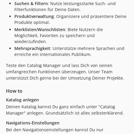
3.4.1
Suchen & Filtern
: Nutze leistungsstarke Such- und
3.4.0
Filterfunktionen für Deine Daten.
Produktverwaltung
: Organisiere und präsentiere Deine
3.3.0
Produkte optimal.
3.2.5
Merklisten/Wunschlisten
: Biete Nutzern die
3.2.4
Möglichkeit, Favoriten zu speichern und
3.2.3
wiederzufinden.
3.2.2
Mehrsprachigkeit
: Unterstütze mehrere Sprachen und
erreiche ein internationales Publikum.
3.2.1
3.2.0
Teste den Catalog Manager und lass Dich von seinen
3.1.4
umfangreichen Funktionen überzeugen. Unser Team
unterstützt Dich gerne bei der Umsetzung Deiner Projekte.
3.1.3
3.1.2
How to
3.1.1
Katalog anlegen
3.1.0
Deinen Katalog kannst Du ganz einfach unter "Catalog
3.0.19
Manager" anlegen. Grundsätzlich ist alles selbsterklärend.
3.0.18
Navigations-Einstellungen
3.0.17
Bei den Navigationseinstellungen kannst Du nur
3.0.16