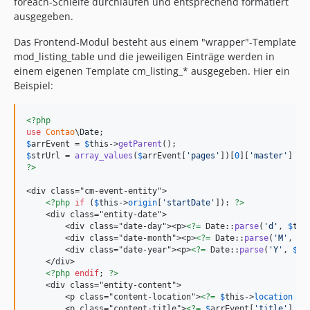
foreach-Schleife durchlaufen und entsprechend formatiert
ausgegeben.
Das Frontend-Modul besteht aus einem "wrapper"-Template
mod_listing_table und die jeweiligen Einträge werden in
einem eigenen Template cm_listing_* ausgegeben. Hier ein
Beispiel:
<?php
use
Contao
\
Date
$
arrEvent
 = 
$
this
->
getParent
$
strUrl
 = 
array_values
(
$
arrEvent
[
'
pages
'
])[
0
][
'
master
'
] ??
?>
<div class="cm-event-entity">

<?php
if
 (
$
this
->
origin
[
'
startDate
'
]): 
?>
    <div class="entity-date">

        <div class="date-day"><p>
<?=
 Date::
parse
(
'
d
'
, 
$
thi
        <div class="date-month"><p>
<?=
 Date::
parse
(
'
M
'
, 
$
t
        <div class="date-year"><p>
<?=
 Date::
parse
(
'
Y
'
, 
$
th
    </div>

<?php
endif
; 
?>
    <div class="entity-content">

        <p class="content-location">
<?=
$
this
->
location
?>
        <p class="content-title">
<?=
$
arrEvent
[
'
title
'
] 
?>