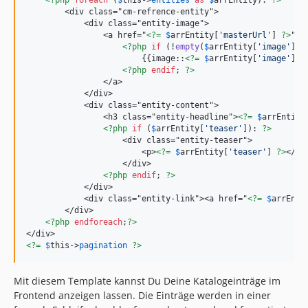
<?php
foreach
 (
$
this
->
entities
as
$
arrEntity
): 
?>
        <div class="cm-refrence-entity">

            <div class="entity-image">

                <a href="
<?=
$
arrEntity
[
'
masterUrl
'
] 
?>
">

<?php
if
 (!
empty
(
$
arrEntity
[
'
image
'
]))
                        {{image::
<?=
$
arrEntity
[
'
image
'
][
0
<?php
endif
; 
?>
                </a>

            </div>

            <div class="entity-content">

                <h3 class="entity-headline">
<?=
$
arrEntity
<?php
if
 (
$
arrEntity
[
'
teaser
'
]): 
?>
                    <div class="entity-teaser">

                        <p>
<?=
$
arrEntity
[
'
teaser
'
] 
?>
</p>

                    </div>

<?php
endif
; 
?>
            </div>

            <div class="entity-link"><a href="
<?=
$
arrEnti
        </div>

<?php
endforeach
;
?>
<?=
$
this
->
pagination
?>
Mit diesem Template kannst Du Deine Katalogeinträge im
Frontend anzeigen lassen. Die Einträge werden in einer