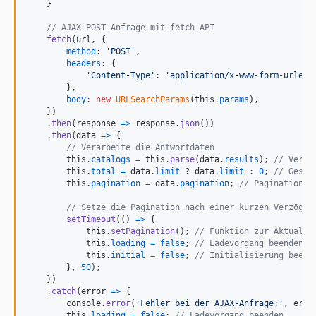
}
// AJAX-POST-Anfrage mit fetch API
fetch
(
url
,
{
method
: 
'POST'
,
headers
: 
{
'Content-Type'
: 
'application/x-www-form-urlenc
}
,
body
: 
new
URLSearchParams
(
this
.
params
)
,
}
)
.
then
(
response
=>
response
.
json
(
)
)
.
then
(
data
=>
{
// Verarbeite die Antwortdaten
this
.
catalogs
=
this
.
parse
(
data
.
results
)
;
// Verar
this
.
total
=
data
.
limit
 ? 
data
.
limit
 : 
0
;
// Gesam
this
.
pagination
=
data
.
pagination
;
// Pagination-D
// Setze die Pagination nach einer kurzen Verzöger
setTimeout
(
(
)
=>
{
this
.
setPagination
(
)
;
// Funktion zur Aktualis
this
.
loading
=
false
;
// Ladevorgang beenden
this
.
initial
=
false
;
// Initialisierung beend
}
,
50
)
;
}
)
.
catch
(
error
=>
{
console
.
error
(
'Fehler bei der AJAX-Anfrage:'
,
erro
this
.
loading
=
false
;
// Ladevorgang beenden