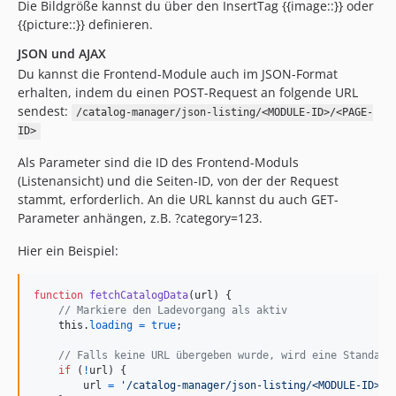
Die Bildgröße kannst du über den InsertTag {{image::}} oder
{{picture::}} definieren.
JSON und AJAX
Du kannst die Frontend-Module auch im JSON-Format
erhalten, indem du einen POST-Request an folgende URL
sendest:
/catalog-manager/json-listing/<MODULE-ID>/<PAGE-
ID>
Als Parameter sind die ID des Frontend-Moduls
(Listenansicht) und die Seiten-ID, von der der Request
stammt, erforderlich. An die URL kannst du auch GET-
Parameter anhängen, z.B. ?category=123.
Hier ein Beispiel:
function
fetchCatalogData
(
url
)
{
// Markiere den Ladevorgang als aktiv
this
.
loading
=
true
;
// Falls keine URL übergeben wurde, wird eine Standard
if
(
!
url
)
{
url
=
'/catalog-manager/json-listing/<MODULE-ID>/<