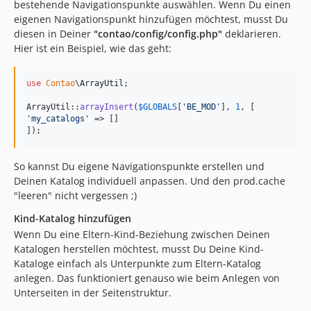
bestehende Navigationspunkte auswählen. Wenn Du einen
3.0.15
eigenen Navigationspunkt hinzufügen möchtest, musst Du
diesen in Deiner
"contao/config/config.php"
deklarieren.
3.0.14
Hier ist ein Beispiel, wie das geht:
3.0.13
3.0.12
use
Contao
\
ArrayUtil
;

3.0.11
3.0.10
ArrayUtil::
arrayInsert
(
$
GLOBALS
[
'
BE_MOD
'
], 
1
'
my_catalogs
'
 => []

3.0.9
]);
3.0.8
3.0.7
So kannst Du eigene Navigationspunkte erstellen und
3.0.6
Deinen Katalog individuell anpassen. Und den prod.cache
"leeren" nicht vergessen ;)
3.0.5
3.0.4
Kind-Katalog hinzufügen
3.0.3
Wenn Du eine Eltern-Kind-Beziehung zwischen Deinen
Katalogen herstellen möchtest, musst Du Deine Kind-
3.0.2
Kataloge einfach als Unterpunkte zum Eltern-Katalog
3.0.1
anlegen. Das funktioniert genauso wie beim Anlegen von
3.0.0
Unterseiten in der Seitenstruktur.
2.3.1