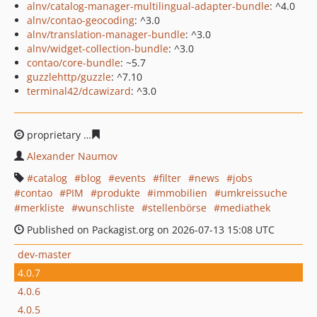
alnv/catalog-manager-multilingual-adapter-bundle
: ^4.0
alnv/contao-geocoding
: ^3.0
alnv/translation-manager-bundle
: ^3.0
alnv/widget-collection-bundle
: ^3.0
contao/core-bundle
: ~5.7
guzzlehttp/guzzle
: ^7.10
terminal42/dcawizard
: ^3.0
proprietary
aaab76f92eecd97217cec8ff3ba22265626d6fb
Alexander Naumov
catalog
blog
events
filter
news
jobs
contao
PIM
produkte
immobilien
umkreissuche
merkliste
wunschliste
stellenbörse
mediathek
Published on Packagist.org on 2026-07-13 15:08 UTC
dev-master
4.0.7
4.0.6
4.0.5