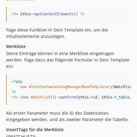
<?=
$
this
->
getContentElements
() 
?>
Füge diese Funktion in Dein Template ein, um die
Inhaltselemente anzuzeigen.
Merkliste
Deine Einträge können in eine Merkliste eingetragen
werden. Füge dazu das folgende Formular in Dein Template
ein:
<?php
use
Alnv
\
ContaoCatalogManagerBundle
\
Library
\
Watchlist
?>
<?=
 (
new
Watchlist
())->
getForm
(
$
this
->
id
, 
$
this
->
_table
, [
Als erster Parameter muss die ID des Datensatzes
eingegeben werden, und als zweiter Parameter die Tabelle.
InsertTags für die Merkliste
{{WATCHLIST}}