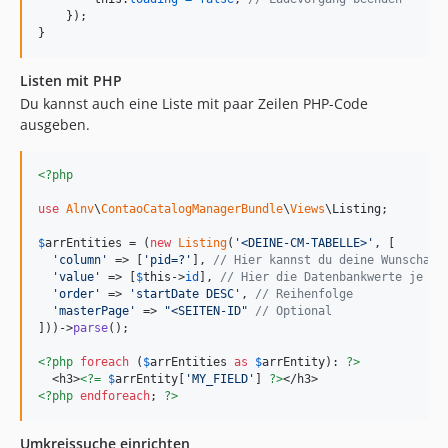
}
)
;
}
Listen mit PHP
Du kannst auch eine Liste mit paar Zeilen PHP-Code
ausgeben.
<?php
use
Alnv
\
ContaoCatalogManagerBundle
\
Views
\
Listing
;

$
arrEntities
 = (
new
Listing
(
'
<DEINE-CM-TABELLE>
'
, [

'
column
'
 => [
'
pid=?
'
], 
// Hier kannst du deine Wunschabf
'
value
'
 => [
$
this
->
id
], 
// Hier die Datenbankwerte je Ab
'
order
'
 => 
'
startDate DESC
'
, 
// Reihenfolge
'
masterPage
'
 => 
"
<SEITEN-ID
"
// Optional
]))->
parse
();

<?php
foreach
 (
$
arrEntities
as
$
arrEntity
): 
?>
  <h3>
<?=
$
arrEntity
[
'
MY_FIELD
'
] 
?>
<?php
endforeach
; 
?>
Umkreissuche einrichten