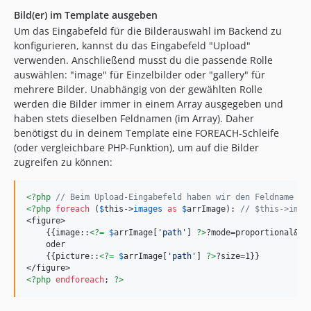
Bild(er) im Template ausgeben
Um das Eingabefeld für die Bilderauswahl im Backend zu
konfigurieren, kannst du das Eingabefeld "Upload"
verwenden. Anschließend musst du die passende Rolle
auswählen: "image" für Einzelbilder oder "gallery" für
mehrere Bilder. Unabhängig von der gewählten Rolle
werden die Bilder immer in einem Array ausgegeben und
haben stets dieselben Feldnamen (im Array). Daher
benötigst du in deinem Template eine FOREACH-Schleife
(oder vergleichbare PHP-Funktion), um auf die Bilder
zugreifen zu können:
<?php
// Beim Upload-Eingabefeld haben wir den Feldname "i
<?php
foreach
 (
$
this
->
images
as
$
arrImage
): 
// $this->imag
<figure>

    {{image::
<?=
$
arrImage
[
'
path
'
] 
?>
?mode=proportional&wid
    oder

    {{picture::
<?=
$
arrImage
[
'
path
'
] 
?>
?size=1}}

<?php
endforeach
; 
?>