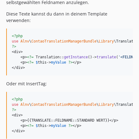
selbstgewählten Feldnamen anzulegen.
Diese Texte kannst du dann in deinem Template
verwenden:
<?php
use
Alnv
\
ContaoTranslationManagerBundle
\
Library
\
Translatio
?>
<div>

    <p>
<?=
 Translation::
getInstance
()->
translate
(
'
<FELDNAM
    <p>
<?=
$
this
->
myValue
?>
</p>

</div>
Oder mit InsertTag:
<?php
use
Alnv
\
ContaoTranslationManagerBundle
\
Library
\
Translatio
?>
<div>

    <p>{{TRANSLATE::FELDNAME::STANDARD WERT}}</p>

    <p>
<?=
$
this
->
myValue
?>
</p>

</div>