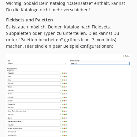
Wichtig: Sobald Dein Katalog "Datensätze" enthält, kannst
2.3.0
Du die Kataloge nicht mehr verschieben!
2.2.3
Fieldsets und Paletten
2.2.2
Es ist auch möglich, Deinen Katalog nach Fieldsets,
2.2.1
Subpaletten oder Typen zu unterteilen. Dies kannst Du
2.2
unter "Paletten bearbeiten" (grünes Icon, 3. von links)
2.1.24
machen. Hier sind ein paar Beispielkonfigurationen:
2.1.23
2.1.22
2.1.21
2.1.20
2.1.19
2.1.18
2.1.17
2.1.16
2.1.15
2.1.13
2.1.12