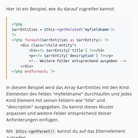
Hier ist ein Beispiel, wie du darauf zugreifen kannst:
<?php
$
arrEntities
 = 
$
this
->
getRelated
(
'
myfieldname
'
?>
<?php
foreach
(
$
arrEntities
as
$
arrEntity
): 
?>
    <div class="child-entity">

        <h3>
<?=
$
arrEntity
[
'
title
'
] 
?>
</h3>

        <p>
<?=
$
arrEntity
[
'
description
'
] 
?>
</p>

        <!-- Weitere Felder entsprechend ausgeben -->

<?php
endforeach
; 
?>
In diesem Beispiel wird das Array $arrEntities mit den Kind-
Elementen des Feldes "myfieldname" durchlaufen und jedes
Kind-Element mit seinen Feldern wie "title" und
"description" ausgegeben. Du kannst dieses Muster
anpassen und weitere Felder entsprechend deiner
Anforderungen einfügen.
Mit
kannst du auf das Elternelement
$this->getParent()
zugreifen.