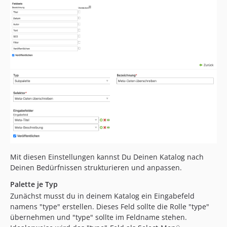
2.1.10
2.1.9
2.1.8
2.1.5
2.1.4
2.1.3
2.1.2
2.1.1
2.1.0
2.0.14
2.0.12
2.0.11
Mit diesen Einstellungen kannst Du Deinen Katalog nach
2.0.10
Deinen Bedürfnissen strukturieren und anpassen.
2.0.9
Palette je Typ
2.0.8
Zunächst musst du in deinem Katalog ein Eingabefeld
2.0.7
namens "type" erstellen. Dieses Feld sollte die Rolle "type"
2.0.6
übernehmen und "type" sollte im Feldname stehen.