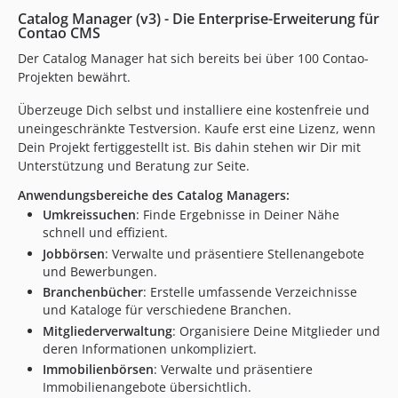
3.4.18
Catalog Manager (v3) - Die Enterprise-Erweiterung für
3.4.17
Contao CMS
3.4.16
Der Catalog Manager hat sich bereits bei über 100 Contao-
Projekten bewährt.
3.4.15
3.4.14
Überzeuge Dich selbst und installiere eine kostenfreie und
3.4.13
uneingeschränkte Testversion. Kaufe erst eine Lizenz, wenn
3.4.12
Dein Projekt fertiggestellt ist. Bis dahin stehen wir Dir mit
Unterstützung und Beratung zur Seite.
3.4.11
3.4.10
Anwendungsbereiche des Catalog Managers:
Umkreissuchen
: Finde Ergebnisse in Deiner Nähe
3.4.9
schnell und effizient.
3.4.8
Jobbörsen
: Verwalte und präsentiere Stellenangebote
3.4.7
und Bewerbungen.
3.4.6
Branchenbücher
: Erstelle umfassende Verzeichnisse
3.4.5
und Kataloge für verschiedene Branchen.
Mitgliederverwaltung
: Organisiere Deine Mitglieder und
3.4.4
deren Informationen unkompliziert.
3.4.3
Immobilienbörsen
: Verwalte und präsentiere
3.4.2
Immobilienangebote übersichtlich.