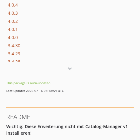
4.0.4
4.0.3
4.0.2
4.0.1
4.0.0
3.4.30
3.4.29
3.4.28
3.4.27
3.4.26
This package is auto-updated.
3.4.25
Last update: 2026-07-16 08:48:54 UTC
3.4.24
3.4.23
3.4.22
README
3.4.21
Wichtig: Diese Erweiterung nicht mit Catalog-Manager v1
3.4.20
installieren!
3.4.19