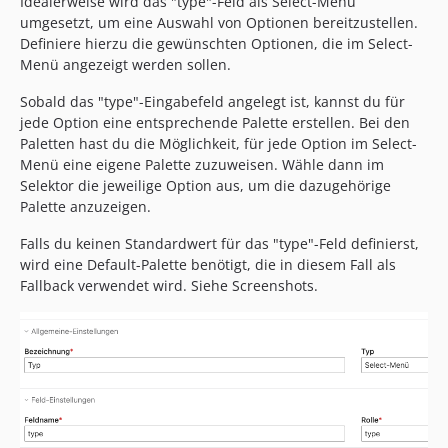
Idealerweise wird das "type"-Feld als Select-Menü
2.0.5
umgesetzt, um eine Auswahl von Optionen bereitzustellen.
2.0.4
Definiere hierzu die gewünschten Optionen, die im Select-
2.0.3
Menü angezeigt werden sollen.
2.0.2
Sobald das "type"-Eingabefeld angelegt ist, kannst du für
2.0.1
jede Option eine entsprechende Palette erstellen. Bei den
2.0.0
Paletten hast du die Möglichkeit, für jede Option im Select-
dev-contao5
Menü eine eigene Palette zuzuweisen. Wähle dann im
Selektor die jeweilige Option aus, um die dazugehörige
dev-contao513
Palette anzuzeigen.
dev-alnv-patch-1
Falls du keinen Standardwert für das "type"-Feld definierst,
wird eine Default-Palette benötigt, die in diesem Fall als
Fallback verwendet wird. Siehe Screenshots.