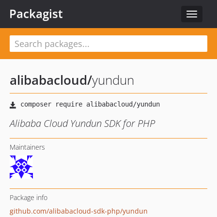
Packagist
Toggle
navigat
alibabacloud
/
yundun
Alibaba Cloud Yundun SDK for PHP
Maintainers
Package info
github.com/alibabacloud-sdk-php/yundun