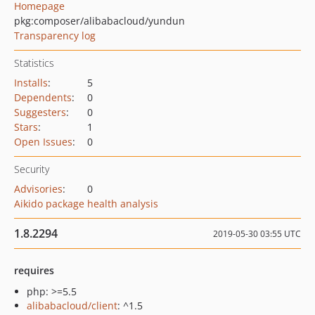
Homepage
pkg:composer/alibabacloud/yundun
Transparency log
Statistics
Installs
:
5
Dependents
:
0
Suggesters
:
0
Stars
:
1
Open Issues
:
0
Security
Advisories
:
0
Aikido package health analysis
1.8.2294
2019-05-30 03:55 UTC
requires
php: >=5.5
alibabacloud/client
: ^1.5