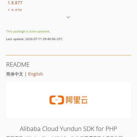
1.8.877
1.8.876
1.8.875
1.8.874
This package is auto-updated.
1.8.873
Last update: 2026-07-11 09:40:06 UTC
1.8.872
1.8.869
1.8.852
README
1.8.851
简体中文 |
English
1.8.850
1.8.849
1.8.848
1.8.847
1.8.846
1.8.845
1.8.844
Alibaba Cloud Yundun SDK for PHP
1.8.843