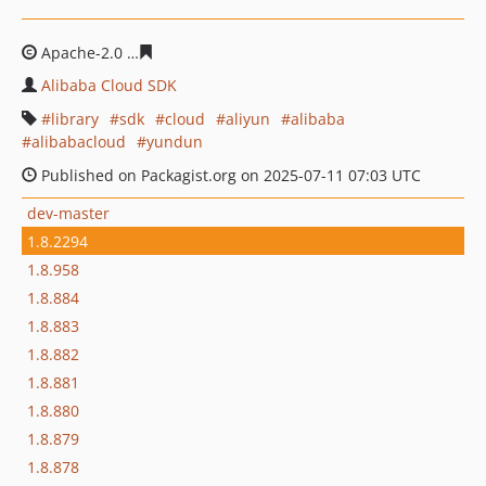
Apache-2.0
c64a10e1bc79bcf98bc95c898e842aad8cae9a
Alibaba Cloud SDK
library
sdk
cloud
aliyun
alibaba
alibabacloud
yundun
Published on Packagist.org on 2025-07-11 07:03 UTC
dev-master
1.8.2294
1.8.958
1.8.884
1.8.883
1.8.882
1.8.881
1.8.880
1.8.879
1.8.878