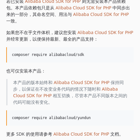
1.8.842
若已安装
Alibaba Cloud SDK for PHP
则无需安装本产品依赖
包。本产品依赖包只是从
Alibaba Cloud SDK for PHP
中同步出
1.8.841
来的一部分，其命名空间、用法与
Alibaba Cloud SDK for PHP
1.8.839
一致。
1.8.838
如果您不在乎文件体积，建议您安装
Alibaba Cloud SDK for PHP
1.8.837
并经常更新，以便保持最新、最全的产品支持：
1.8.836
1.8.835
1.8.834
1.8.833
也可仅安装本产品：
1.8.832
1.8.830
本产品的版本始终和
Alibaba Cloud SDK for PHP
保持同
步，以保证在不改变业务代码的情况下随时和
Alibaba
1.8.828
Cloud SDK for PHP
相互切换，尽管本产品不同版本之间的
1.8.826
代码可能没有变化。
1.8.825
1.8.824
1.8.823
1.8.822
更多 SDK 的使用请参考
Alibaba Cloud SDK for PHP
文档。
1.8.821