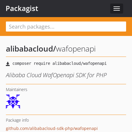
Packagist
Toggle
navigat
alibabacloud
/
wafopenapi
Alibaba Cloud WafOpenapi SDK for PHP
Maintainers
Package info
github.com/alibabacloud-sdk-php/wafopenapi