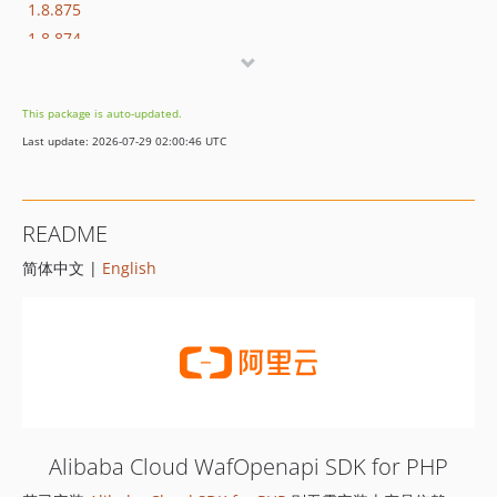
1.8.875
1.8.874
1.8.873
1.8.872
This package is auto-updated.
1.8.869
Last update: 2026-07-29 02:00:46 UTC
1.8.852
1.8.851
1.8.850
README
1.8.849
简体中文 |
English
1.8.848
1.8.847
1.8.846
1.8.845
1.8.844
1.8.843
1.8.842
Alibaba Cloud WafOpenapi SDK for PHP
1.8.841