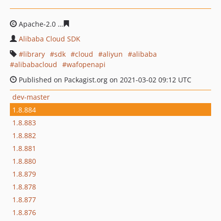
Apache-2.0
e91a51382c3f27c4af7990c53efb88c816b49ec
Alibaba Cloud SDK
library
sdk
cloud
aliyun
alibaba
alibabacloud
wafopenapi
Published on Packagist.org on 2021-03-02 09:12 UTC
dev-master
1.8.884
1.8.883
1.8.882
1.8.881
1.8.880
1.8.879
1.8.878
1.8.877
1.8.876