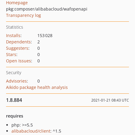
Homepage
pkg:composer/alibabacloud/wafopenapi
Transparency log
Statistics
Installs
:
153 028
Dependents
:
2
Suggesters
:
0
Stars
:
0
Open Issues
:
0
Security
Advisories
:
0
Aikido package health analysis
1.8.884
2021-01-21 08:43 UTC
requires
php: >=5.5
alibabacloud/client
: ^1.5