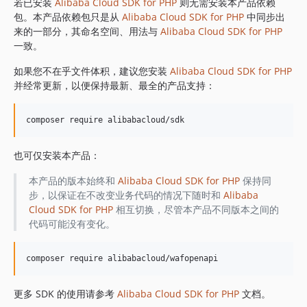
1.8.839
若已安装
Alibaba Cloud SDK for PHP
则无需安装本产品依赖
包。本产品依赖包只是从
Alibaba Cloud SDK for PHP
中同步出
1.8.838
来的一部分，其命名空间、用法与
Alibaba Cloud SDK for PHP
1.8.837
一致。
1.8.836
如果您不在乎文件体积，建议您安装
Alibaba Cloud SDK for PHP
1.8.835
并经常更新，以便保持最新、最全的产品支持：
1.8.834
1.8.833
1.8.832
1.8.830
也可仅安装本产品：
1.8.828
1.8.826
本产品的版本始终和
Alibaba Cloud SDK for PHP
保持同
步，以保证在不改变业务代码的情况下随时和
Alibaba
1.8.825
Cloud SDK for PHP
相互切换，尽管本产品不同版本之间的
1.8.824
代码可能没有变化。
1.8.823
1.8.822
1.8.821
1.8.820
更多 SDK 的使用请参考
Alibaba Cloud SDK for PHP
文档。
1.8.819