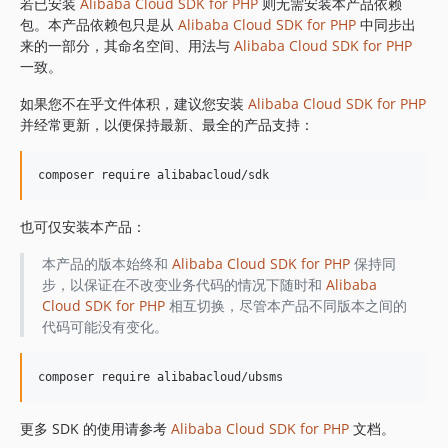
1.8.839
若已安装
Alibaba Cloud SDK for PHP
则无需安装本产品依赖
包。本产品依赖包只是从
Alibaba Cloud SDK for PHP
中同步出
1.8.838
来的一部分，其命名空间、用法与
Alibaba Cloud SDK for PHP
1.8.837
一致。
1.8.836
如果您不在乎文件体积，建议您安装
Alibaba Cloud SDK for PHP
1.8.835
并经常更新，以便保持最新、最全的产品支持：
1.8.834
1.8.833
1.8.832
1.8.830
也可仅安装本产品：
1.8.828
1.8.826
本产品的版本始终和
Alibaba Cloud SDK for PHP
保持同
步，以保证在不改变业务代码的情况下随时和
Alibaba
1.8.825
Cloud SDK for PHP
相互切换，尽管本产品不同版本之间的
1.8.824
代码可能没有变化。
1.8.823
1.8.822
1.8.821
1.8.820
更多 SDK 的使用请参考
Alibaba Cloud SDK for PHP
文档。
1.8.819