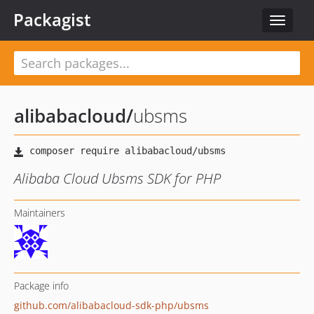
Packagist
Toggle
navigat
alibabacloud
/
ubsms
Alibaba Cloud Ubsms SDK for PHP
Maintainers
Package info
github.com/alibabacloud-sdk-php/ubsms