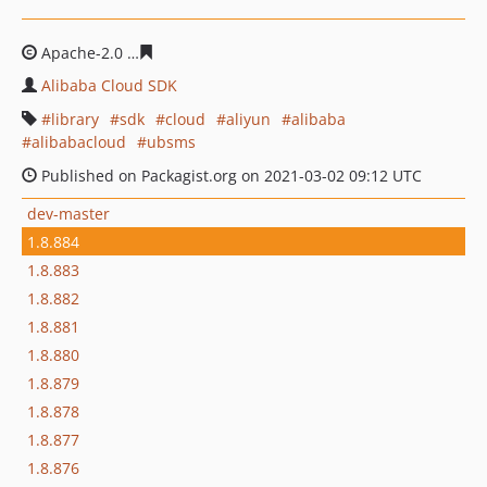
Apache-2.0
e9995c09ec38c05bc4c69b92ef067625011bf6
Alibaba Cloud SDK
library
sdk
cloud
aliyun
alibaba
alibabacloud
ubsms
Published on Packagist.org on 2021-03-02 09:12 UTC
dev-master
1.8.884
1.8.883
1.8.882
1.8.881
1.8.880
1.8.879
1.8.878
1.8.877
1.8.876