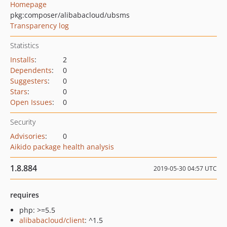
Homepage
pkg:composer/alibabacloud/ubsms
Transparency log
Statistics
Installs
:
2
Dependents
:
0
Suggesters
:
0
Stars
:
0
Open Issues
:
0
Security
Advisories
:
0
Aikido package health analysis
1.8.884
2019-05-30 04:57 UTC
requires
php: >=5.5
alibabacloud/client
: ^1.5