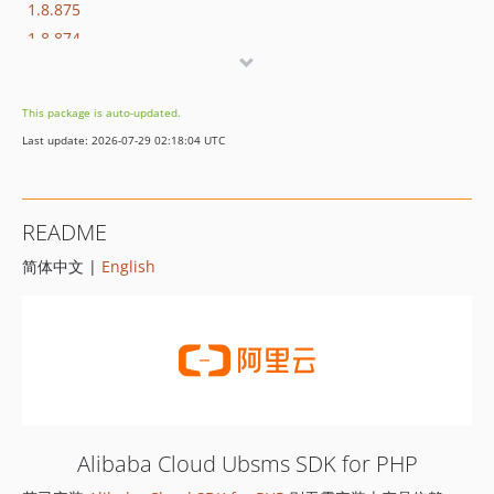
1.8.875
1.8.874
1.8.873
1.8.872
This package is auto-updated.
1.8.869
Last update: 2026-07-29 02:18:04 UTC
1.8.852
1.8.851
1.8.850
README
1.8.849
简体中文 |
English
1.8.848
1.8.847
1.8.846
1.8.845
1.8.844
1.8.843
1.8.842
Alibaba Cloud Ubsms SDK for PHP
1.8.841