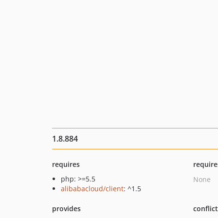
1.8.884
requires
require
php: >=5.5
None
alibabacloud/client
: ^1.5
provides
conflic