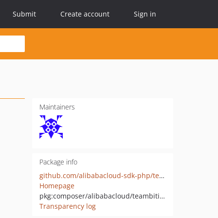
Submit
Create account
Sign in
Maintainers
Package info
github.com/alibabacloud-sdk-php/teambitionaliyun
Homepage
pkg:composer/alibabacloud/teambitionaliyun
Transparency log