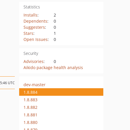
Statistics
Installs
:
2
Dependents
:
0
Suggesters
:
0
Stars
:
1
Open Issues
:
0
Security
Advisories
:
0
Aikido package health analysis
05:46 UTC
dev-master
1.8.884
1.8.883
1.8.882
1.8.881
1.8.880
1.8.879