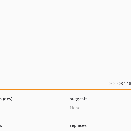
2020-08-17 
s (dev)
suggests
None
ts
replaces