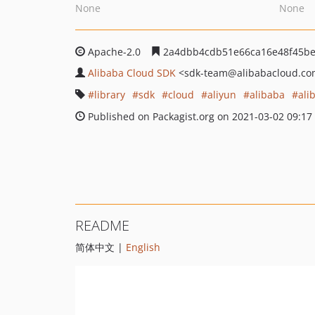
None
None
Apache-2.0
2a4dbb4cdb51e66ca16e48f45be
Alibaba Cloud SDK
<sdk-team
@alibabacloud.c
library
sdk
cloud
aliyun
alibaba
ali
Published on Packagist.org on 2021-03-02 09:17
README
简体中文 |
English