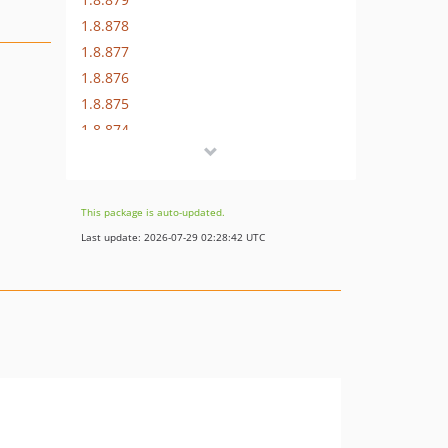
1.8.878
1.8.877
1.8.876
1.8.875
1.8.874
1.8.873
1.8.872
1.8.869
This package is auto-updated.
1.8.852
Last update: 2026-07-29 02:28:42 UTC
1.8.851
1.8.850
1.8.849
1.8.848
1.8.847
1.8.846
1.8.845
1.8.844