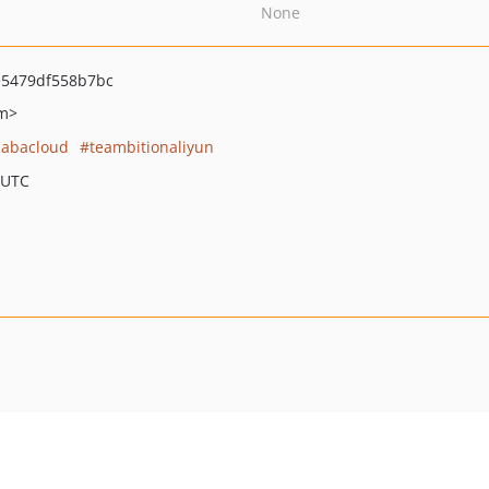
None
5479df558b7bc
om>
babacloud
teambitionaliyun
 UTC