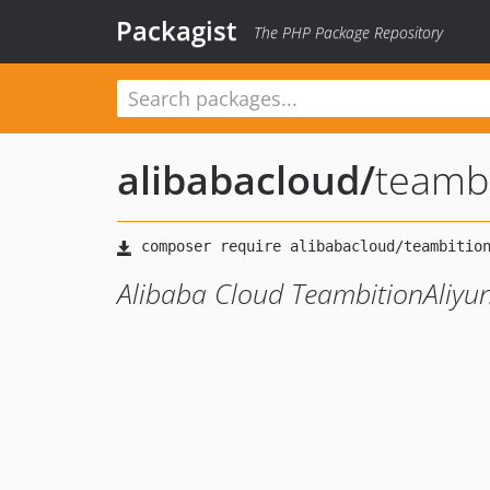
Packagist
The PHP Package Repository
alibabacloud
/
teambi
Alibaba Cloud TeambitionAliyu