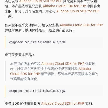
1.8.842
若已安装
Alibaba Cloud SDK for PHP
则无需安装本产品依赖
包。本产品依赖包只是从
Alibaba Cloud SDK for PHP
中同步出
1.8.841
来的一部分，其命名空间、用法与
Alibaba Cloud SDK for PHP
1.8.839
一致。
1.8.838
如果您不在乎文件体积，建议您安装
Alibaba Cloud SDK for PHP
1.8.837
并经常更新，以便保持最新、最全的产品支持：
1.8.836
1.8.835
1.8.834
1.8.833
也可仅安装本产品：
1.8.832
1.8.830
本产品的版本始终和
Alibaba Cloud SDK for PHP
保持同
步，以保证在不改变业务代码的情况下随时和
Alibaba
1.8.828
Cloud SDK for PHP
相互切换，尽管本产品不同版本之间的
1.8.826
代码可能没有变化。
1.8.825
1.8.824
1.8.823
1.8.822
更多 SDK 的使用请参考
Alibaba Cloud SDK for PHP
文档。
1.8.821