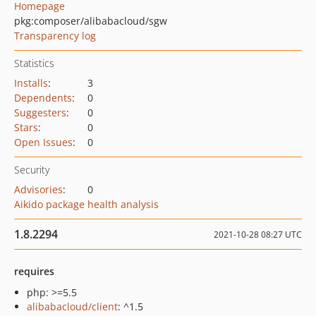
Homepage
pkg:composer/alibabacloud/sgw
Transparency log
Statistics
Installs
:
3
Dependents
:
0
Suggesters
:
0
Stars
:
0
Open Issues
:
0
Security
Advisories
:
0
Aikido package health analysis
1.8.2294
2021-10-28 08:27 UTC
requires
php: >=5.5
alibabacloud/client
: ^1.5