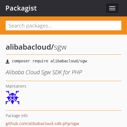
Packagist
Toggle
navigat
alibabacloud
/
sgw
Alibaba Cloud Sgw SDK for PHP
Maintainers
Package info
github.com/alibabacloud-sdk-php/sgw