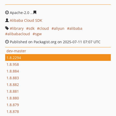
Apache-2.0
5e07339505f88df87e1bb6ec6424791d5ce83e
Alibaba Cloud SDK
library
sdk
cloud
aliyun
alibaba
alibabacloud
sgw
Published on Packagist.org on 2025-07-11 07:07 UTC
dev-master
1.8.2294
1.8.958
1.8.884
1.8.883
1.8.882
1.8.881
1.8.880
1.8.879
1.8.878