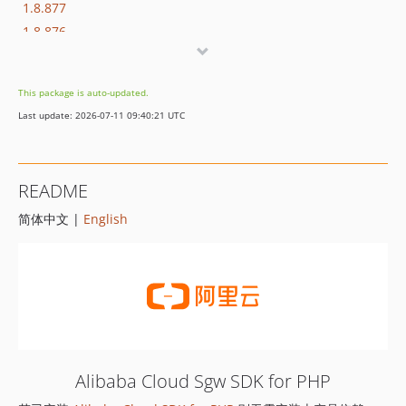
1.8.877
1.8.876
1.8.875
1.8.874
This package is auto-updated.
1.8.873
Last update: 2026-07-11 09:40:21 UTC
1.8.872
1.8.869
1.8.852
README
1.8.851
简体中文 |
English
1.8.850
1.8.849
1.8.848
1.8.847
1.8.846
1.8.845
1.8.844
Alibaba Cloud Sgw SDK for PHP
1.8.843