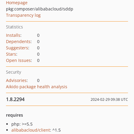
Homepage
pkg:composer/alibabacloud/sddp
Transparency log
Statistics
Installs
:
0
Dependents
:
0
Suggesters
:
0
Stars
:
0
Open Issues
:
0
Security
Advisories
:
0
Aikido package health analysis
1.8.2294
2024-02-29 09:38 UTC
requires
php: >=5.5
alibabacloud/client
: ^1.5