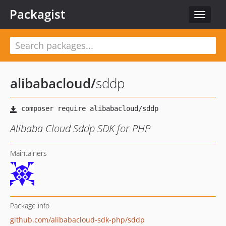
Packagist
Toggle
navigat
alibabacloud
/
sddp
Alibaba Cloud Sddp SDK for PHP
Maintainers
Package info
github.com/alibabacloud-sdk-php/sddp