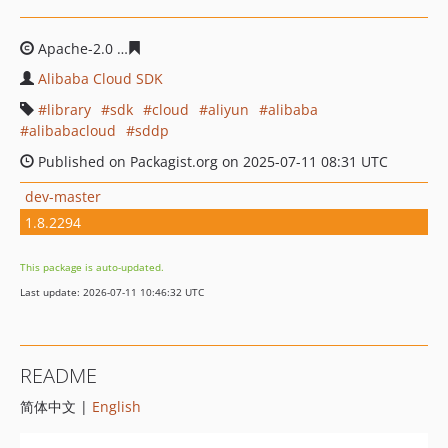
Apache-2.0
a5bdfc4b5f42b0671470915d046aa8b56619f7
Alibaba Cloud SDK
library
sdk
cloud
aliyun
alibaba
alibabacloud
sddp
Published on Packagist.org on 2025-07-11 08:31 UTC
dev-master
1.8.2294
This package is auto-updated.
Last update: 2026-07-11 10:46:32 UTC
README
简体中文 |
English