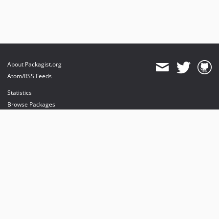
About Packagist.org
Atom/RSS Feeds
Statistics
Browse Packages
API
Mirrors
Status
Dashboard
provides maintenance and hosting
provides bandwidth and CDN