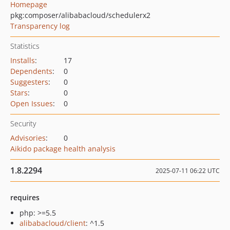
Homepage
pkg:composer/alibabacloud/schedulerx2
Transparency log
Statistics
Installs
:
17
Dependents
:
0
Suggesters
:
0
Stars
:
0
Open Issues
:
0
Security
Advisories
:
0
Aikido package health analysis
1.8.2294
2025-07-11 06:22 UTC
requires
php: >=5.5
alibabacloud/client
: ^1.5