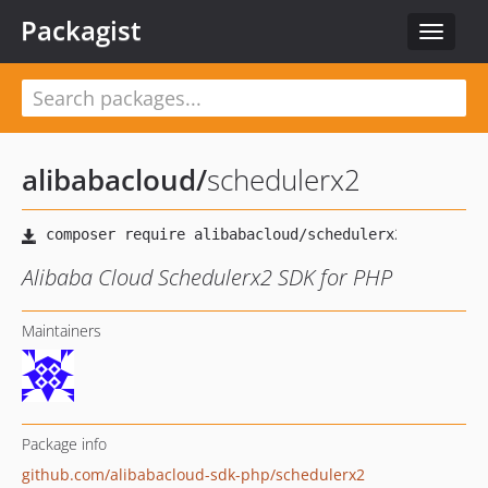
Packagist
Toggle
navigat
alibabacloud
/
schedulerx2
Alibaba Cloud Schedulerx2 SDK for PHP
Maintainers
Package info
github.com/alibabacloud-sdk-php/schedulerx2