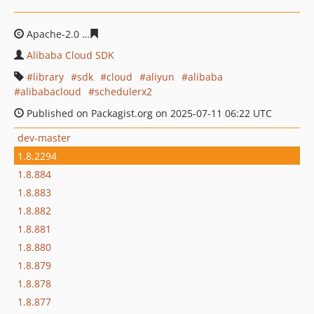
Apache-2.0
41e0e0f1f28c8616a9beb4f6af46fc819b4eb90
Alibaba Cloud SDK
library
sdk
cloud
aliyun
alibaba
alibabacloud
schedulerx2
Published on Packagist.org on 2025-07-11 06:22 UTC
dev-master
1.8.2294
1.8.884
1.8.883
1.8.882
1.8.881
1.8.880
1.8.879
1.8.878
1.8.877