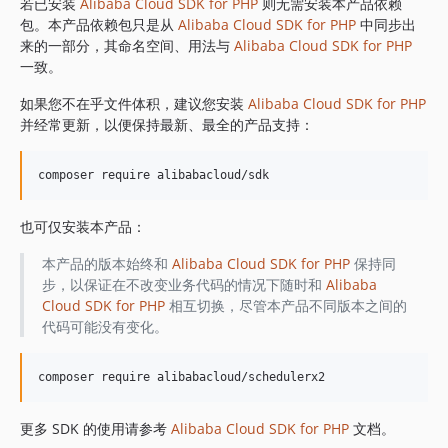
1.8.841
若已安装
Alibaba Cloud SDK for PHP
则无需安装本产品依赖
包。本产品依赖包只是从
Alibaba Cloud SDK for PHP
中同步出
1.8.839
来的一部分，其命名空间、用法与
Alibaba Cloud SDK for PHP
1.8.838
一致。
1.8.837
如果您不在乎文件体积，建议您安装
Alibaba Cloud SDK for PHP
1.8.836
并经常更新，以便保持最新、最全的产品支持：
1.8.835
1.8.834
1.8.833
1.8.832
也可仅安装本产品：
1.8.830
1.8.828
本产品的版本始终和
Alibaba Cloud SDK for PHP
保持同
步，以保证在不改变业务代码的情况下随时和
Alibaba
1.8.826
Cloud SDK for PHP
相互切换，尽管本产品不同版本之间的
1.8.825
代码可能没有变化。
1.8.824
1.8.823
1.8.822
1.8.821
更多 SDK 的使用请参考
Alibaba Cloud SDK for PHP
文档。
1.8.820