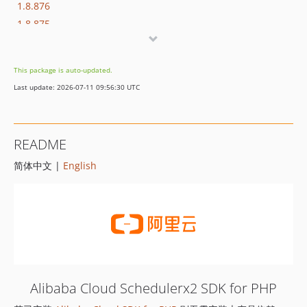
1.8.876
1.8.875
1.8.874
1.8.873
This package is auto-updated.
1.8.872
Last update: 2026-07-11 09:56:30 UTC
1.8.869
1.8.852
1.8.851
README
1.8.850
简体中文 |
English
1.8.849
1.8.848
1.8.847
1.8.846
1.8.845
1.8.844
1.8.843
Alibaba Cloud Schedulerx2 SDK for PHP
1.8.842