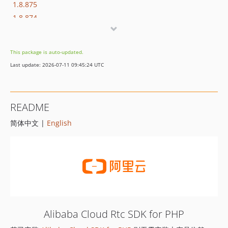
1.8.875
1.8.874
1.8.873
1.8.872
This package is auto-updated.
1.8.869
Last update: 2026-07-11 09:45:24 UTC
1.8.852
1.8.851
1.8.850
README
1.8.849
简体中文 |
English
1.8.848
1.8.847
1.8.846
1.8.845
1.8.844
1.8.843
1.8.842
Alibaba Cloud Rtc SDK for PHP
1.8.841