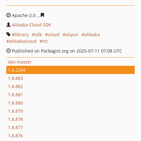
Apache-2.0
558fd67c8f0b242ffc52f19e2f8d3c218e383606
Alibaba Cloud SDK
library
sdk
cloud
aliyun
alibaba
alibabacloud
rtc
Published on Packagist.org on 2025-07-11 07:08 UTC
dev-master
1.8.2294
1.8.883
1.8.882
1.8.881
1.8.880
1.8.879
1.8.878
1.8.877
1.8.876