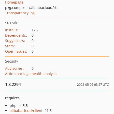
Homepage
pkg:composer/alibabacloud/rtc
Transparency log
Statistics
Installs
:
176
Dependents
:
0
Suggesters
:
0
Stars
:
0
Open Issues
:
0
Security
Advisories
:
0
Aikido package health analysis
1.8.2294
2022-05-06 03:27 UTC
requires
php: >=5.5
alibabacloud/client
: ^1.5