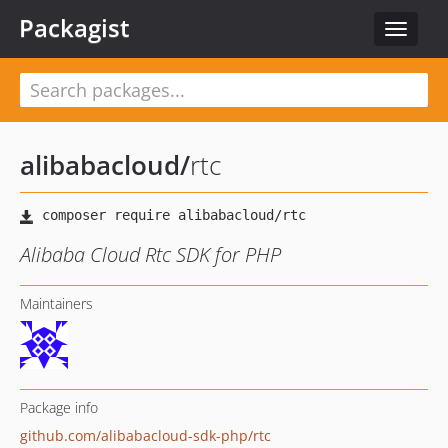
Packagist
Toggle
navigat
alibabacloud
/
rtc
Alibaba Cloud Rtc SDK for PHP
Maintainers
Package info
github.com/alibabacloud-sdk-php/rtc