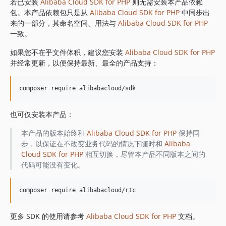
1.8.839
若已安装
Alibaba Cloud SDK for PHP
则无需安装本产品依赖
包。本产品依赖包只是从
Alibaba Cloud SDK for PHP
中同步出
1.8.838
来的一部分，其命名空间、用法与
Alibaba Cloud SDK for PHP
1.8.837
一致。
1.8.836
如果您不在乎文件体积，建议您安装
Alibaba Cloud SDK for PHP
1.8.835
并经常更新，以便保持最新、最全的产品支持：
1.8.834
1.8.833
1.8.832
1.8.830
也可仅安装本产品：
1.8.828
1.8.826
本产品的版本始终和
Alibaba Cloud SDK for PHP
保持同
步，以保证在不改变业务代码的情况下随时和
Alibaba
1.8.825
Cloud SDK for PHP
相互切换，尽管本产品不同版本之间的
1.8.824
代码可能没有变化。
1.8.823
1.8.822
1.8.821
1.8.820
更多 SDK 的使用请参考
Alibaba Cloud SDK for PHP
文档。
1.8.819