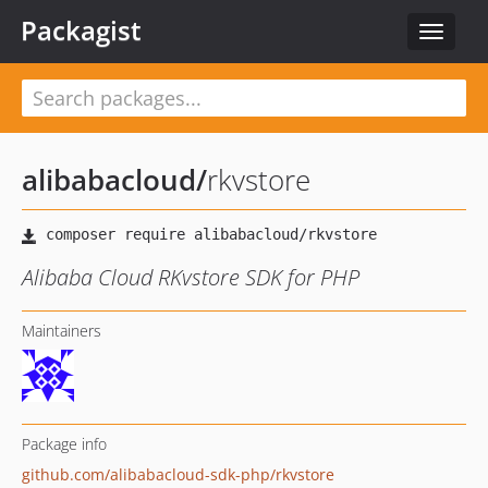
Packagist
Toggle
navigat
alibabacloud
/
rkvstore
Alibaba Cloud RKvstore SDK for PHP
Maintainers
Package info
github.com/alibabacloud-sdk-php/rkvstore