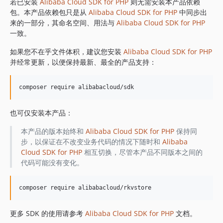
1.8.839
若已安装
Alibaba Cloud SDK for PHP
则无需安装本产品依赖
包。本产品依赖包只是从
Alibaba Cloud SDK for PHP
中同步出
1.8.838
来的一部分，其命名空间、用法与
Alibaba Cloud SDK for PHP
1.8.837
一致。
1.8.836
如果您不在乎文件体积，建议您安装
Alibaba Cloud SDK for PHP
1.8.835
并经常更新，以便保持最新、最全的产品支持：
1.8.834
1.8.833
1.8.832
1.8.830
也可仅安装本产品：
1.8.828
1.8.826
本产品的版本始终和
Alibaba Cloud SDK for PHP
保持同
步，以保证在不改变业务代码的情况下随时和
Alibaba
1.8.825
Cloud SDK for PHP
相互切换，尽管本产品不同版本之间的
1.8.824
代码可能没有变化。
1.8.823
1.8.822
1.8.821
1.8.820
更多 SDK 的使用请参考
Alibaba Cloud SDK for PHP
文档。
1.8.819