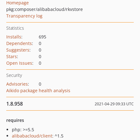
Homepage
pkg:composer/alibabacloud/rkvstore
Transparency log
Statistics
Installs
:
695
Dependents
:
0
Suggesters
:
0
Stars
:
0
Open Issues
:
0
Security
Advisories
:
0
Aikido package health analysis
1.8.958
2021-04-29 09:33 UTC
requires
php: >=5.5
alibabacloud/client
: ^1.5