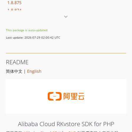
1.8.875
1.8.874
1.8.873
1.8.872
This package is auto-updated.
1.8.869
Last update: 2026-07-29 02:00:42 UTC
1.8.852
1.8.851
1.8.850
README
1.8.849
简体中文 |
English
1.8.848
1.8.847
1.8.846
1.8.845
1.8.844
1.8.843
1.8.842
Alibaba Cloud RKvstore SDK for PHP
1.8.841