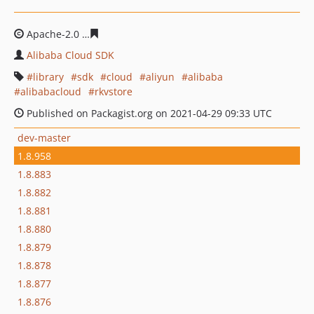
Apache-2.0
9bdbb8851c91477ec9e4c7c73587f755c93f2cc
Alibaba Cloud SDK
library
sdk
cloud
aliyun
alibaba
alibabacloud
rkvstore
Published on Packagist.org on 2021-04-29 09:33 UTC
dev-master
1.8.958
1.8.883
1.8.882
1.8.881
1.8.880
1.8.879
1.8.878
1.8.877
1.8.876