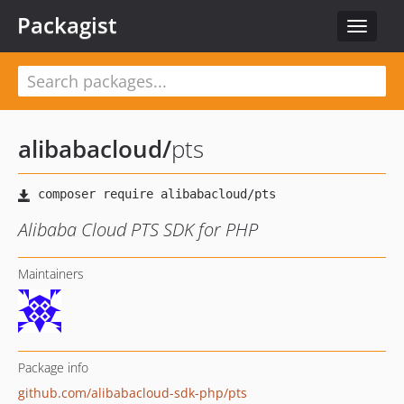
Packagist
Toggle
navigat
alibabacloud
/
pts
Alibaba Cloud PTS SDK for PHP
Maintainers
Package info
github.com/alibabacloud-sdk-php/pts