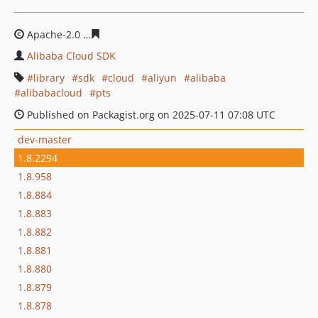
Apache-2.0
67d79b2513a7b409bb4fddf10e44c6ee2d8d2
Alibaba Cloud SDK
library
sdk
cloud
aliyun
alibaba
alibabacloud
pts
Published on Packagist.org on 2025-07-11 07:08 UTC
dev-master
1.8.2294
1.8.958
1.8.884
1.8.883
1.8.882
1.8.881
1.8.880
1.8.879
1.8.878