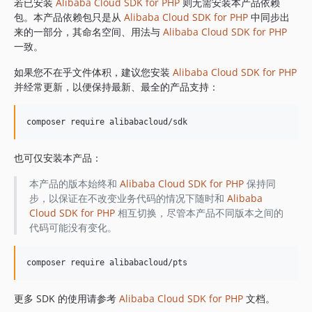
1.8.842
若已安装
Alibaba Cloud SDK for PHP
则无需安装本产品依赖
包。本产品依赖包只是从
Alibaba Cloud SDK for PHP
中同步出
1.8.841
来的一部分，其命名空间、用法与
Alibaba Cloud SDK for PHP
1.8.839
一致。
1.8.838
如果您不在乎文件体积，建议您安装
Alibaba Cloud SDK for PHP
1.8.837
并经常更新，以便保持最新、最全的产品支持：
1.8.836
1.8.835
1.8.834
1.8.833
也可仅安装本产品：
1.8.832
1.8.830
本产品的版本始终和
Alibaba Cloud SDK for PHP
保持同
步，以保证在不改变业务代码的情况下随时和
Alibaba
1.8.828
Cloud SDK for PHP
相互切换，尽管本产品不同版本之间的
1.8.826
代码可能没有变化。
1.8.825
1.8.824
1.8.823
1.8.822
更多 SDK 的使用请参考
Alibaba Cloud SDK for PHP
文档。
1.8.821