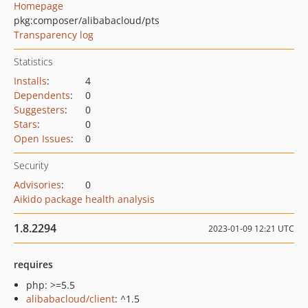
Homepage
pkg:composer/alibabacloud/pts
Transparency log
Statistics
Installs
:
4
Dependents
:
0
Suggesters
:
0
Stars
:
0
Open Issues
:
0
Security
Advisories
:
0
Aikido package health analysis
1.8.2294
2023-01-09 12:21 UTC
requires
php: >=5.5
alibabacloud/client
: ^1.5