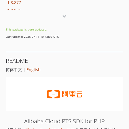
1.8.877
1.8.876
1.8.875
1.8.874
This package is auto-updated.
1.8.873
Last update: 2026-07-11 10:43:09 UTC
1.8.872
1.8.869
1.8.852
README
1.8.851
简体中文 |
English
1.8.850
1.8.849
1.8.848
1.8.847
1.8.846
1.8.845
1.8.844
Alibaba Cloud PTS SDK for PHP
1.8.843