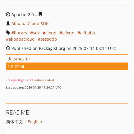
Apache-2.0
cfba4f2caff89d94387315011135c74f9dd135c
Alibaba Cloud SDK
library
sdk
cloud
aliyun
alibaba
alibabacloud
osssddp
Published on Packagist.org on 2025-07-11 08:14 UTC
dev-master
1.8.2294
This package is
not
auto-updated
.
Last update: 2026-07-25 11:24:21 UTC
README
简体中文 |
English