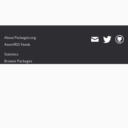
About Packagist.org
Atom/RSS Feeds
Statistics
Browse Packages
API
Mirrors
Status
Dashboard
provides maintenance and hosting
provides bandwidth and CDN