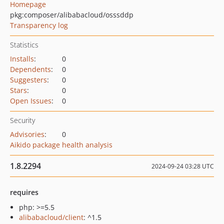
Homepage
pkg:composer/alibabacloud/osssddp
Transparency log
Statistics
Installs
:
0
Dependents
:
0
Suggesters
:
0
Stars
:
0
Open Issues
:
0
Security
Advisories
:
0
Aikido package health analysis
1.8.2294
2024-09-24 03:28 UTC
requires
php: >=5.5
alibabacloud/client
: ^1.5