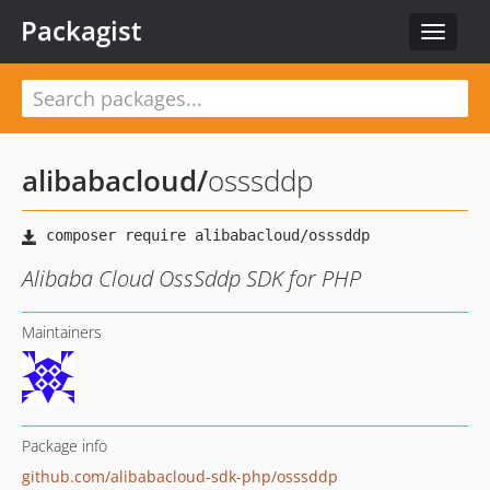
Packagist
Toggle
navigat
alibabacloud
/
osssddp
Alibaba Cloud OssSddp SDK for PHP
Maintainers
Package info
github.com/alibabacloud-sdk-php/osssddp