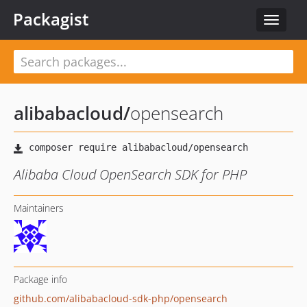
Packagist
Toggle
navigat
alibabacloud
/
opensearch
Alibaba Cloud OpenSearch SDK for PHP
Maintainers
Package info
github.com/alibabacloud-sdk-php/opensearch