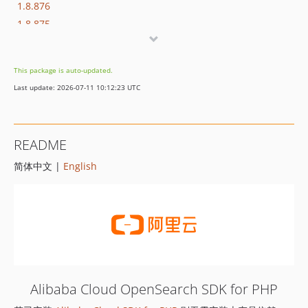
1.8.876
1.8.875
1.8.874
1.8.873
This package is auto-updated.
1.8.872
Last update: 2026-07-11 10:12:23 UTC
1.8.869
1.8.852
1.8.851
README
1.8.850
简体中文 |
English
1.8.849
1.8.848
1.8.847
1.8.846
1.8.845
1.8.844
1.8.843
Alibaba Cloud OpenSearch SDK for PHP
1.8.842