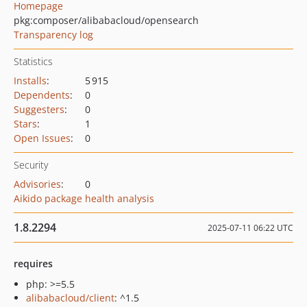
Homepage
pkg:composer/alibabacloud/opensearch
Transparency log
Statistics
Installs
:
5 915
Dependents
:
0
Suggesters
:
0
Stars
:
1
Open Issues
:
0
Security
Advisories
:
0
Aikido package health analysis
1.8.2294
2025-07-11 06:22 UTC
requires
php: >=5.5
alibabacloud/client
: ^1.5