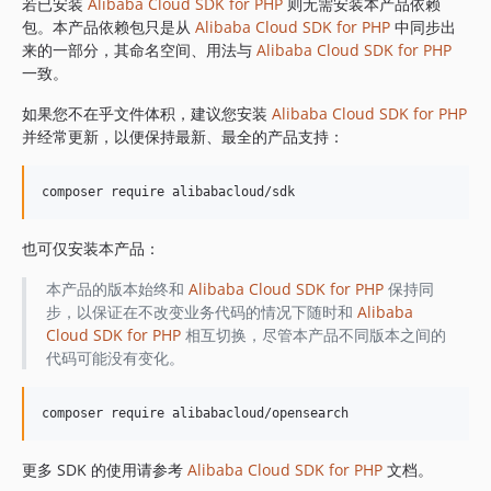
1.8.841
若已安装
Alibaba Cloud SDK for PHP
则无需安装本产品依赖
包。本产品依赖包只是从
Alibaba Cloud SDK for PHP
中同步出
1.8.839
来的一部分，其命名空间、用法与
Alibaba Cloud SDK for PHP
1.8.838
一致。
1.8.837
如果您不在乎文件体积，建议您安装
Alibaba Cloud SDK for PHP
1.8.836
并经常更新，以便保持最新、最全的产品支持：
1.8.835
1.8.834
1.8.833
1.8.832
也可仅安装本产品：
1.8.830
1.8.828
本产品的版本始终和
Alibaba Cloud SDK for PHP
保持同
步，以保证在不改变业务代码的情况下随时和
Alibaba
1.8.826
Cloud SDK for PHP
相互切换，尽管本产品不同版本之间的
1.8.825
代码可能没有变化。
1.8.824
1.8.823
1.8.822
1.8.821
更多 SDK 的使用请参考
Alibaba Cloud SDK for PHP
文档。
1.8.820