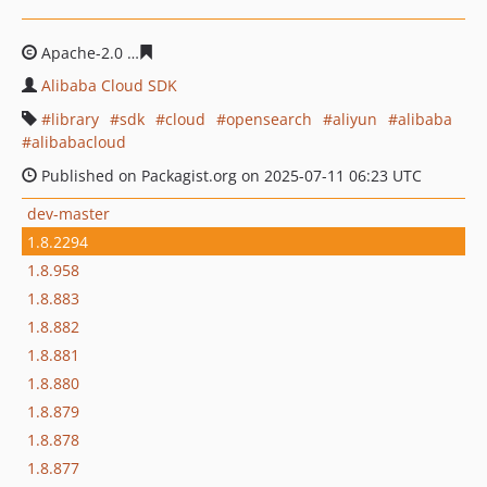
Apache-2.0
f4399618ef708a89042178c43466e7dc416a53
Alibaba Cloud SDK
library
sdk
cloud
opensearch
aliyun
alibaba
alibabacloud
Published on Packagist.org on 2025-07-11 06:23 UTC
dev-master
1.8.2294
1.8.958
1.8.883
1.8.882
1.8.881
1.8.880
1.8.879
1.8.878
1.8.877