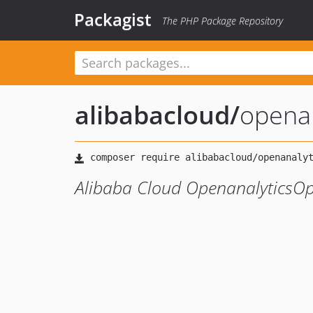
Packagist
The PHP Package Repository
alibabacloud
/
opena
Alibaba Cloud OpenanalyticsO