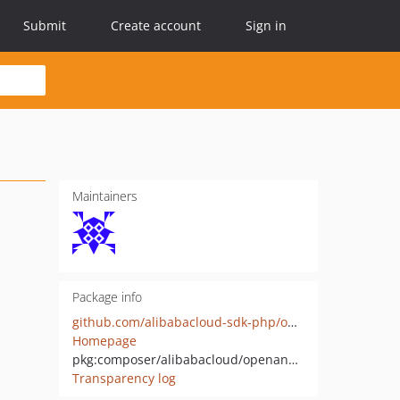
Submit
Create account
Sign in
Maintainers
Package info
github.com/alibabacloud-sdk-php/openanalyticsopen
Homepage
pkg:composer/alibabacloud/openanalyticsopen
Transparency log