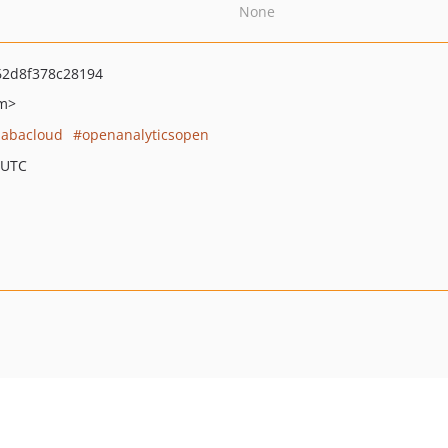
None
2d8f378c28194
om>
babacloud
openanalyticsopen
 UTC