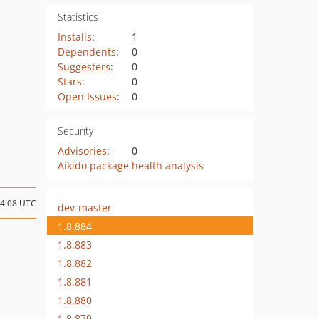
Statistics
Installs
:
1
Dependents
:
0
Suggesters
:
0
Stars
:
0
Open Issues
:
0
Security
Advisories
:
0
Aikido package health analysis
04:08 UTC
dev-master
1.8.884
1.8.883
1.8.882
1.8.881
1.8.880
1.8.879