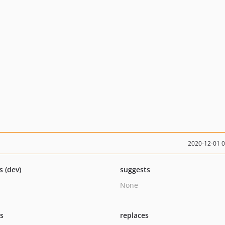
2020-12-01 
s (dev)
suggests
None
ts
replaces