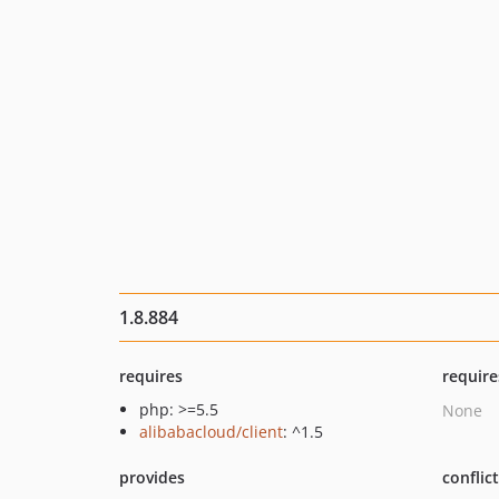
1.8.884
requires
require
php: >=5.5
None
alibabacloud/client
: ^1.5
provides
conflic