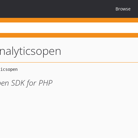
Browse
nalyticsopen
pen SDK for PHP