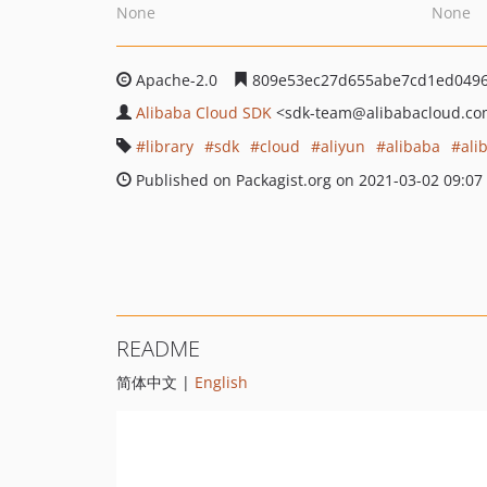
None
None
Apache-2.0
809e53ec27d655abe7cd1ed0496
Alibaba Cloud SDK
<sdk-team
@alibabacloud.c
library
sdk
cloud
aliyun
alibaba
ali
Published on Packagist.org on 2021-03-02 09:07
README
简体中文 |
English