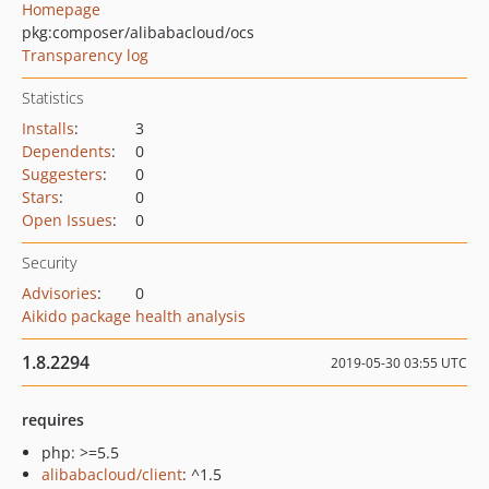
Homepage
pkg:composer/alibabacloud/ocs
Transparency log
Statistics
Installs
:
3
Dependents
:
0
Suggesters
:
0
Stars
:
0
Open Issues
:
0
Security
Advisories
:
0
Aikido package health analysis
1.8.2294
2019-05-30 03:55 UTC
requires
php: >=5.5
alibabacloud/client
: ^1.5