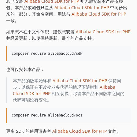
1.8.841
若已安装
Alibaba Cloud SDK for PHP
则无需安装本产品依赖
包。本产品依赖包只是从
Alibaba Cloud SDK for PHP
中同步出
1.8.839
来的一部分，其命名空间、用法与
Alibaba Cloud SDK for PHP
1.8.838
一致。
1.8.837
如果您不在乎文件体积，建议您安装
Alibaba Cloud SDK for PHP
1.8.836
并经常更新，以便保持最新、最全的产品支持：
1.8.835
1.8.834
1.8.833
1.8.832
也可仅安装本产品：
1.8.830
1.8.828
本产品的版本始终和
Alibaba Cloud SDK for PHP
保持同
步，以保证在不改变业务代码的情况下随时和
Alibaba
1.8.826
Cloud SDK for PHP
相互切换，尽管本产品不同版本之间的
1.8.825
代码可能没有变化。
1.8.824
1.8.823
1.8.822
1.8.821
更多 SDK 的使用请参考
Alibaba Cloud SDK for PHP
文档。
1.8.820