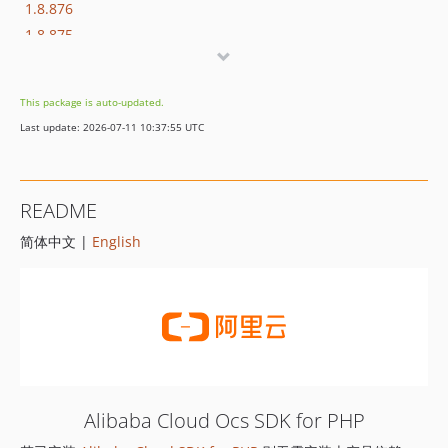
1.8.876
1.8.875
1.8.874
1.8.873
This package is auto-updated.
1.8.872
Last update: 2026-07-11 10:37:55 UTC
1.8.869
1.8.852
1.8.851
README
1.8.850
简体中文 |
English
1.8.849
1.8.848
1.8.847
1.8.846
1.8.845
1.8.844
1.8.843
Alibaba Cloud Ocs SDK for PHP
1.8.842