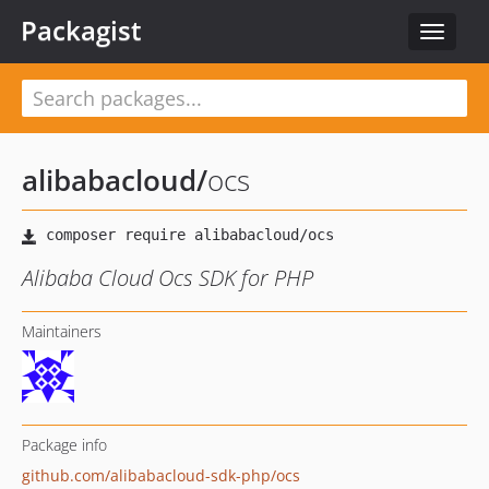
Packagist
Toggle
navigat
alibabacloud
/
ocs
Alibaba Cloud Ocs SDK for PHP
Maintainers
Package info
github.com/alibabacloud-sdk-php/ocs