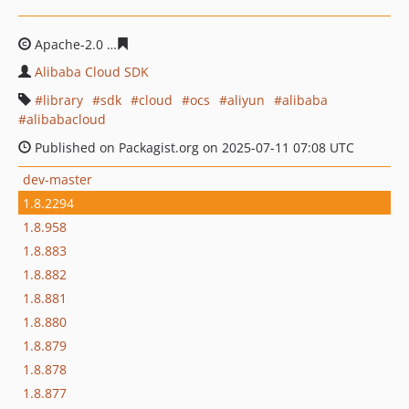
Apache-2.0
c9319d93495a2d73de66300cea5df9035645a8
Alibaba Cloud SDK
library
sdk
cloud
ocs
aliyun
alibaba
alibabacloud
Published on Packagist.org on 2025-07-11 07:08 UTC
dev-master
1.8.2294
1.8.958
1.8.883
1.8.882
1.8.881
1.8.880
1.8.879
1.8.878
1.8.877