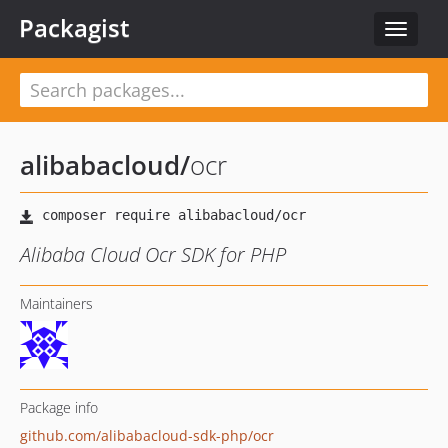
Packagist
Toggle
navigat
alibabacloud
/
ocr
Alibaba Cloud Ocr SDK for PHP
Maintainers
Package info
github.com/alibabacloud-sdk-php/ocr