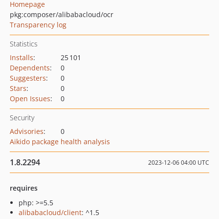
Homepage
pkg:composer/alibabacloud/ocr
Transparency log
Statistics
Installs
:
25 101
Dependents
:
0
Suggesters
:
0
Stars
:
0
Open Issues
:
0
Security
Advisories
:
0
Aikido package health analysis
1.8.2294
2023-12-06 04:00 UTC
requires
php: >=5.5
alibabacloud/client
: ^1.5