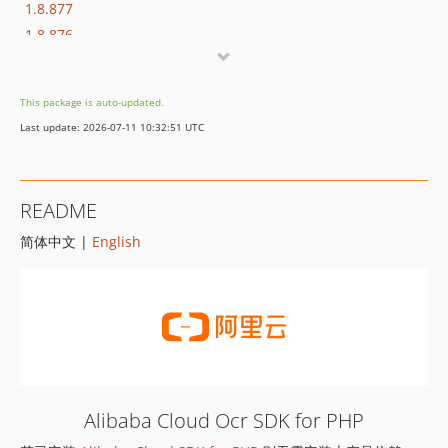
1.8.877
1.8.876
1.8.875
1.8.874
This package is auto-updated.
1.8.873
Last update: 2026-07-11 10:32:51 UTC
1.8.872
1.8.869
1.8.852
README
1.8.851
简体中文 |
English
1.8.850
1.8.849
1.8.848
1.8.847
1.8.846
1.8.845
1.8.844
Alibaba Cloud Ocr SDK for PHP
1.8.843