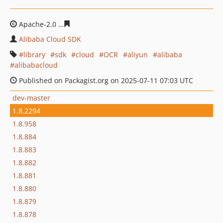
Apache-2.0
803a6178e99aa506f4bfae04a80c50092fd90d
Alibaba Cloud SDK
library
sdk
cloud
OCR
aliyun
alibaba
alibabacloud
Published on Packagist.org on 2025-07-11 07:03 UTC
dev-master
1.8.2294
1.8.958
1.8.884
1.8.883
1.8.882
1.8.881
1.8.880
1.8.879
1.8.878