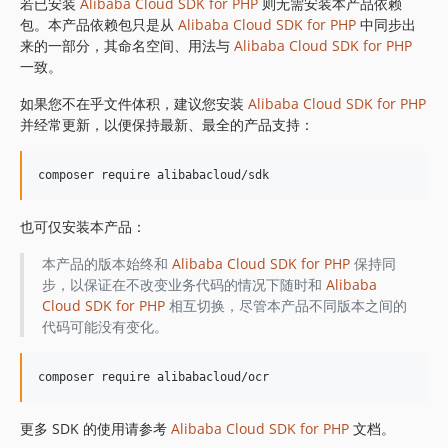
1.8.842
若已安装
Alibaba Cloud SDK for PHP
则无需安装本产品依赖
包。本产品依赖包只是从
Alibaba Cloud SDK for PHP
中同步出
1.8.841
来的一部分，其命名空间、用法与
Alibaba Cloud SDK for PHP
1.8.839
一致。
1.8.838
如果您不在乎文件体积，建议您安装
Alibaba Cloud SDK for PHP
1.8.837
并经常更新，以便保持最新、最全的产品支持：
1.8.836
1.8.835
1.8.834
1.8.833
也可仅安装本产品：
1.8.832
1.8.830
本产品的版本始终和
Alibaba Cloud SDK for PHP
保持同
步，以保证在不改变业务代码的情况下随时和
Alibaba
1.8.828
Cloud SDK for PHP
相互切换，尽管本产品不同版本之间的
1.8.826
代码可能没有变化。
1.8.825
1.8.824
1.8.823
1.8.822
更多 SDK 的使用请参考
Alibaba Cloud SDK for PHP
文档。
1.8.821