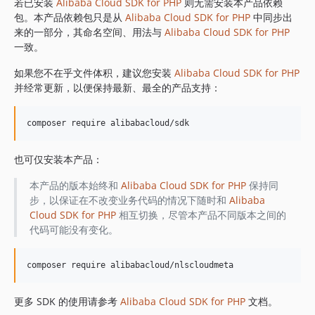
1.8.839
若已安装
Alibaba Cloud SDK for PHP
则无需安装本产品依赖
包。本产品依赖包只是从
Alibaba Cloud SDK for PHP
中同步出
1.8.838
来的一部分，其命名空间、用法与
Alibaba Cloud SDK for PHP
1.8.837
一致。
1.8.836
如果您不在乎文件体积，建议您安装
Alibaba Cloud SDK for PHP
1.8.835
并经常更新，以便保持最新、最全的产品支持：
1.8.834
1.8.833
1.8.832
1.8.830
也可仅安装本产品：
1.8.828
1.8.826
本产品的版本始终和
Alibaba Cloud SDK for PHP
保持同
步，以保证在不改变业务代码的情况下随时和
Alibaba
1.8.825
Cloud SDK for PHP
相互切换，尽管本产品不同版本之间的
1.8.824
代码可能没有变化。
1.8.823
1.8.822
1.8.821
1.8.820
更多 SDK 的使用请参考
Alibaba Cloud SDK for PHP
文档。
1.8.819