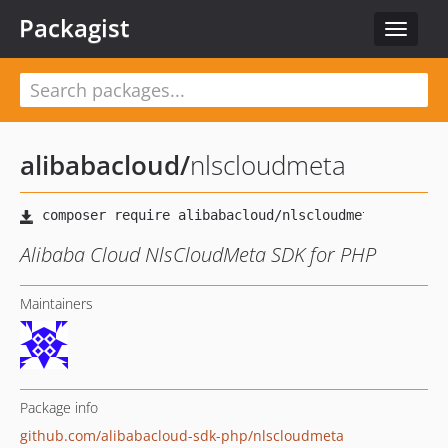
Packagist
Toggle
navigat
alibabacloud
/
nlscloudmeta
Alibaba Cloud NlsCloudMeta SDK for PHP
Maintainers
Package info
github.com/alibabacloud-sdk-php/nlscloudmeta