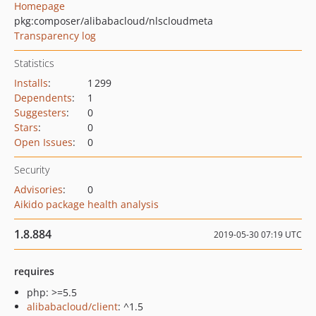
Homepage
pkg:composer/alibabacloud/nlscloudmeta
Transparency log
Statistics
Installs
:
1 299
Dependents
:
1
Suggesters
:
0
Stars
:
0
Open Issues
:
0
Security
Advisories
:
0
Aikido package health analysis
1.8.884
2019-05-30 07:19 UTC
requires
php: >=5.5
alibabacloud/client
: ^1.5