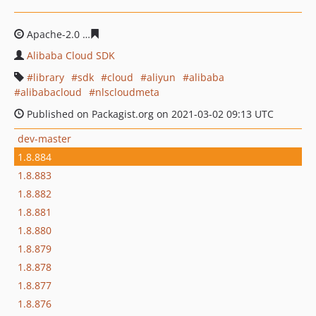
Apache-2.0
f4809520dbf70c0e9e03a75d2d96d5b73bb4f1
Alibaba Cloud SDK
library
sdk
cloud
aliyun
alibaba
alibabacloud
nlscloudmeta
Published on Packagist.org on 2021-03-02 09:13 UTC
dev-master
1.8.884
1.8.883
1.8.882
1.8.881
1.8.880
1.8.879
1.8.878
1.8.877
1.8.876