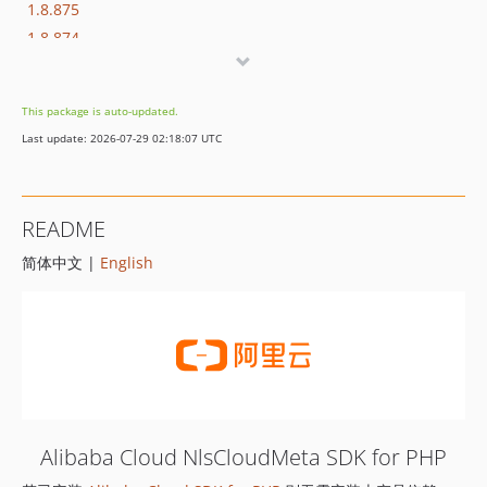
1.8.875
1.8.874
1.8.873
1.8.872
This package is auto-updated.
1.8.869
Last update: 2026-07-29 02:18:07 UTC
1.8.852
1.8.851
1.8.850
README
1.8.849
简体中文 |
English
1.8.848
1.8.847
1.8.846
1.8.845
1.8.844
1.8.843
1.8.842
Alibaba Cloud NlsCloudMeta SDK for PHP
1.8.841