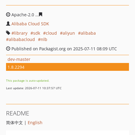
Apache-2.0
283592bba37957f9fedd7e30a0984fdb7685c2
Alibaba Cloud SDK
library
sdk
cloud
aliyun
alibaba
alibabacloud
nlb
Published on Packagist.org on 2025-07-11 08:09 UTC
dev-master
1.8.2294
This package is auto-updated.
Last update: 2026-07-11 10:37:57 UTC
README
简体中文 |
English