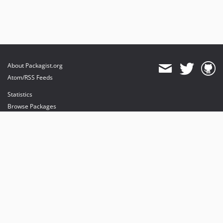
About Packagist.org
Atom/RSS Feeds
Statistics
Browse Packages
API
Mirrors
Status
Dashboard
provides maintenance and hosting
provides bandwidth and CDN