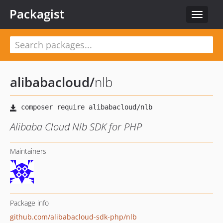
Packagist
Toggle
navigat
alibabacloud
/
nlb
Alibaba Cloud Nlb SDK for PHP
Maintainers
Package info
github.com/alibabacloud-sdk-php/nlb