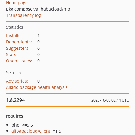
Homepage
pkg:composer/alibabacloud/nlb
Transparency log
Statistics
Installs
:
1
Dependents
:
0
Suggesters
:
0
Stars
:
0
Open Issues
:
0
Security
Advisories
:
0
Aikido package health analysis
1.8.2294
2023-10-08 02:44 UTC
requires
php: >=5.5
alibabacloud/client
: ^1.5