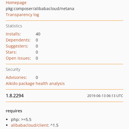
Homepage
pkg:composer/alibabacloud/netana
Transparency log
Statistics
Installs
:
40
Dependents
:
0
Suggesters
:
0
Stars
:
0
Open Issues
:
0
Security
Advisories
:
0
Aikido package health analysis
1.8.2294
2019-06-13 06:13 UTC
requires
php: >=5.5
alibabacloud/client
: ^1.5