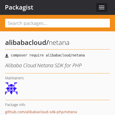
Packagist
Toggle
navigat
alibabacloud
/
netana
Alibaba Cloud Netana SDK for PHP
Maintainers
Package info
github.com/alibabacloud-sdk-php/netana