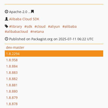
Apache-2.0
e40ac8d71a069eeb0bb832f4fc1bf5ea807391
Alibaba Cloud SDK
library
sdk
cloud
aliyun
alibaba
alibabacloud
netana
Published on Packagist.org on 2025-07-11 06:22 UTC
dev-master
1.8.2294
1.8.958
1.8.884
1.8.883
1.8.882
1.8.881
1.8.880
1.8.879
1.8.878