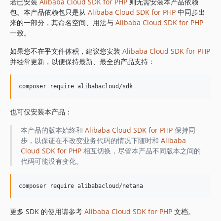
1.8.842
若已安装
Alibaba Cloud SDK for PHP
则无需安装本产品依赖
包。本产品依赖包只是从
Alibaba Cloud SDK for PHP
中同步出
1.8.841
来的一部分，其命名空间、用法与
Alibaba Cloud SDK for PHP
1.8.839
一致。
1.8.838
如果您不在乎文件体积，建议您安装
Alibaba Cloud SDK for PHP
1.8.837
并经常更新，以便保持最新、最全的产品支持：
1.8.836
1.8.835
1.8.834
1.8.833
也可仅安装本产品：
1.8.832
1.8.830
本产品的版本始终和
Alibaba Cloud SDK for PHP
保持同
步，以保证在不改变业务代码的情况下随时和
Alibaba
1.8.828
Cloud SDK for PHP
相互切换，尽管本产品不同版本之间的
1.8.826
代码可能没有变化。
1.8.825
1.8.824
1.8.823
1.8.822
更多 SDK 的使用请参考
Alibaba Cloud SDK for PHP
文档。
1.8.821