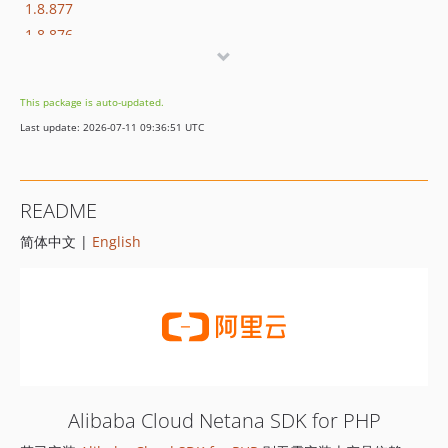
1.8.877
1.8.876
1.8.875
1.8.874
This package is auto-updated.
1.8.873
Last update: 2026-07-11 09:36:51 UTC
1.8.872
1.8.869
1.8.852
README
1.8.851
简体中文 |
English
1.8.850
1.8.849
1.8.848
1.8.847
1.8.846
1.8.845
1.8.844
Alibaba Cloud Netana SDK for PHP
1.8.843