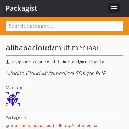
Packagist
Toggle
navigat
alibabacloud
/
multimediaai
Alibaba Cloud Multimediaai SDK for PHP
Maintainers
Package info
github.com/alibabacloud-sdk-php/multimediaai