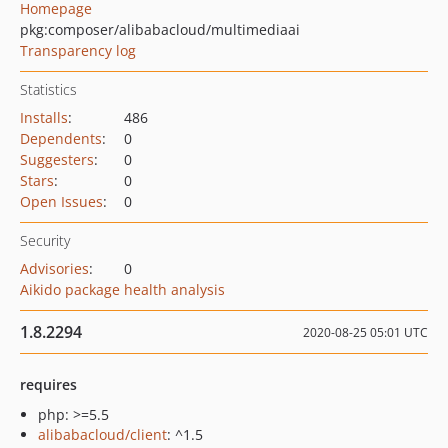
Homepage
pkg:composer/alibabacloud/multimediaai
Transparency log
Statistics
Installs
:
486
Dependents
:
0
Suggesters
:
0
Stars
:
0
Open Issues
:
0
Security
Advisories
:
0
Aikido package health analysis
1.8.2294
2020-08-25 05:01 UTC
requires
php: >=5.5
alibabacloud/client
: ^1.5