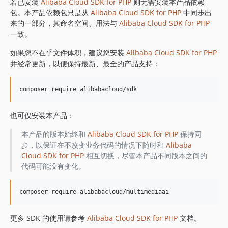
1.8.852
若已安装
Alibaba Cloud SDK for PHP
则无需安装本产品依赖
包。本产品依赖包只是从
Alibaba Cloud SDK for PHP
中同步出
1.8.851
来的一部分，其命名空间、用法与
Alibaba Cloud SDK for PHP
1.8.850
一致。
1.8.849
如果您不在乎文件体积，建议您安装
Alibaba Cloud SDK for PHP
1.8.848
并经常更新，以便保持最新、最全的产品支持：
1.8.847
1.8.846
1.8.845
1.8.844
也可仅安装本产品：
1.8.843
1.8.842
本产品的版本始终和
Alibaba Cloud SDK for PHP
保持同
步，以保证在不改变业务代码的情况下随时和
Alibaba
1.8.841
Cloud SDK for PHP
相互切换，尽管本产品不同版本之间的
1.8.839
代码可能没有变化。
1.8.838
1.8.837
1.8.836
1.8.835
更多 SDK 的使用请参考
Alibaba Cloud SDK for PHP
文档。
1.8.834