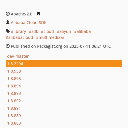
Apache-2.0
3557a4567c401479d4b7bb667ae1246c637cc
Alibaba Cloud SDK
library
sdk
cloud
aliyun
alibaba
alibabacloud
multimediaai
Published on Packagist.org on 2025-07-11 06:21 UTC
dev-master
1.8.2294
1.8.958
1.8.895
1.8.894
1.8.893
1.8.892
1.8.891
1.8.889
1.8.888