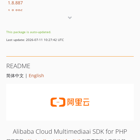
1.8.887
1.8.886
1.8.885
1.8.884
This package is auto-updated.
1.8.883
Last update: 2026-07-11 10:27:42 UTC
1.8.882
1.8.881
1.8.880
README
1.8.879
简体中文 |
English
1.8.878
1.8.877
1.8.876
1.8.875
1.8.874
1.8.873
1.8.872
Alibaba Cloud Multimediaai SDK for PHP
1.8.869